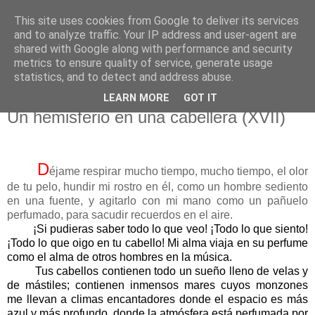
This site uses cookies from Google to deliver its services
El pisapapeles de Karlsbad
and to analyze traffic. Your IP address and user-agent are
shared with Google along with performance and security
metrics to ensure quality of service, generate usage
Páginas de un escritor rural
statistics, and to detect and address abuse.
LEARN MORE
GOT IT
sábado, 8 de abril de 2017
Un hemisferio en una cabellera (XVII)
D
éjame respirar mucho tiempo, mucho tiempo, el olor
de tu pelo, hundir mi rostro en él, como un hombre sediento
en una fuente, y agitarlo con mi mano como un pañuelo
perfumado, para sacudir recuerdos en el aire.
¡Si pudieras saber todo lo que veo! ¡Todo lo que siento!
¡Todo lo que oigo en tu cabello! Mi alma viaja en su perfume
como el alma de otros hombres en la música.
Tus cabellos contienen todo un sueño lleno de velas y
de mástiles; contienen inmensos mares cuyos monzones
me llevan a climas encantadores donde el espacio es más
azul y más profundo, donde la atmósfera está perfumada por