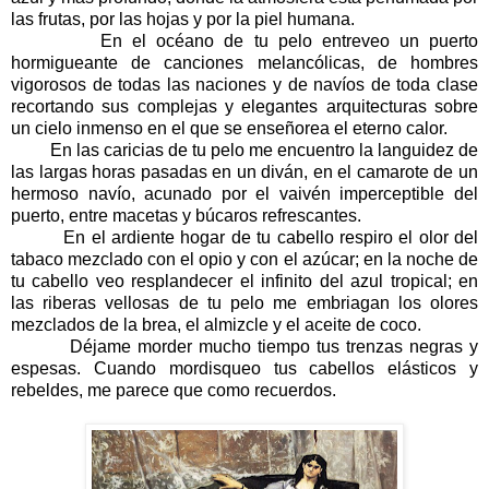
las frutas, por las hojas y por la piel humana.
En el océano de tu pelo entreveo un puerto
hormigueante de canciones melancólicas, de hombres
vigorosos de todas las naciones y de navíos de toda clase
recortando sus complejas y elegantes arquitecturas sobre
un cielo inmenso en el que se enseñorea el eterno calor.
En las caricias de tu pelo me encuentro la languidez de
las largas horas pasadas en un diván, en el camarote de un
hermoso navío, acunado por el vaivén imperceptible del
puerto, entre macetas y búcaros refrescantes.
En el ardiente hogar de tu cabello respiro el olor del
tabaco mezclado con el opio y con el azúcar; en la noche de
tu cabello veo resplandecer el infinito del azul tropical; en
las riberas vellosas de tu pelo me embriagan los olores
mezclados de la brea, el almizcle y el aceite de coco.
Déjame morder mucho tiempo tus trenzas negras y
espesas. Cuando mordisqueo tus cabellos elásticos y
rebeldes, me parece que como recuerdos.