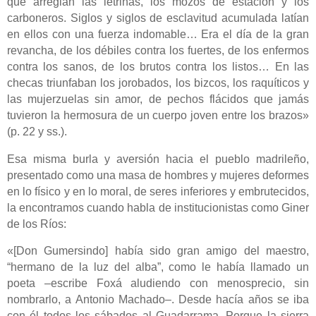
que arreglan las letrinas, los mozos de estación y los
carboneros. Siglos y siglos de esclavitud acumulada latían
en ellos con una fuerza indomable… Era el día de la gran
revancha, de los débiles contra los fuertes, de los enfermos
contra los sanos, de los brutos contra los listos… En las
checas triunfaban los jorobados, los bizcos, los raquíticos y
las mujerzuelas sin amor, de pechos flácidos que jamás
tuvieron la hermosura de un cuerpo joven entre los brazos»
(p. 22 y ss.).
Esa misma burla y aversión hacia el pueblo madrileño,
presentado como una masa de hombres y mujeres deformes
en lo físico y en lo moral, de seres inferiores y embrutecidos,
la encontramos cuando habla de institucionistas como Giner
de los Ríos:
«[Don Gumersindo] había sido gran amigo del maestro,
“hermano de la luz del alba”, como le había llamado un
poeta ‒escribe Foxá aludiendo con menosprecio, sin
nombrarlo, a Antonio Machado‒. Desde hacía años se iba
con él todos los sábados al Guadarrama. Porque la sierra