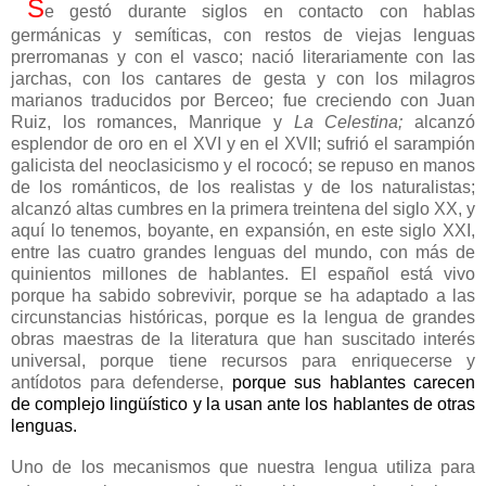
S
e gestó durante siglos en contacto con hablas
germánicas y semíticas, con restos de viejas lenguas
prerromanas y con el vasco; nació literariamente con las
jarchas, con los cantares de gesta y con los milagros
marianos traducidos por Berceo; fue creciendo con Juan
Ruiz, los romances, Manrique y
La Celestina;
alcanzó
esplendor de oro en el XVI y en el XVII; sufrió el sarampión
galicista del neoclasicismo y el rococó; se repuso en manos
de los románticos, de los realistas y de los naturalistas;
alcanzó altas cumbres en la primera treintena del siglo XX, y
aquí lo tenemos, boyante, en expansión, en este siglo XXI,
entre las cuatro grandes lenguas del mundo, con más de
quinientos millones de hablantes. El español está vivo
porque ha sabido sobrevivir, porque se ha adaptado a las
circunstancias históricas, porque es la lengua de grandes
obras maestras de la literatura que han suscitado interés
universal, porque tiene recursos para enriquecerse y
antídotos para defenderse,
porque sus hablantes carecen
de complejo
lingüístico
y la usan ante los hablantes de otras
lenguas.
Uno de los mecanismos que nuestra lengua utiliza para