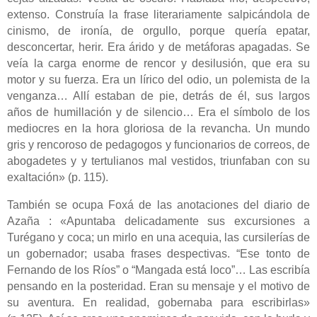
extenso. Construía la frase literariamente salpicándola de
cinismo, de ironía, de orgullo, porque quería epatar,
desconcertar, herir. Era árido y de metáforas apagadas. Se
veía la carga enorme de rencor y desilusión, que era su
motor y su fuerza. Era un lírico del odio, un polemista de la
venganza… Allí estaban de pie, detrás de él, sus largos
años de humillación y de silencio… Era el símbolo de los
mediocres en la hora gloriosa de la revancha. Un mundo
gris y rencoroso de pedagogos y funcionarios de correos, de
abogadetes y y tertulianos mal vestidos, triunfaban con su
exaltación» (p. 115).
También se ocupa Foxá de las anotaciones del diario de
Azaña : «Apuntaba delicadamente sus excursiones a
Turégano y coca; un mirlo en una acequia, las cursilerías de
un gobernador; usaba frases despectivas. “Ese tonto de
Fernando de los Ríos” o “Mangada está loco”… Las escribía
pensando en la posteridad. Eran su mensaje y el motivo de
su aventura. En realidad, gobernaba para escribirlas»