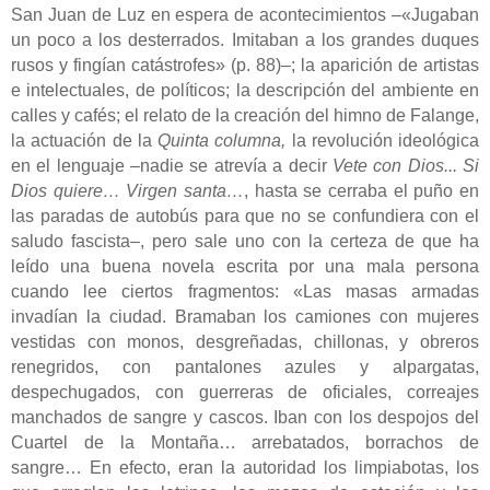
San Juan de Luz en espera de acontecimientos ‒«Jugaban
un poco a los desterrados. Imitaban a los grandes duques
rusos y fingían catástrofes» (p. 88)‒; la aparición de artistas
e intelectuales, de políticos; la descripción del ambiente en
calles y cafés; el relato de la creación del himno de Falange,
la actuación de la
Quinta columna,
la revolución ideológica
en el lenguaje ‒nadie se atrevía a decir
Vete con Dios...
Si
Dios quiere… Virgen santa…
, hasta se cerraba el puño en
las paradas de autobús para que no se confundiera con el
saludo fascista‒, pero sale uno con la certeza de que ha
leído una buena novela escrita por una mala persona
cuando lee ciertos fragmentos: «Las masas armadas
invadían la ciudad. Bramaban los camiones con mujeres
vestidas con monos, desgreñadas, chillonas, y obreros
renegridos, con pantalones azules y alpargatas,
despechugados, con guerreras de oficiales, correajes
manchados de sangre y cascos. Iban con los despojos del
Cuartel de la Montaña… arrebatados, borrachos de
sangre… En efecto, eran la autoridad los limpiabotas, los