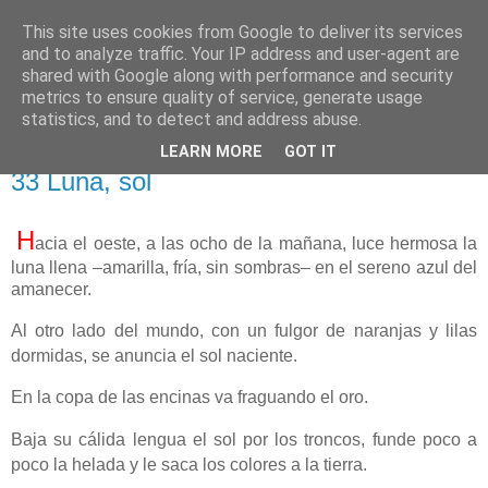
This site uses cookies from Google to deliver its services
El pisapapeles de Karlsbad
and to analyze traffic. Your IP address and user-agent are
shared with Google along with performance and security
metrics to ensure quality of service, generate usage
Páginas de un escritor rural
statistics, and to detect and address abuse.
LEARN MORE
GOT IT
martes, 28 de marzo de 2023
33 Luna, sol
H
acia el oeste, a las ocho de la mañana, luce hermosa la
luna llena ‒amarilla, fría, sin sombras‒ en el sereno azul del
amanecer.
Al otro lado del mundo, con un fulgor de naranjas y lilas
dormidas, se anuncia el sol naciente.
En la copa de las encinas va fraguando el oro.
Baja su cálida lengua el sol por los troncos, funde poco a
poco la helada y le saca los colores a la tierra.