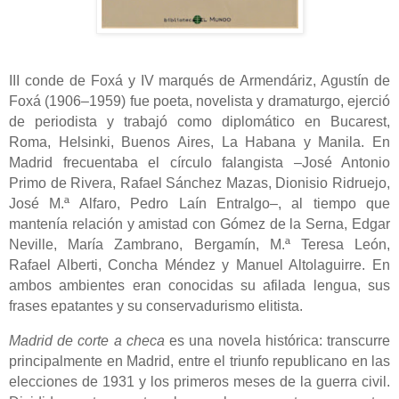
III conde de Foxá y IV marqués de Armendáriz, Agustín de
Foxá (1906‒1959) fue poeta, novelista y dramaturgo, ejerció
de periodista y trabajó como diplomático en Bucarest,
Roma, Helsinki, Buenos Aires, La Habana y Manila. En
Madrid frecuentaba el círculo falangista ‒José Antonio
Primo de Rivera, Rafael Sánchez Mazas, Dionisio Ridruejo,
José M.ª Alfaro, Pedro Laín Entralgo‒, al tiempo que
mantenía relación y amistad con Gómez de la Serna, Edgar
Neville, María Zambrano, Bergamín, M.ª Teresa León,
Rafael Alberti, Concha Méndez y Manuel Altolaguirre. En
ambos ambientes eran conocidas su afilada lengua, sus
frases epatantes y su conservadurismo elitista.
Madrid de corte a checa
es una novela histórica: transcurre
principalmente en Madrid, entre el triunfo republicano en las
elecciones de 1931 y los primeros meses de la guerra civil.