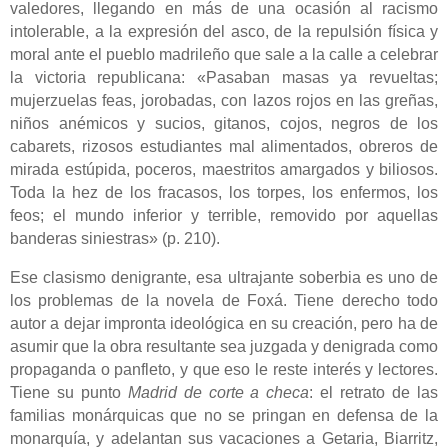
valedores, llegando en más de una ocasión al racismo
intolerable, a la expresión del asco, de la repulsión física y
moral ante el pueblo madrileño que sale a la calle a celebrar
la victoria republicana: «Pasaban masas ya revueltas;
mujerzuelas feas, jorobadas, con lazos rojos en las greñas,
niños anémicos y sucios, gitanos, cojos, negros de los
cabarets, rizosos estudiantes mal alimentados, obreros de
mirada estúpida, poceros, maestritos amargados y biliosos.
Toda la hez de los fracasos, los torpes, los enfermos, los
feos; el mundo inferior y terrible, removido por aquellas
banderas siniestras» (p. 210).
Ese clasismo denigrante, esa ultrajante soberbia es uno de
los problemas de la novela de Foxá. Tiene derecho todo
autor a dejar impronta ideológica en su creación, pero ha de
asumir que la obra resultante sea juzgada y denigrada como
propaganda o panfleto, y que eso le reste interés y lectores.
Tiene su punto
Madrid de corte a checa
:
el retrato de las
familias monárquicas que no se pringan en defensa de la
monarquía, y adelantan sus vacaciones a Getaria, Biarritz,