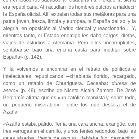
era republicana. Allí acudían los hombres pulcros a maldecir
la España oficial. Allí extraían todas sus metáforas para una
patria joven, fresca, limpia y europea, la España del sol y la
alegría, en oposición al Madrid clerical y reaccionario… Y,
mientras tanto, el Estado enemigo les daba cargos, dietas,
viajes de estudios a Alemania. Pero ellos, incorruptibles,
sentábanse bajo una encina casta para meditar sobre
España» (p. 142).
Y la volvemos a encontrar en el retrato de políticos e
intelectuales republicanos ‒«Hablaba florido, recargado,
como un retablo de Churriguera. Ceceaba:
duresa de
asero
» (p. 48), escribe de Niceto Alcalá Zamora. De José
Bergamín afirma que es «un católico marxista y, sobre todo,
un pequeño miserable»‒, entre los que destaca el de
Azaña:
«Azaña estaba pálido. Tenía una cara ancha, exangüe, con
tres verrugas en el carrillo, y unos lentes redondos, bajo las
cejas alzadas. Vestía de oscuro. Hablaba frío, despectivo,