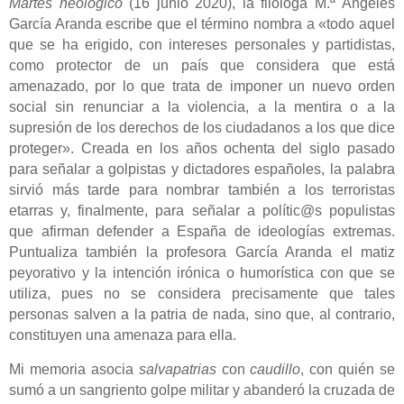
Martes neológico
(16 junio 2020), la filóloga M.ª Ángeles
García Aranda escribe que el término nombra a «todo aquel
que se ha erigido, con intereses personales y partidistas,
como protector de un país que considera que está
amenazado, por lo que trata de imponer un nuevo orden
social sin renunciar a la violencia, a la mentira o a la
supresión de los derechos de los ciudadanos a los que dice
proteger». Creada en los años ochenta del siglo pasado
para señalar a golpistas y dictadores españoles, la palabra
sirvió más tarde para nombrar
también
a los terroristas
etarras y, finalmente, para señalar a polític@s populistas
que afirman defender a España de ideologías extremas.
Puntualiza también la profesora García Aranda el matiz
peyorativo y la intención irónica o humorística con que se
utiliza, pues no se considera precisamente que tales
personas salven a la patria de nada, sino que, al contrario,
constituyen una amenaza para ella.
Mi memoria asocia
salvapatrias
con
caudillo
, con quién se
sumó a un sangriento golpe militar y abanderó la cruzada de