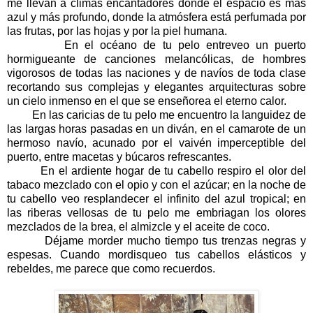
me llevan a climas encantadores donde el espacio es más
azul y más profundo, donde la atmósfera está perfumada por
las frutas, por las hojas y por la piel humana.
En el océano de tu pelo entreveo un puerto
hormigueante de canciones melancólicas, de hombres
vigorosos de todas las naciones y de navíos de toda clase
recortando sus complejas y elegantes arquitecturas sobre
un cielo inmenso en el que se enseñorea el eterno calor.
En las caricias de tu pelo me encuentro la languidez de
las largas horas pasadas en un diván, en el camarote de un
hermoso navío, acunado por el vaivén imperceptible del
puerto, entre macetas y búcaros refrescantes.
En el ardiente hogar de tu cabello respiro el olor del
tabaco mezclado con el opio y con el azúcar; en la noche de
tu cabello veo resplandecer el infinito del azul tropical; en
las riberas vellosas de tu pelo me embriagan los olores
mezclados de la brea, el almizcle y el aceite de coco.
Déjame morder mucho tiempo tus trenzas negras y
espesas. Cuando mordisqueo tus cabellos elásticos y
rebeldes, me parece que como recuerdos.