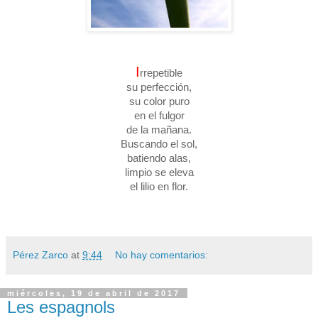
I
rrepetible
su perfección,
su color puro
en el fulgor
de la mañana.
Buscando el sol,
batiendo alas,
limpio se eleva
el lilio en flor.
Pérez Zarco
at
9:44
No hay comentarios:
miércoles, 19 de abril de 2017
Les espagnols