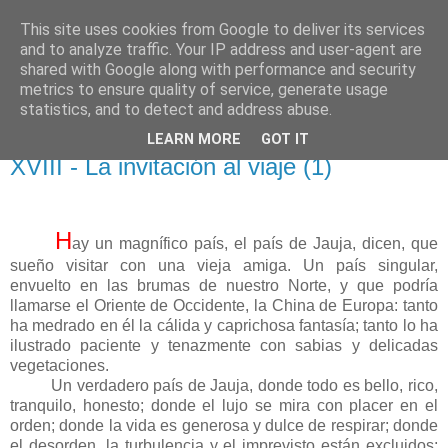
This site uses cookies from Google to deliver its services
El pisapapeles de Karlsbad
and to analyze traffic. Your IP address and user-agent are
shared with Google along with performance and security
metrics to ensure quality of service, generate usage
Páginas de un escritor rural
statistics, and to detect and address abuse.
LEARN MORE
GOT IT
domingo, 30 de abril de 2017
XVIII - La invitación al viaje (1)
H
ay un magnífico país, el país de Jauja, dicen, que
sueño visitar con una vieja amiga. Un país singular,
envuelto en las brumas de nuestro Norte, y que podría
llamarse el Oriente de Occidente, la China de Europa: tanto
ha medrado en él la cálida y caprichosa fantasía; tanto lo ha
ilustrado paciente y tenazmente con sabias y delicadas
vegetaciones.
Un verdadero país de Jauja, donde todo es bello, rico,
tranquilo, honesto; donde el lujo se mira con placer en el
orden; donde la vida es generosa y dulce de respirar; donde
el desorden, la turbulencia y el imprevisto están excluidos;