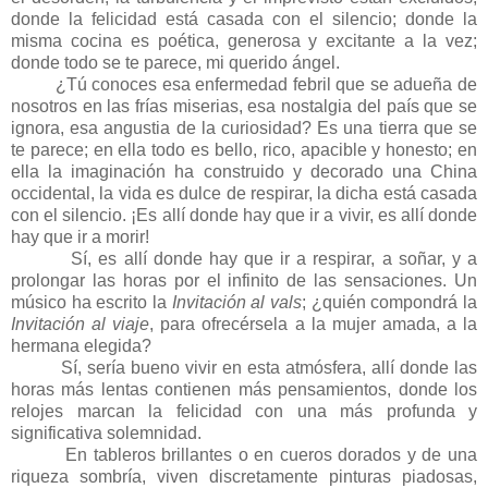
donde la felicidad está casada con el silencio; donde la
misma cocina es poética, generosa y excitante a la vez;
donde todo se te parece, mi querido ángel.
¿Tú conoces esa enfermedad febril que se adueña de
nosotros en las frías miserias, esa nostalgia del país que se
ignora, esa angustia de la curiosidad? Es una tierra que se
te parece; en ella todo es bello, rico, apacible y honesto; en
ella la imaginación ha construido y decorado una China
occidental, la vida es dulce de respirar, la dicha está casada
con el silencio. ¡Es allí donde hay que ir a vivir, es allí donde
hay que ir a morir!
Sí, es allí donde hay que ir a respirar, a soñar, y a
prolongar las horas por el infinito de las sensaciones. Un
músico ha escrito la
Invitación al vals
; ¿quién compondrá la
Invitación al viaje
, para ofrecérsela a la mujer amada, a la
hermana elegida?
Sí, sería bueno vivir en esta atmósfera, allí donde las
horas más lentas contienen más pensamientos, donde los
relojes marcan la felicidad con una más profunda y
significativa solemnidad.
En tableros brillantes o en cueros dorados y de una
riqueza sombría, viven discretamente pinturas piadosas,