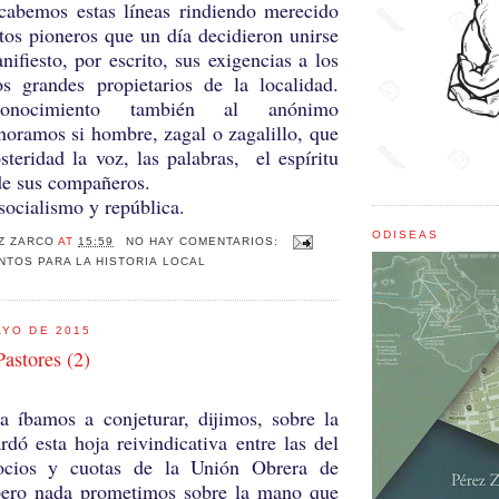
 estas líneas rindiendo merecido
tos pioneros que un día decidieron unirse
ifiesto, por escrito, sus exigencias a los
os grandes propietarios de la localidad.
conocimiento también al anónimo
gnoramos si hombre, zagal o zagalillo, que
osteridad la voz, las palabras, el espíritu
de sus compañeros.
alismo y república.
ODISEAS
Z ZARCO
AT
15:59
NO HAY COMENTARIOS:
TOS PARA LA HISTORIA LOCAL
AYO DE 2015
Pastores (2)
a íbamos a conjeturar, dijimos, sobre la
dó esta hoja reivindicativa entre las del
socios y cuotas de la Unión Obrera de
pero nada prometimos sobre la mano que