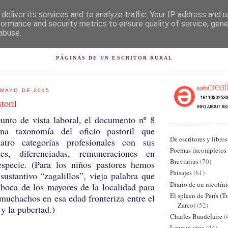
deliver its services and to analyze traffic. Your IP address and 
formance and security metrics to ensure quality of service, gen
abuse.
L PISAPAPELES DE KARLSB
PÁGINAS DE UN ESCRITOR RURAL
 MAYO DE 2015
toril
punto de vista laboral, el documento nº 8
na taxonomía del oficio pastoril que
De escritores y libros
atro categorías profesionales con sus
Poemas incompletos
ntes, diferenciadas, remuneraciones en
Breviarius
(70)
specie. (Para los niños pastores hemos
Paisajes
(61)
sustantivo “zagalillos”, vieja palabra que
Diario de un nicotín
 boca de los mayores de la localidad para
El spleen de París (T
s muchachos en esa edad fronteriza entre el
Zarco)
(52)
 y la pubertad.)
Charles Baudelaire
(
Lengua viva
(44)