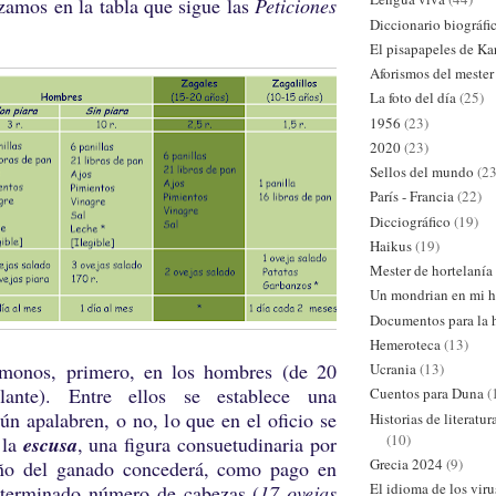
s en la tabla que sigue las
Peticiones
Diccionario biográfi
El pisapapeles de Ka
Aforismos del mester
La foto del día
(25)
1956
(23)
2020
(23)
Sellos del mundo
(23
París - Francia
(22)
Dicciográfico
(19)
Haikus
(19)
Mester de hortelanía
Un mondrian en mi h
Documentos para la h
Hemeroteca
(13)
s, primero, en los hombres (de 20
Ucrania
(13)
ante). Entre ellos se establece una
Cuentos para Duna
(
gún apalabren, o no, lo que en el oficio se
Historias de literatu
(10)
 la
escusa
, una figura consuetudinaria por
Grecia 2024
(9)
eño del ganado concederá, como pago en
El idioma de los viru
eterminado número de cabezas (
17 ovejas