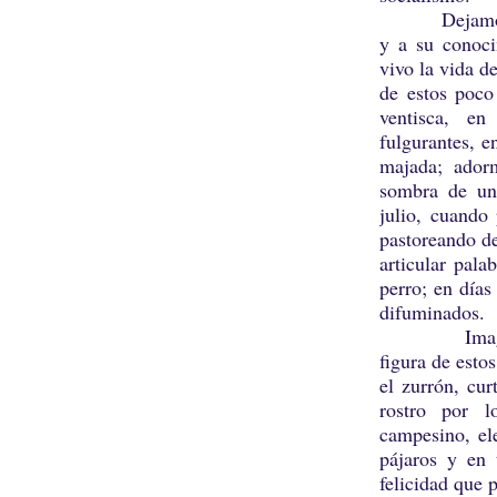
Dejamos a la
y a su conoci
vivo la vida d
de estos poco
ventisca, en
fulgurantes, e
majada; ador
sombra de un
julio, cuando 
pastoreando de
articular pala
perro; en días
difuminados.
Imagínense,
figura de esto
el zurrón, cur
rostro por l
campesino, el
pájaros y en 
felicidad que p