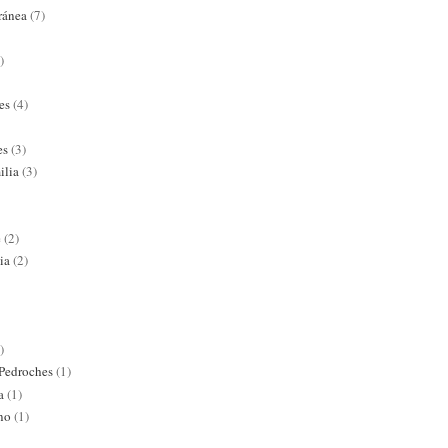
ránea
(7)
)
es
(4)
es
(3)
ilia
(3)
e
(2)
ia
(2)
)
 Pedroches
(1)
a
(1)
ano
(1)