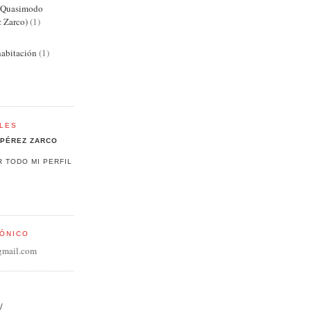
e Quasimodo
z Zarco)
(1)
abitación
(1)
LES
PÉREZ ZARCO
R TODO MI PERFIL
ÓNICO
gmail.com
/