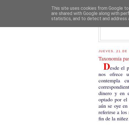
This site uses cookies from Google to 
are shared with Google along with per
statistics, and to detect and address 
E
JUEVES, 21 DE
Taxonomía pas
D
esde el 
nos ofrece u
contempla cu
correspondie
dinero y en e
optado por el 
aún se oye en
referirse a lo
fin de la niñez