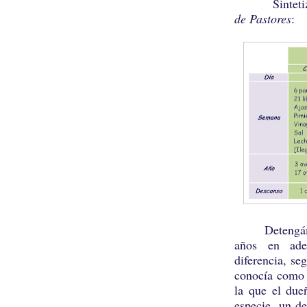
Sintetizamo
de Pastores
:
Detengámono
años en adel
diferencia, se
conocía como
la que el du
especie, un d