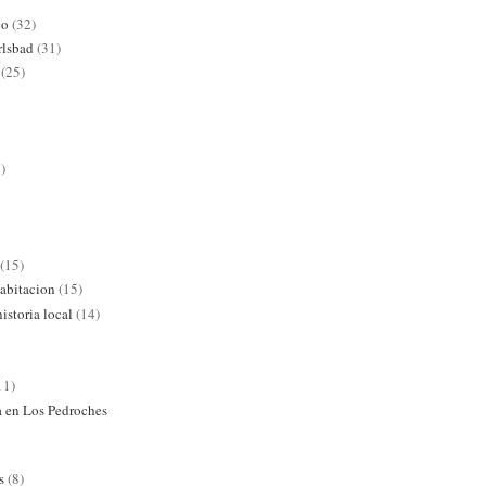
co
(32)
rlsbad
(31)
(25)
)
(15)
abitacion
(15)
istoria local
(14)
11)
ra en Los Pedroches
s
(8)