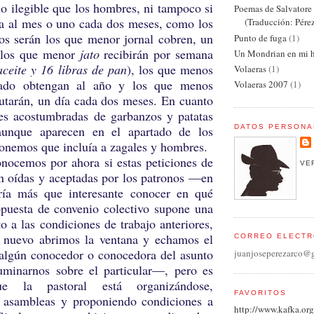
lo ilegible que los hombres, ni tampoco si
Poemas de Salvator
día al mes o uno cada dos meses, como los
(Traducción: Pére
tos serán los que menor jornal cobren, un
Punto de fuga
(1)
 los que menor
jato
recibirán por semana
Un Mondrian en mi h
aceite y 16 libras de pan
), los que menos
Volaeras
(1)
lado obtengan al año y los que menos
Volaeras 2007
(1)
rutarán, un día cada dos meses. En cuanto
des acostumbradas de garbanzos y patatas
DATOS PERSONA
aunque aparecen en el apartado de los
ponemos que incluía a zagales y hombres.
s por ahora si estas peticiones de
VE
on oídas y aceptadas por los patronos —en
ría más que interesante conocer en qué
opuesta de convenio colectivo supone una
o a las condiciones de trabajo anteriores,
 nuevo abrimos la ventana y echamos el
CORREO ELECTR
 algún conocedor o conocedora del asunto
juanjoseperezarco@
luminarnos sobre el particular—, pero es
ue la pastoral está organizándose,
FAVORITOS
 asambleas y proponiendo condiciones a
http://www.kafka.org