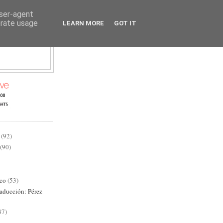
user-agent
erate usage
LEARN MORE
GOT IT
AD
(92)
(90)
ico
(53)
raducción: Pérez
47)