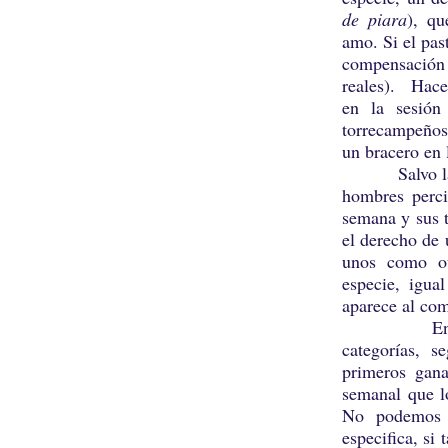
de piara
), qu
amo. Si el past
compensación
reales). Hace
en la sesión
torrecampeños
un bracero en 
Salvo la com
hombres perci
semana y sus t
el derecho de 
unos como ot
especie, igua
aparece al com
Entre los 
categorías, s
primeros gana
semanal que l
No podemos 
especifica, si