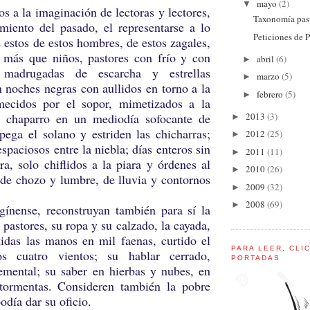
mayo
(2)
▼
 imaginación de lectoras y lectores,
Taxonomía past
miento del pasado, el representarse a lo
Peticiones de P
e estos de estos hombres, de estos zagales,
 más que niños, pastores con frío y con
abril
(6)
►
 madrugadas de escarcha y estrellas
marzo
(5)
►
n noches negras con aullidos en torno a la
febrero
(5)
►
mecidos por el sopor, mimetizados a la
2013
(3)
 chaparro en un mediodía sofocante de
►
pega el solano y estriden las chicharras;
2012
(25)
►
spaciosos entre la niebla; días enteros sin
2011
(11)
►
bra, solo chiflidos a la piara y órdenes al
2010
(26)
►
 de chozo y lumbre, de lluvia y contornos
2009
(32)
►
2008
(69)
►
 reconstruyan también para sí la
s pastores, su ropa y su calzado, la cayada,
tidas las manos en mil faenas, curtido el
PARA LEER, CLI
os cuatro vientos; su hablar cerrado,
PORTADAS
emental; su saber en hierbas y nubes, en
tormentas. Consideren también la pobre
odía dar su oficio.