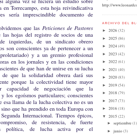
Si alguna vez se hiciera un estudio sobre
http://www.leonardc
a en Torrecampo, esta hoja reivindicativa
res sería imprescindible documento de
ARCHIVO DEL B
emos que las
Peticiones de Pastores
2026
(32)
►
e las hojas del registro de socios de una
2025
(86)
►
 de izquierdas, de un sindicato obrero
2024
(49)
►
s son conscientes ya de pertenecer a un
2023
(42)
(proletariado) y a un gremio profesional
►
oras en los jornales y en las condiciones
2022
(61)
►
nscientes de que han de unirse en su lucha
2021
(40)
►
a, de que la solidaridad obrera dará sus
2020
(83)
►
mente porque la colectividad tiene mayor
2019
(54)
►
or capacidad de negociación que la
2018
(79)
►
 y los egoísmos particulares; conscientes
2017
(73)
 esa llama de la lucha colectiva no es un
►
, sino que ha prendido en toda Europa con
2016
(18)
►
Segunda Internacional. Tiempos épicos,
2015
(22)
▼
ompromiso, de resistencia, de fuerte
septiembre
(1)
►
ón política, de lucha activa por el
junio
(3)
►