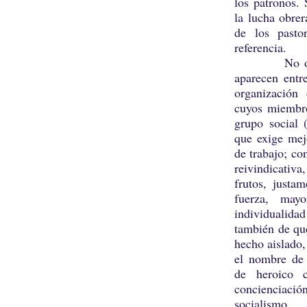
los patronos. 
la lucha obrer
de los pasto
referencia.
No olvid
aparecen entr
organización
cuyos miembro
grupo social 
que exige mej
de trabajo; co
reivindicativ
frutos, justa
fuerza, may
individualidad
también de que
hecho aislado
el nombre de 
de heroico c
concienciaci
socialismo.