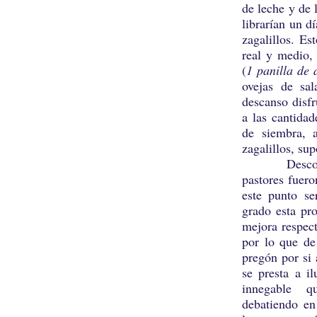
de leche y de 
librarían un 
zagalillos. Es
real y medio,
(
1 panilla de 
ovejas de sa
descanso disf
a las cantida
de siembra, 
zagalillos, su
Desconocemo
pastores fuer
este punto se
grado esta pr
mejora respect
por lo que de
pregón por si
se presta a i
innegable q
debatiendo en