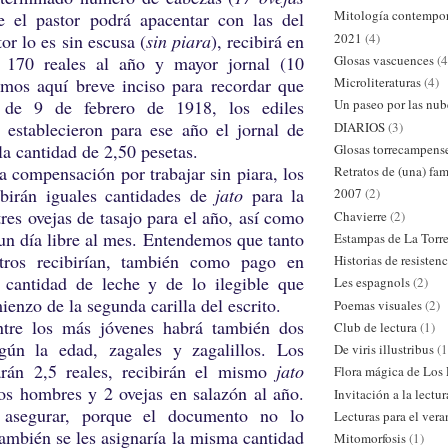
Mitología contempo
e el pastor podrá apacentar con las del
2021
(4)
or lo es sin escusa (
sin piara
), recibirá en
Glosas vascuences
(4
 170 reales al año y mayor jornal (10
Microliteraturas
(4)
mos aquí breve inciso para recordar que
 de 9 de febrero de 1918, los ediles
Un paseo por las nub
 establecieron para ese año el jornal de
DIARIOS
(3)
la cantidad de 2,50 pesetas.
Glosas torrecampens
pensación por trabajar sin piara, los
Retratos de (una) fam
birán iguales cantidades de
jato
para la
2007
(2)
res ovejas de tasajo para el año, así como
Chavierre
(2)
un día libre al mes. Entendemos que tanto
Estampas de La Torr
ros recibirían, también como pago en
Historias de resistenc
l cantidad de leche y de lo ilegible que
Les espagnols
(2)
ienzo de la segunda carilla del escrito.
Poemas visuales
(2)
más jóvenes habrá también dos
Club de lectura
(1)
egún la edad, zagales y zagalillos. Los
De viris illustribus
(1
rán 2,5 reales, recibirán el mismo
jato
Flora mágica de Los
os hombres y 2 ovejas en salazón al año.
Invitación a la lectur
asegurar, porque el documento no lo
Lecturas para el ver
 también se les asignaría la misma cantidad
Mitomorfosis
(1)