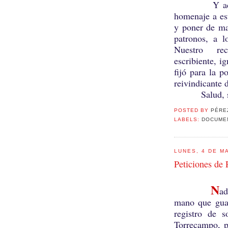
Y acabemos
homenaje a es
y poner de man
patronos, a l
Nuestro re
escribiente, i
fijó para la p
reivindicante 
Salud, soci
POSTED BY
PÉRE
LABELS:
DOCUMEN
LUNES, 4 DE M
Peticiones de 
N
ad
mano que guar
registro de 
Torrecampo, 