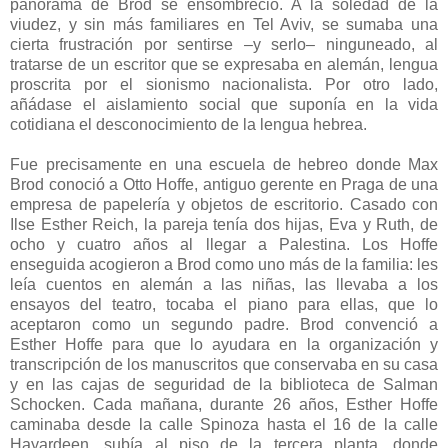
panorama de Brod se ensombreció. A la soledad de la
viudez, y sin más familiares en Tel Aviv, se sumaba una
cierta frustración por sentirse –y serlo– ninguneado, al
tratarse de un escritor que se expresaba en alemán, lengua
proscrita por el sionismo nacionalista. Por otro lado,
añádase el aislamiento social que suponía en la vida
cotidiana el desconocimiento de la lengua hebrea.
Fue precisamente en una escuela de hebreo donde Max
Brod conoció a Otto Hoffe, antiguo gerente en Praga de una
empresa de papelería y objetos de escritorio. Casado con
Ilse Esther Reich, la pareja tenía dos hijas, Eva y Ruth, de
ocho y cuatro años al llegar a Palestina. Los Hoffe
enseguida acogieron a Brod como uno más de la familia: les
leía cuentos en alemán a las niñas, las llevaba a los
ensayos del teatro, tocaba el piano para ellas, que lo
aceptaron como un segundo padre. Brod convenció a
Esther Hoffe para que lo ayudara en la organización y
transcripción de los manuscritos que conservaba en su casa
y en las cajas de seguridad de la biblioteca de Salman
Schocken. Cada mañana, durante 26 años, Esther Hoffe
caminaba desde la calle Spinoza hasta el 16 de la calle
Hayardeen, subía al piso de la tercera planta, donde