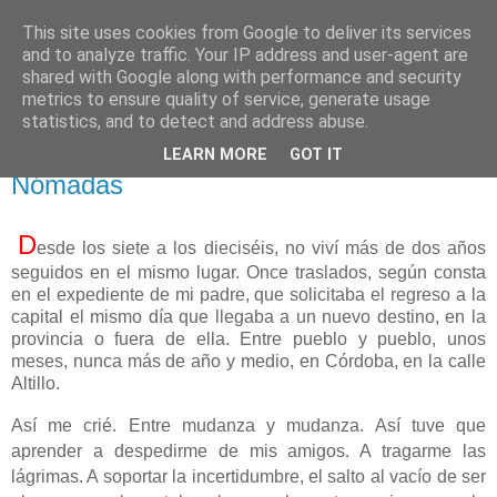
This site uses cookies from Google to deliver its services
El pisapapeles de Karlsbad
and to analyze traffic. Your IP address and user-agent are
shared with Google along with performance and security
metrics to ensure quality of service, generate usage
Páginas de un escritor rural
statistics, and to detect and address abuse.
LEARN MORE
GOT IT
lunes, 30 de junio de 2025
Nómadas
D
esde los siete a los dieciséis, no viví más de dos años
seguidos en el mismo lugar. Once traslados, según consta
en el expediente de mi padre, que solicitaba el regreso a la
capital el mismo día que llegaba a un nuevo destino, en la
provincia o fuera de ella. Entre pueblo y pueblo, unos
meses, nunca más de año y medio, en Córdoba, en la calle
Altillo.
Así me crié. Entre mudanza y mudanza. Así tuve que
aprender a despedirme de mis amigos. A tragarme las
lágrimas. A soportar la incertidumbre, el salto al vacío de ser