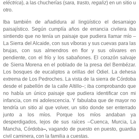
eléctrica
), a las chucherías (
sara, trasto, regaliz
) en un sitio u
otro.
Iba también de añadidura al lingüístico el desarraigo
paisajístico. Según cumplía años de errancia civilera iba
sintiendo que no tenía un paisaje que pudiera llamar mío –
La Sierra del Alcaide, con sus víboras y sus cuevas para las
brujas, con sus almendros en flor y sus olivares en
pendiente, con el frío y los sabañones. El corazón salvaje
de Sierra Morena en el poblado de la presa del Bembézar.
Los bosques de eucaliptos a orillas del Odiel. La dehesa
extrema de Los Pedroches. La vista de la sierra de Córdoba
desde el pabellón de la calle Altillo–; iba comprobando que
no había un único paisaje que pudiera identificar con mi
infancia, con mi adolescencia. Y fabulaba que de mayor no
tendría un sitio al que volver, un sitio donde ser enterrado
junto a los míos. Porque los míos andaban ya
desperdigados, lejos de sus raíces –Cuenca, Murcia, La
Mancha, Córdoba
–,
vagando de puesto en puesto, guardia
civil caminera, con la familia a cuestas.