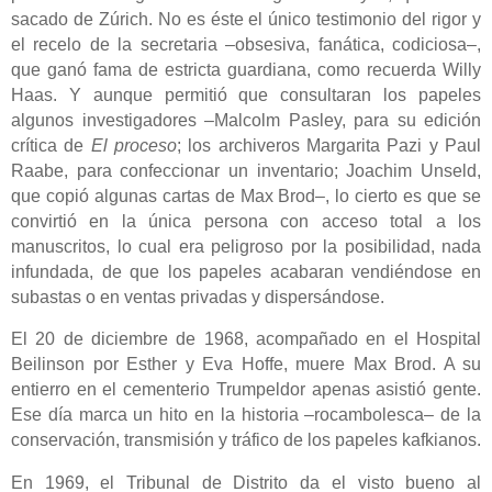
sacado de Zúrich. No es éste el único testimonio del rigor y
el recelo de la secretaria –obsesiva, fanática, codiciosa–,
que ganó fama de estricta guardiana, como recuerda Willy
Haas. Y aunque permitió que consultaran los papeles
algunos investigadores –Malcolm Pasley, para su edición
crítica de
El proceso
;
los archiveros Margarita Pazi y Paul
Raabe, para confeccionar un inventario; Joachim Unseld,
que copió algunas cartas de Max Brod–, lo cierto es que se
convirtió en la única persona con acceso total a los
manuscritos, lo cual era peligroso por la posibilidad, nada
infundada, de que los papeles acabaran vendiéndose en
subastas o en ventas privadas y dispersándose.
El 20 de diciembre de 1968, acompañado en el Hospital
Beilinson por Esther y Eva Hoffe, muere Max Brod. A su
entierro en el cementerio Trumpeldor apenas asistió gente.
Ese día marca un hito en la historia –rocambolesca– de la
conservación, transmisión y tráfico de los papeles kafkianos.
En 1969, el Tribunal de Distrito da el visto bueno al