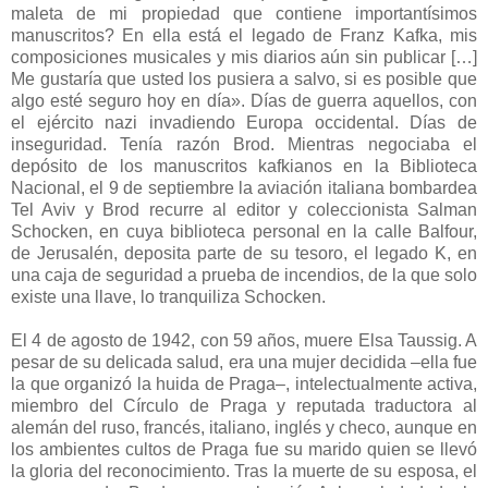
maleta de mi propiedad que contiene importantísimos
manuscritos? En ella está el legado de Franz Kafka, mis
composiciones musicales y mis diarios aún sin publicar […]
Me gustaría que usted los pusiera a salvo, si es posible que
algo esté seguro hoy en día». Días de guerra aquellos, con
el ejército nazi invadiendo Europa occidental. Días de
inseguridad. Tenía razón Brod. Mientras negociaba el
depósito de los manuscritos kafkianos en la Biblioteca
Nacional, el 9 de septiembre la aviación italiana bombardea
Tel Aviv y Brod recurre al editor y coleccionista Salman
Schocken, en cuya biblioteca personal en la calle Balfour,
de Jerusalén, deposita parte de su tesoro, el legado K, en
una caja de seguridad a prueba de incendios, de la que solo
existe una llave, lo tranquiliza Schocken.
El 4 de agosto de 1942, con 59 años, muere Elsa Taussig. A
pesar de su delicada salud, era una mujer decidida –ella fue
la que organizó la huida de Praga–, intelectualmente activa,
miembro del Círculo de Praga y reputada traductora al
alemán del ruso, francés, italiano, inglés y checo, aunque en
los ambientes cultos de Praga fue su marido quien se llevó
la gloria del reconocimiento. Tras la muerte de su esposa, el