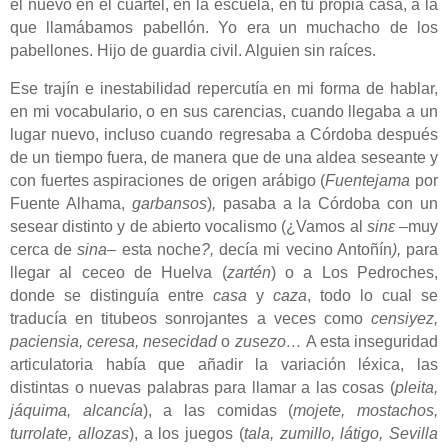
el nuevo en el cuartel, en la escuela, en tu propia casa, a la
que llamábamos pabellón.
Yo era un muchacho de los
pabellones. Hijo de guardia civil. Alguien sin raíces.
Ese trajín e inestabilidad repercutía en mi forma de hablar,
en mi vocabulario, o en sus carencias, cuando llegaba a un
lugar nuevo, incluso cuando regresaba a Córdoba después
de un tiempo fuera, de manera que de una aldea seseante y
con fuertes aspiraciones de origen arábigo (
Fuentejama
por
Fuente Alhama,
garbansos
)
,
pasaba a la Córdoba con un
sesear distinto y de abierto vocalismo (¿Vamos al
sin
ε
–
muy
cerca de
sina
–
esta noche
?,
decía mi vecino Antoñín
),
para
llegar al ceceo de Huelva (
zartén
) o a Los Pedroches,
donde se distinguía entre
casa
y
caza
, todo lo cual se
traducía en titubeos sonrojantes a veces como
censiyez,
paciensia, ceresa, nesecidad
o
zusezo…
A esta inseguridad
articulatoria había que añadir la variación léxica, las
distintas o nuevas palabras para llamar a las cosas (
pleita,
jáquima, alcancía
), a las comidas (
mojete, mostachos,
turrolate, allozas
), a los juegos (
tala, zumillo, látigo, Sevilla