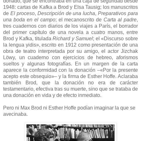
donado, que se encontraba en una caja de seguridad desde
1948: cartas de Kafka a Brod y Elsa Tausig; los manuscritos
de
El proceso
,
Descripción de una lucha
,
Preparativos para
una boda en el campo
; el mecanoscrito de
Carta al padre
,
tres cuadernos con diarios de los viajes a París, el borrador
del primer capítulo de una novela a cuatro manos, entre
Brod y Kafka, titulada
Richard y Samuel
; el «Discurso sobre
la lengua yidis», escrito en 1912 como presentación de una
obra de teatro interpretada por su amigo, el actor Jizchak
Löwy, un cuaderno con ejercicios de hebreo, aforismos
sueltos y algunas fotografías. En un margen de la carta
aparece la conformidad con la donación –«Por la presente
acepto este obsequio»– y la firma de Esther Hoffe. Aclaraba
también Brod, que la donación no era de carácter
testamentario, efectiva tras su muerte, sino que se trataba de
una donación en vida y de efecto inmediato.
Pero ni Max Brod ni Esther Hoffe podían imaginar la que se
avecinaba.