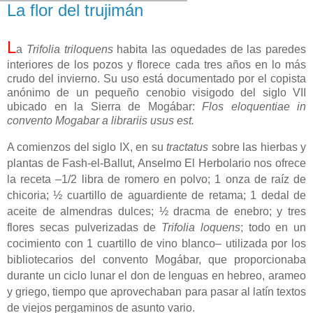
La flor del trujimán
L
a
Trifolia triloquens
habita
las oquedades de las paredes
interiores de los pozos y florece cada tres años en lo más
crudo del invierno. Su uso está documentado por el copista
anónimo de un pequeño cenobio visigodo del siglo VII
ubicado en la Sierra de Mogábar:
Flos eloquentiae in
convento Mogabar a librariis usus est.
A comienzos del siglo IX, en su
tractatus
sobre las hierbas y
plantas de Fash-el-Ballut, Anselmo El Herbolario nos ofrece
la receta –1/2 libra de romero en polvo; 1 onza de raíz de
chicoria; ½ cuartillo de aguardiente de retama; 1 dedal de
aceite de almendras dulces; ½ dracma de enebro; y tres
flores secas pulverizadas de
Trifolia loquens
; todo en un
cocimiento con 1 cuartillo de vino blanco– utilizada por los
bibliotecarios del convento Mogábar, que proporcionaba
durante un ciclo lunar el don de lenguas en hebreo, arameo
y griego, tiempo que aprovechaban para pasar al latín textos
de viejos pergaminos de asunto vario.