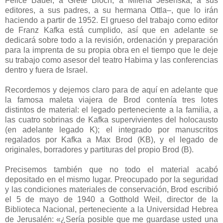
Felice Bauer, a Grete Bloch, a Milena Jesenská, a sus
editores, a sus padres, a su hermana Ottla–, que lo irán
haciendo a partir de 1952. El grueso del trabajo como editor
de Franz Kafka está cumplido, así que en adelante se
dedicará sobre todo a la revisión, ordenación y preparación
para la imprenta de su propia obra en el tiempo que le deje
su trabajo como asesor del teatro Habima y las conferencias
dentro y fuera de Israel.
Recordemos y dejemos claro para de aquí en adelante que
la famosa maleta viajera de Brod contenía tres lotes
distintos de material: el legado perteneciente a la familia, a
las cuatro sobrinas de Kafka supervivientes del holocausto
(en adelante legado K); el integrado por manuscritos
regalados por Kafka a Max Brod (KB), y el legado de
originales, borradores y partituras del propio Brod (B).
Precisemos también que no todo el material acabó
depositado en el mismo lugar. Preocupado por la seguridad
y las condiciones materiales de conservación, Brod escribió
el 5 de mayo de 1940 a Gotthold Weil, director de la
Biblioteca Nacional, perteneciente a la Universidad Hebrea
de Jerusalén: «¿Sería posible que me guardase usted una