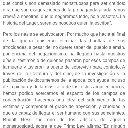
que contáis son demasiado monstruosos para ser creídos:
dirá que son exageraciones de la propaganda aliada, y nos
creerá a nosotros, que lo negaremos todo, no a vosotros. La
historia del Lager, seremos nosotros quien la escriba”.
Pero los nazis se equivocaron.
Por mucho que
hacia el final
de la guerra
quisieron
elimin
ar las huellas
de sus
atrocidades, a pesar del no querer saber del pueblo alemán,
por encima del negacionismo, ha llegado hasta nuestros
días el testimonio de quienes pasaron por esos campos de
la muerte y tuvieron la suerte de sobrevivir para contarlo. A
través de la literatura y del cine, de la investigación y la
publicación de documentos de la época, con ayuda incluso
de la pintura y de la música, o de los restos arquitectónicos,
hemos podido acercarnos
al
espanto
de los campos
de
concentración, hacernos
una idea del sufrimiento de las
víctimas y
comprobar
el grado de abyección y crueldad a
que es capaz de llegar el ser humano
con sus semejantes
.
Rudolf Hess fue uno de los artífices de aquella
monstruosidad, sobre la que Primo Levi afirma:
“En ningún