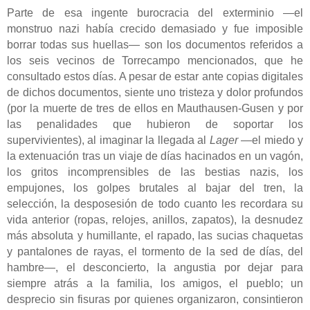
Parte de esa ingente
burocracia del exterminio —el
monstruo nazi había crecido demasiado y fue imposible
borrar todas sus huellas—
son los documentos referidos a
los seis vecinos de Torrecampo mencionados, que he
consultado estos días. A pesar de estar ante copias digitales
de dichos documentos, siente uno tristeza y dolor profundos
(
por la muerte
de tres
de
ellos en Mauthausen-Gusen
y por
las penalidades que hubieron de soportar los
supervivientes
)
,
al
imaginar la llegada al
L
ager
—
el miedo y
la extenuación tras un viaje de días hacinados en un vagón
,
los gritos incomprensibles de las bestias
nazis
, los
empujones, los golpes brutales al bajar del tren, la
selección, la desposesión de todo cuanto les recordara su
vida anterior (ropas, relojes, anillos, zapatos), la desnudez
más absoluta y humillante, el rapado, las sucias chaquetas
y pantalones de rayas, el tormento de la sed de días, del
hambre—, el
desconcierto,
la
angustia por dejar para
siempre atrás a
la
familia,
lo
s amigos,
el
pueblo;
un
desprecio sin fisuras
por quienes organizaron, consintieron