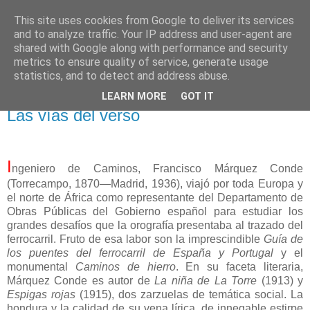
This site uses cookies from Google to deliver its services
El pisapapeles de Karlsbad
and to analyze traffic. Your IP address and user-agent are
shared with Google along with performance and security
metrics to ensure quality of service, generate usage
Páginas de un escritor rural
statistics, and to detect and address abuse.
LEARN MORE
GOT IT
sábado, 27 de febrero de 2021
Las vías del verso
I
ngeniero de Caminos, Francisco Márquez Conde
(Torrecampo, 1870—Madrid, 1936), viajó por toda Europa y
el norte de África como representante del Departamento de
Obras Públicas del Gobierno español para estudiar los
grandes desafíos que la orografía presentaba al trazado del
ferrocarril. Fruto de esa labor son la imprescindible
Guía de
los puentes del ferrocarril de España y Portugal
y el
monumental
Caminos de hierro
. En su faceta literaria,
Márquez Conde es autor de
La niña de La Torre
(1913) y
Espigas rojas
(1915), dos zarzuelas de temática social. La
hondura y la calidad de su vena lírica, de innegable estirpe