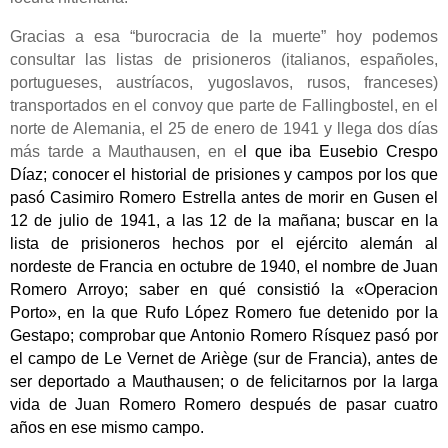
Gracias a esa “burocracia de la muerte” hoy podemos
consultar las listas de prisioneros (italianos, españoles,
portugueses, austríacos, yugoslavos, rusos, franceses)
transportados en
el
convoy
que parte d
e Fallingbostel, en el
norte de Alemania,
el 25 de enero de 1941 y llega dos días
más tarde a
Mauthausen,
en e
l que iba
Eusebio Crespo
Díaz
;
conocer el historial de prisiones y campos por los que
pasó
Casimiro Romero Estrella
antes de morir en Gusen el
1
2 de
julio de 1941
, a las
12
de la mañana; buscar en la
lista de prisioneros hechos por el ejército alemán
al
nordeste de Francia
en octubre de 1940, el nombre de Juan
Romero Arroyo;
saber en qué consistió la «Operacion
Porto», en la que Rufo López Romero fue detenido por la
Gestapo; comprobar que Antonio Romero Rísquez pasó por
el campo de Le Vernet de
Ariège (sur de Francia), antes de
ser
deportado
a Mauthausen; o de
felicitarnos por la larga
vida de Juan Romero Romero después de pasar
cuatro
años en
e
se
mismo campo.