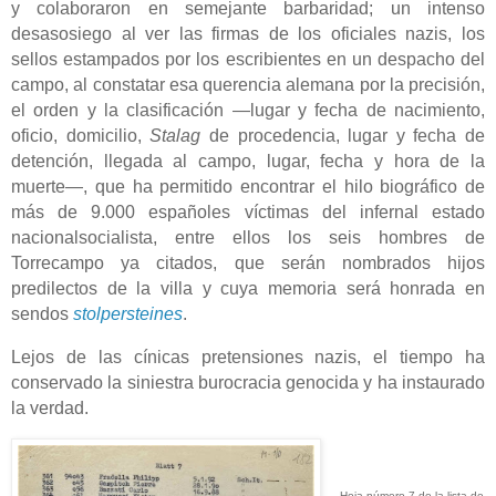
y colaboraron en semejante barbaridad; un
intenso
desasosiego
al ver las firmas de los oficiales nazis
,
los
sellos estampados
por los escribientes
en un despacho del
campo,
al constatar
esa
querencia alemana por la
precisión,
el orden y la clasificación —
lugar y fecha de nacimiento,
oficio, domicilio,
S
talag
de procedencia, lugar y fecha de
detención, llegada al campo, lugar, fecha y hora de
la
muerte—,
que ha permitido encontrar el hilo biográfico de
más de 9.000
españoles
víctimas del infernal estado
nacionalsocialista, entre ellos
los seis hombres de
Torrecampo ya c
itados,
que serán nombrados hijos
predilectos de la villa y cuy
a memoria será honrada
en
sendos
stolper
s
teines
.
Lejos de las cínicas pretensiones nazis,
el tiempo ha
conservado la siniestra burocracia genocida
y ha instaurado
la verdad.
Hoja número 7 de la lista de