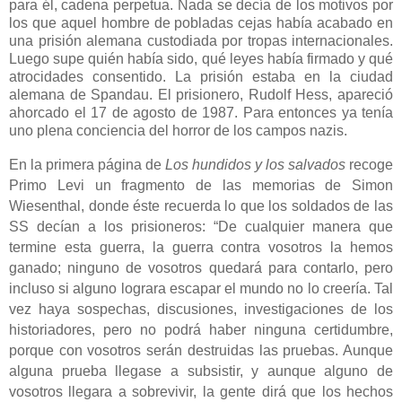
para él, cadena perpetua. Nada se decía de los motivos por
los que aquel hombre de pobladas cejas había acabado en
una prisión alemana custodiada por tropas internacionales.
Luego supe quién había sido, qué leyes había firmado y qué
atrocidades consentido. La prisión estaba en la ciudad
alemana de Spandau. El prisionero, Rudolf Hess, apareció
ahorcado el 17 de agosto de 1987. Para entonces ya tenía
uno plena conciencia del horror de los campos nazis.
En
la primera página de
Los hundidos y los salvados
recoge
Primo Levi
un
fragmento de las memorias de Simon
Wiesenthal, donde
éste
recuerda lo que los soldados de las
SS decían a los prisioneros: “De cualquier manera que
termine esta guerra, la guerra contra vosotros la hemos
ganado; ninguno de vosotros quedará para contarlo, pero
incluso si alguno lograra escapar el mundo no lo creería. Tal
vez haya sospechas, discusiones, investigaciones de los
historiadores, pero no podrá haber ninguna certidumbre,
porque con vosotros serán destruidas las pruebas. Aunque
alguna prueba llegase a subsistir, y aunque alguno de
vosotros llegara a sobrevivir, la gente dirá que los hechos