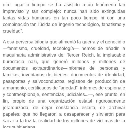
otro lugar o tiempo se ha asistido a un fenómeno tan
imprevisto y tan complejo: nunca han sido extinguidas
tantas vidas humanas en tan poco tiempo ni con una
combinación tan lúcida de ingenio tecnológico, fanatismo y
crueldad”.
A esa perversa trilogía que alimentó
la guerra y
el genocidio
—fanatismo, crueldad, tecnología—
hemos de añadir la
maquinaria administrativa del Tercer Reich,
la
implacable
burocracia nazi,
que generó millones y millones de
documentos
extraordinarios
—informes de personas
y
familias
, inventarios de bienes, documentos de identidad,
pasaportes y salvoconductos, registros de producción de
armamento, certificados de “ariedad”, informes de espionaje
y contraespionaje, sentencias judiciales...—,
ese prurito,
en
fin, propio de una organización estatal rigurosamente
jerarquizada,
de dejar constancia
escrita, de archivar
papeles, que no llegaron a desaparecer y sirvieron para
sacar a la luz
la realidad de los millones de víctimas de la
locura hitleriana.