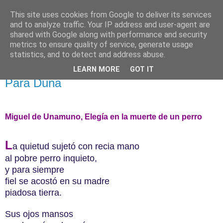
This site uses cookies from Google to deliver its services
El pisapapeles de Karlsbad
and to analyze traffic. Your IP address and user-agent are
shared with Google along with performance and security
metrics to ensure quality of service, generate usage
Páginas de un escritor rural
statistics, and to detect and address abuse.
LEARN MORE
GOT IT
jueves, 20 de diciembre de 2012
Para Duna
Miguel de Unamuno, Elegía en la muerte de un perro
L
a quietud sujetó con recia mano
al pobre perro inquieto,
y para siempre
fiel se acostó en su madre
piadosa tierra.
Sus ojos mansos