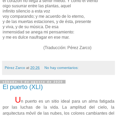
el corazón no llega a sentir miedo. Y como el viento
oigo susurrar entre las plantas, aquel
infinito silencio a esta voz
voy comparando; y me acuerdo de lo eterno,
y de las muertas estaciones, y de ésta, presente
y viva, y de su música. De esa
inmensidad se anega mi pensamiento:
y me es dulce naufragar en ese mar.
(Traducción: Pérez Zarco)
Pérez Zarco
at
20:26
No hay comentarios:
sábado, 1 de agosto de 2020
El puerto (XLI)
U
n puerto es un sitio ideal para un alma fatigada
por las luchas de la vida. La amplitud del cielo, la
arquitectura móvil de las nubes, los colores cambiantes del