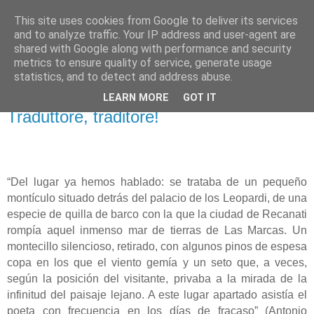
This site uses cookies from Google to deliver its services
El pisapapeles de Karlsbad
and to analyze traffic. Your IP address and user-agent are
shared with Google along with performance and security
metrics to ensure quality of service, generate usage
Páginas de un escritor rural
statistics, and to detect and address abuse.
LEARN MORE
GOT IT
domingo, 16 de agosto de 2020
Traduttore, traditore!
“Del lugar ya hemos hablado: se trataba de un pequeño
montículo situado detrás del palacio de los Leopardi, de una
especie de quilla de barco con la que la ciudad de Recanati
rompía aquel inmenso mar de tierras de Las Marcas. Un
montecillo silencioso, retirado, con algunos pinos de espesa
copa en los que el viento gemía y un seto que, a veces,
según la posición del visitante, privaba a la mirada de la
infinitud del paisaje lejano. A este lugar apartado asistía el
poeta con frecuencia en los días de fracaso” (Antonio