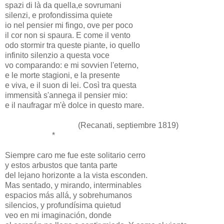
spazi di là da quella,e sovrumani
silenzi, e profondissima quiete
io nel pensier mi fingo, ove per poco
il cor non si spaura.
E come il vento
odo stormir tra queste piante, io quello
infinito silenzio a questa voce
vo comparando: e mi sovvien l'eterno,
e le morte stagioni, e la presente
e viva, e il suon di lei. Così tra questa
immensità s'annega il pensier mio:
e il naufragar m'è dolce in questo mare.
(Recanati, septiembre 1819)
*
Siempre caro me fue este solitario cerro
y estos arbustos que tanta parte
del lejano horizonte a la vista esconden.
Mas sentado, y mirando, interminables
espacios más allá, y sobrehumanos
silencios, y profundísima quietud
veo en mi imaginación, donde