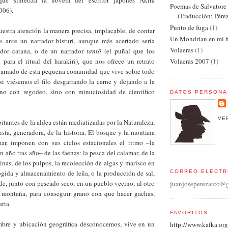
que sintetiza la novela del escritor japonés Akira
Poemas de Salvator
006).
(Traducción: Pére
Punto de fuga
(1)
estra atención la manera precisa, implacable, de contar
Un Mondrian en mi h
os ante un narrador bisturí, aunque más acertado sería
Volaeras
(1)
ador catana, o de un narrador
tantō
(el puñal que los
 para el ritual del harakiri), que nos ofrece un retrato
Volaeras 2007
(1)
scarnado de esta pequeña comunidad que vive sobre todo
si viésemos el filo desgarrando la carne y dejando a la
, no con regodeo, sino con minuciosidad de científico
DATOS PERSONA
VE
bitantes de la aldea están mediatizadas por la Naturaleza,
sta, generadora, de la historia. El bosque y la montaña
ar, imponen con sus ciclos estacionales el ritmo ‒la
 año tras año‒ de las faenas: la pesca del calamar, de la
dinas, de los pulpos, la recolección de algas y marisco en
ecogida y almacenamiento de leña, o la producción de sal,
CORREO ELECTR
de, junto con pescado seco, en un pueblo vecino, al otro
juanjoseperezarco@
 montaña, para conseguir grano con que hacer gachas,
ria.
FAVORITOS
mbre y ubicación geográfica desconocemos, vive en un
http://www.kafka.org