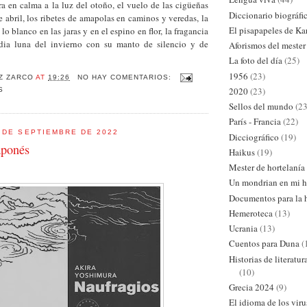
rra en calma a la luz del otoño, el vuelo de las cigüeñas
Diccionario biográfi
 abril, los ribetes de amapolas en caminos y veredas, la
El pisapapeles de Ka
 lo blanco en las jaras y en el espino en flor, la fragancia
edia luna del invierno con su manto de silencio y de
Aforismos del mester
La foto del día
(25)
1956
(23)
Z ZARCO
AT
19:26
NO HAY COMENTARIOS:
2020
(23)
S
Sellos del mundo
(23
París - Francia
(22)
 DE SEPTIEMBRE DE 2022
Dicciográfico
(19)
aponés
Haikus
(19)
Mester de hortelanía
Un mondrian en mi h
Documentos para la h
Hemeroteca
(13)
Ucrania
(13)
Cuentos para Duna
(
Historias de literatu
(10)
Grecia 2024
(9)
El idioma de los viru