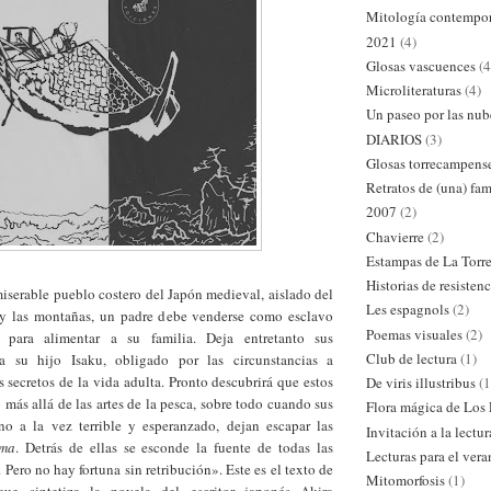
Mitología contempo
2021
(4)
Glosas vascuences
(4
Microliteraturas
(4)
Un paseo por las nub
DIARIOS
(3)
Glosas torrecampens
Retratos de (una) fam
2007
(2)
Chavierre
(2)
Estampas de La Torr
Historias de resistenc
iserable pueblo costero del Japón medieval, aislado del
Les espagnols
(2)
y las montañas, un padre debe venderse como esclavo
Poemas visuales
(2)
 para alimentar a su familia. Deja entretanto sus
Club de lectura
(1)
 a su hijo Isaku, obligado por las circunstancias a
s secretos de la vida adulta. Pronto descubrirá que estos
De viris illustribus
(1
más allá de las artes de la pesca, sobre todo cuando sus
Flora mágica de Los
o a la vez terrible y esperanzado, dejan escapar las
Invitación a la lectur
ama
. Detrás de ellas se esconde la fuente de todas las
Lecturas para el ver
 Pero no hay fortuna sin retribución». Este es el texto de
Mitomorfosis
(1)