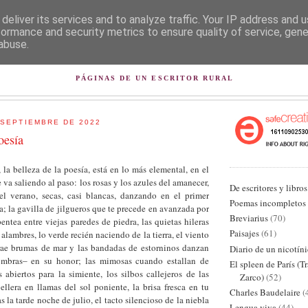
deliver its services and to analyze traffic. Your IP address and 
formance and security metrics to ensure quality of service, gen
abuse.
L PISAPAPELES DE KARLSB
PÁGINAS DE UN ESCRITOR RURAL
 SEPTIEMBRE DE 2022
oesía
 la belleza de la poesía, está en lo más elemental, en el
 va saliendo al paso: los rosas y los azules del amanecer,
De escritores y libros
el verano, secas, casi blancas, danzando en el primer
Poemas incompletos
a; la gavilla de jilgueros que te precede en avanzada por
Breviarius
(70)
ntea entre viejas paredes de piedra, las quietas hileras
Paisajes
(61)
 alambres, lo verde recién naciendo de la tierra, el viento
rae brumas de mar y las bandadas de estorninos danzan
Diario de un nicotín
ombras‒ en su honor; las mimosas cuando estallan de
El spleen de París (T
s abiertos para la simiente, los silbos callejeros de las
Zarco)
(52)
ellera en llamas del sol poniente, la brisa fresca en tu
Charles Baudelaire
(
 la tarde noche de julio, el tacto silencioso de la niebla
Lengua viva
(44)