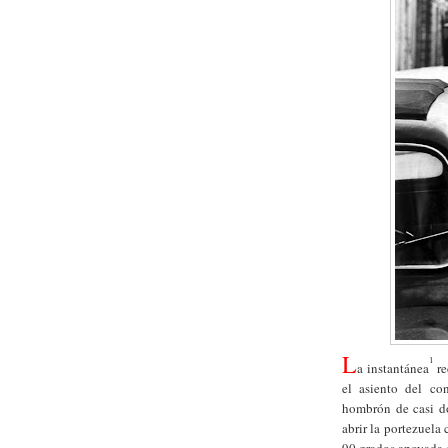
L
1
a instantánea
r
el asiento del co
hombrón de casi do
abrir la portezuela
90 grados apoyada en