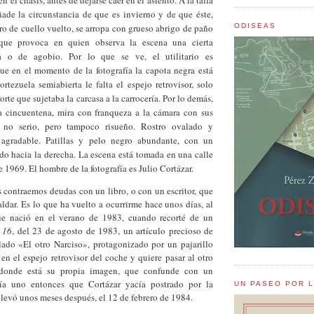
ñade la circunstancia de que es invierno y de que éste,
ro de cuello vuelto, se arropa con grueso abrigo de paño
ODISEAS
 que provoca en quien observa la escena una cierta
a o de agobio. Por lo que se ve, el utilitario es
ue en el momento de la fotografía la capota negra está
rtezuela semiabierta le falta el espejo retrovisor, solo
orte que sujetaba la carcasa a la carrocería. Por lo demás,
 cincuentena, mira con franqueza a la cámara con sus
 no serio, pero tampoco risueño. Rostro ovalado y
, agradable. Patillas y pelo negro abundante, con un
do hacia la derecha. La escena está tomada en una calle
e 1969. El hombre de la fotografía es Julio Cortázar.
s contraemos deudas con un libro, o con un escritor, que
ldar. Es lo que ha vuelto a ocurrirme hace unos días, al
que nació en el verano de 1983, cuando recorté de un
 16
, del 23 de agosto de 1983, un artículo precioso de
ulado «El otro Narciso», protagonizado por un pajarillo
 en el espejo retrovisor del coche y quiere pasar al otro
 donde está su propia imagen, que confunde con un
ía uno entonces que Cortázar yacía postrado por la
UN PASEO POR 
llevó unos meses después, el 12 de febrero de 1984.