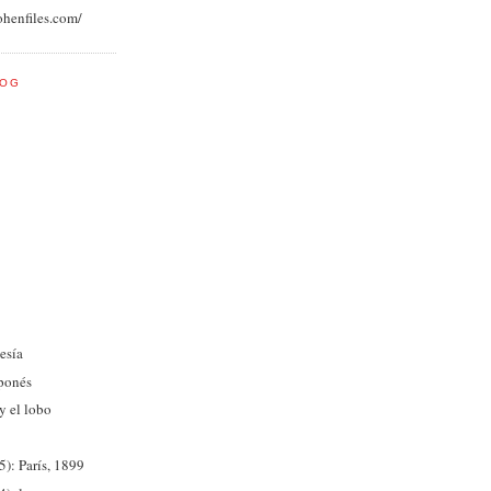
ohenfiles.com/
LOG
esía
aponés
 y el lobo
): París, 1899