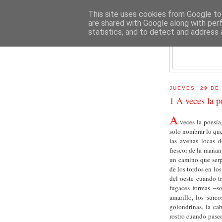
This site uses cookies from Google to 
are shared with Google along with per
statistics, and to detect and address 
E
JUEVES, 29 DE
1 A veces la p
A
veces la poesía,
solo nombrar lo que
las avenas locas d
frescor de la mañan
un camino que serpe
de los tordos en los
del oeste cuando t
fugaces formas ‒s
amarillo, los surco
golondrinas, la cab
rostro cuando paseas