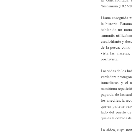
la contraportada 
Yoshimura (1927-2
Llama enseguida nu
la historia. Estam
hablar de un narr
samuráis utilizaban
escalofriante y de
de la pesca: como 
vista las vísceras
positivista.
Las vidas de los ha
verdadera protagoni
inmediatos, y el m
monótona repetición
paparda, de las sar
los arrecifes, la r
que en parte se ven
lado del puerto de
que es la comida dia
La aldea, cuyo no