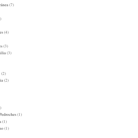
ránea
(7)
)
es
(4)
es
(3)
ilia
(3)
e
(2)
ia
(2)
)
 Pedroches
(1)
a
(1)
ano
(1)