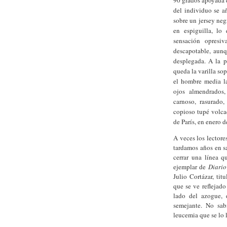
del individuo se a
sobre un jersey neg
en espiguilla, lo
sensación opresiv
descapotable, aunq
desplegada. A la po
queda la varilla sop
el hombre media la
ojos almendrados,
carnoso, rasurado
copioso tupé volca
de París, en enero d
A veces los lectore
tardamos años en sa
cerrar una línea 
ejemplar de
Diario
Julio Cortázar, tit
que se ve reflejado
lado del azogue,
semejante. No sab
leucemia que se lo 