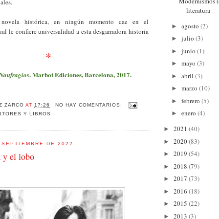
Modernismos (4
ales.
literatura
novela histórica, en ningún momento cae en el
agosto
(2)
►
al le confiere universalidad a esta desgarradora historia
julio
(3)
►
junio
(1)
►
*
mayo
(3)
►
. Marbot Ediciones, Barcelona, 2017.
Naufragios
abril
(3)
►
marzo
(10)
►
febrero
(5)
►
Z ZARCO
AT
17:26
NO HAY COMENTARIOS:
enero
(4)
►
ITORES Y LIBROS
2021
(40)
►
2020
(83)
►
 SEPTIEMBRE DE 2022
2019
(54)
►
a y el lobo
2018
(79)
►
2017
(73)
►
2016
(18)
►
2015
(22)
►
2013
(3)
►