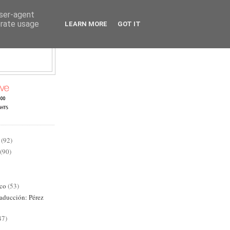
user-agent
erate usage
LEARN MORE
GOT IT
AD
(92)
(90)
ico
(53)
raducción: Pérez
47)