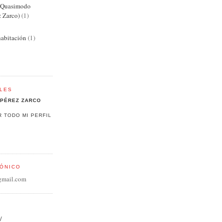
e Quasimodo
z Zarco)
(1)
abitación
(1)
LES
PÉREZ ZARCO
R TODO MI PERFIL
ÓNICO
gmail.com
/