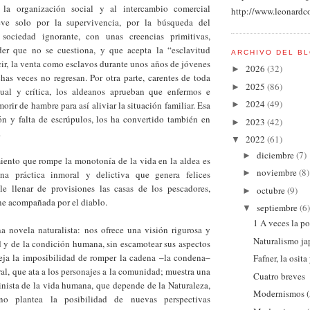
 la organización social y al intercambio comercial
http://www.leonardc
ve solo por la supervivencia, por la búsqueda del
sociedad ignorante, con unas creencias primitivas,
er que no se cuestiona, y que acepta la “esclavitud
ARCHIVO DEL B
ir, la venta como esclavos durante unos años de jóvenes
2026
(32)
►
has veces no regresan. Por otra parte, carentes de toda
2025
(86)
►
dual y crítica, los aldeanos aprueban que enfermos e
2024
(49)
orir de hambre para así aliviar la situación familiar. Esa
►
ón y falta de escrúpulos, los ha convertido también en
2023
(42)
►
.
2022
(61)
▼
diciembre
(7)
►
iento que rompe la monotonía de la vida en la aldea es
noviembre
(8)
►
na práctica inmoral y delictiva que genera felices
le llenar de provisiones las casas de los pescadores,
octubre
(9)
►
ne acompañada por el diablo.
septiembre
(6)
▼
1 A veces la po
a novela naturalista: nos ofrece una visión rigurosa y
Naturalismo j
d y de la condición humana, sin escamotear sus aspectos
leja la imposibilidad de romper la cadena ‒la condena‒
Fafner, la osita
ural, que ata a los personajes a la comunidad; muestra una
Cuatro breves
nista de la vida humana, que depende de la Naturaleza,
Modernismos (5
no plantea la posibilidad de nuevas perspectivas