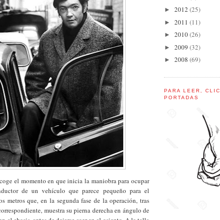
2012
(25)
►
2011
(11)
►
2010
(26)
►
2009
(32)
►
2008
(69)
►
PARA LEER, CLI
PORTADAS
ecoge el momento en que inicia la maniobra para ocupar
nductor de un vehículo que parece pequeño para el
s metros que, en la segunda fase de la operación, tras
 correspondiente, muestra su pierna derecha en ángulo de
 el chasis, antes de dejarse caer en el asiento. A la talla