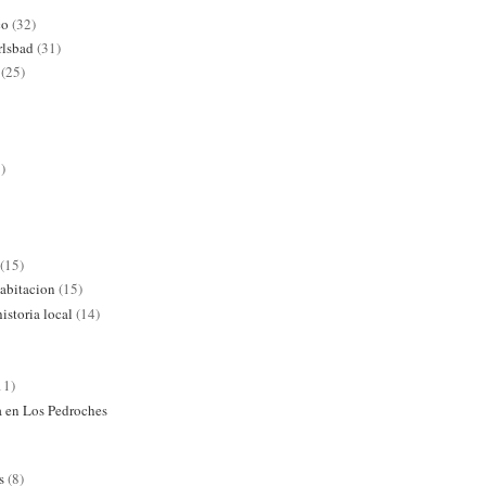
co
(32)
rlsbad
(31)
(25)
)
(15)
abitacion
(15)
istoria local
(14)
11)
ra en Los Pedroches
s
(8)