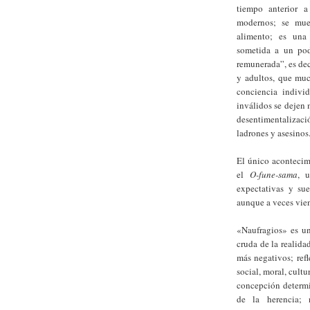
tiempo anterior a
modernos; se mue
alimento; es una 
sometida a un pod
remunerada”, es dec
y adultos, que muc
conciencia indivi
inválidos se dejen m
desentimentalizaci
ladrones y asesinos
El único acontecim
el
O-fune-sama
, u
expectativas y sue
aunque a veces vie
«Naufragios» es un
cruda de la realida
más negativos; ref
social, moral, cult
concepción determi
de la herencia; 