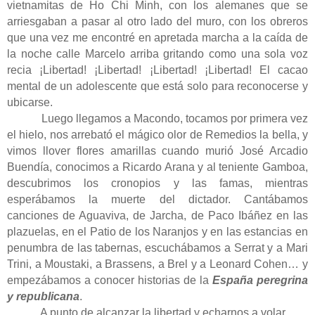
vietnamitas de Ho Chi Minh, con los alemanes que se
arriesgaban a pasar al otro lado del muro, con los obreros
que una vez me encontré en apretada marcha a la caída de
la noche calle Marcelo arriba gritando como una sola voz
recia ¡Libertad! ¡Libertad! ¡Libertad! ¡Libertad! El cacao
mental de un adolescente que está solo para reconocerse y
ubicarse.
Luego llegamos a Macondo, tocamos por primera vez
el hielo, nos arrebató el mágico olor de Remedios la bella, y
vimos llover flores amarillas cuando murió José Arcadio
Buendía, conocimos a Ricardo Arana y al teniente Gamboa,
descubrimos los cronopios y las famas, mientras
esperábamos la muerte del dictador. Cantábamos
canciones de Aguaviva, de Jarcha, de Paco Ibáñez en las
plazuelas, en el Patio de los Naranjos y en las estancias en
penumbra de las tabernas, escuchábamos a Serrat y a Mari
Trini, a Moustaki, a Brassens, a Brel y a Leonard Cohen… y
empezábamos a conocer historias de la
España peregrina
y republicana
.
A punto de alcanzar la libertad y echarnos a volar.