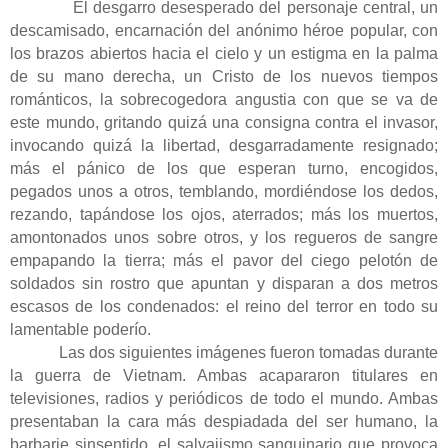
El desgarro desesperado del personaje central, un
descamisado, encarnación del anónimo héroe popular, con
los brazos abiertos hacia el cielo y un estigma en la palma
de su mano derecha, un Cristo de los nuevos tiempos
románticos, la sobrecogedora angustia con que se va de
este mundo, gritando quizá una consigna contra el invasor,
invocando quizá la libertad, desgarradamente resignado;
más el pánico de los que esperan turno, encogidos,
pegados unos a otros, temblando, mordiéndose los dedos,
rezando, tapándose los ojos, aterrados; más los muertos,
amontonados unos sobre otros, y los regueros de sangre
empapando la tierra; más el pavor del ciego pelotón de
soldados sin rostro que apuntan y disparan a dos metros
escasos de los condenados: el reino del terror en todo su
lamentable poderío.
Las dos siguientes imágenes fueron tomadas durante
la guerra de Vietnam. Ambas acapararon titulares en
televisiones, radios y periódicos de todo el mundo. Ambas
presentaban la cara más despiadada del ser humano, la
barbarie sinsentido, el salvajismo sanguinario que provoca