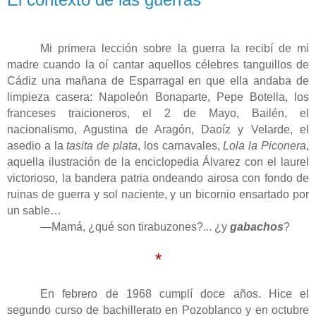
Mi primera lección sobre la guerra la recibí de mi
madre cuando la oí cantar aquellos célebres tanguillos de
Cádiz una mañana de Esparragal en que ella andaba de
limpieza casera: Napoleón Bonaparte, Pepe Botella, los
franceses traicioneros, el 2 de Mayo, Bailén, el
nacionalismo, Agustina de Aragón, Daoíz y Velarde, el
asedio a la
tasita de plata
, los carnavales,
Lola la Piconera
,
aquella ilustración de la enciclopedia Álvarez con el laurel
victorioso, la bandera patria ondeando airosa con fondo de
ruinas de guerra y sol naciente, y un bicornio ensartado por
un sable…
—Mamá, ¿qué son tirabuzones?... ¿y
gabachos
?
*
En febrero de 1968 cumplí doce años. Hice el
segundo curso de bachillerato en Pozoblanco y en octubre