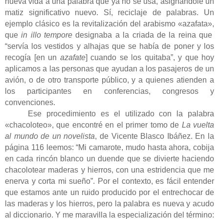
nueva vida a una palabra que ya no se usa, asignándole un
matiz significativo nuevo. Sí, reciclaje de palabras. Un
ejemplo clásico es la revitalización del arabismo «azafata»,
que
in illo tempore
designaba a la criada de la reina que
“servía los vestidos y alhajas que se había de poner y los
recogía [en un
azafate
] cuando se los quitaba”, y que hoy
aplicamos a las personas que ayudan a los pasajeros de un
avión, o de otro transporte público, y a quienes atienden a
los participantes en conferencias, congresos y
convenciones.
Ese procedimiento es el utilizado con la palabra
«chacoloteo», que encontré en el primer tomo de
La vuelta
al mundo de un novelista
, de Vicente Blasco Ibáñez. En la
página 116 leemos: “Mi camarote, mudo hasta ahora, cobija
en cada rincón blanco un duende que se divierte haciendo
chacolotear maderas y hierros, con una estridencia que me
enerva y corta mi sueño”. Por el contexto, es fácil entender
que estamos ante un ruido producido por el entrechocar de
las maderas y los hierros, pero la palabra es nueva y acudo
al diccionario. Y me maravilla la especialización del término: