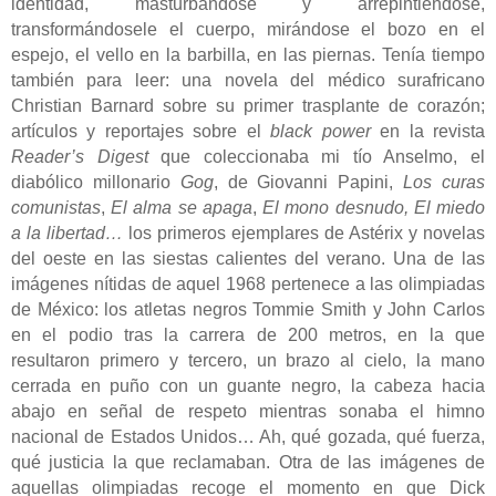
identidad, masturbándose y arrepintiéndose,
transformándosele el cuerpo, mirándose el bozo en el
espejo, el vello en la barbilla, en las piernas. Tenía tiempo
también para leer: una novela del médico surafricano
Christian Barnard sobre su primer trasplante de corazón;
artículos y reportajes sobre el
black power
en la revista
Reader’s Digest
que coleccionaba mi tío Anselmo, el
diabólico millonario
Gog
, de Giovanni Papini,
Los curas
comunistas
,
El alma se apaga
,
El mono desnudo, El miedo
a la libertad…
los primeros ejemplares de Astérix y novelas
del oeste en las siestas calientes del verano. Una de las
imágenes nítidas de aquel 1968 pertenece a las olimpiadas
de México: los atletas negros Tommie Smith y John Carlos
en el podio tras la carrera de 200 metros, en la que
resultaron primero y tercero, un brazo al cielo, la mano
cerrada en puño con un guante negro, la cabeza hacia
abajo en señal de respeto mientras sonaba el himno
nacional de Estados Unidos… Ah, qué gozada, qué fuerza,
qué justicia la que reclamaban. Otra de las imágenes de
aquellas olimpiadas recoge el momento en que Dick