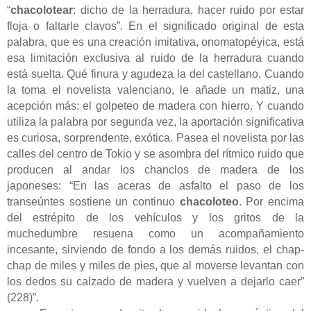
“
chacolotear
: dicho de la herradura, hacer ruido por estar
floja o faltarle clavos”. En el significado original de esta
palabra, que es una creación imitativa, onomatopéyica, está
esa limitación exclusiva al ruido de la herradura cuando
está suelta. Qué finura y agudeza la del castellano. Cuando
la toma el novelista valenciano, le añade un matiz, una
acepción más: el golpeteo de madera con hierro. Y cuando
utiliza la palabra por segunda vez, la aportación significativa
es curiosa, sorprendente, exótica. Pasea el novelista por las
calles del centro de Tokio y se asombra del rítmico ruido que
producen al andar los chanclos de madera de los
japoneses: “En las aceras de asfalto el paso de los
transeúntes sostiene un continuo
chacoloteo
. Por encima
del estrépito de los vehículos y los gritos de la
muchedumbre resuena como un acompañamiento
incesante, sirviendo de fondo a los demás ruidos, el chap-
chap de miles y miles de pies, que al moverse levantan con
los dedos su calzado de madera y vuelven a dejarlo caer”
(228)”.