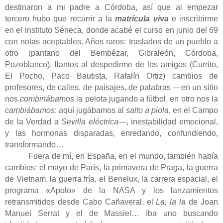
destinaron a mi padre a Córdoba, así que al empezar
tercero hubo que recurrir a la
matrícula viva
e inscribirme
en el instituto Séneca, donde acabé el curso en junio del 69
con notas aceptables. Años raros: traslados de un pueblo a
otro (pantano del Bembézar, Gibraleón, Córdoba,
Pozoblanco), llantos al despedirme de los amigos (Currito,
El Pocho, Paco Bautista, Rafalín Ortiz) cambios de
profesores, de calles, de paisajes, de palabras —en un sitio
nos
combinábamos
la pelota jugando a fútbol, en otro nos la
cambiábamos
; aquí jugábamos al
salto a piola
, en el Campo
de la Verdad a
Sevilla eléctrica
—, inestabilidad emocional,
y las hormonas disparadas, enredando, confundiendo,
transformando…
Fuera de mí, en España, en el mundo, también había
cambios: el mayo de París, la primavera de Praga, la guerra
de Vietnam, la guerra fría, el Benelux, la carrera espacial, el
programa «Apolo» de la NASA y los lanzamientos
retransmitidos desde Cabo Cañaveral, el
La, la la
de Joan
Manuel Serrat y el de Massiel… Iba uno buscando