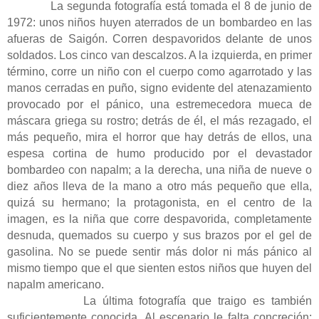
La segunda fotografía está tomada el 8 de junio de
1972: unos niños huyen aterrados de un bombardeo en las
afueras de Saigón. Corren despavoridos delante de unos
soldados. Los cinco van descalzos. A la izquierda, en primer
término, corre un niño con el cuerpo como agarrotado y las
manos cerradas en puño, signo evidente del atenazamiento
provocado por el pánico, una estremecedora mueca de
máscara griega su rostro; detrás de él, el más rezagado, el
más pequeño, mira el horror que hay detrás de ellos, una
espesa cortina de humo producido por el devastador
bombardeo con napalm; a la derecha, una niña de nueve o
diez años lleva de la mano a otro más pequeño que ella,
quizá su hermano; la protagonista, en el centro de la
imagen, es la niña que corre despavorida, completamente
desnuda, quemados su cuerpo y sus brazos por el gel de
gasolina. No se puede sentir más dolor ni más pánico al
mismo tiempo que el que sienten estos niños que huyen del
napalm americano.
La última fotografía que traigo es también
suficientemente conocida. Al escenario le falta concreción: