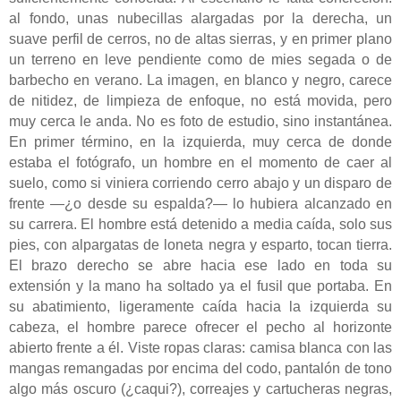
al fondo, unas nubecillas alargadas por la derecha, un
suave perfil de cerros, no de altas sierras, y en primer plano
un terreno en leve pendiente como de mies segada o de
barbecho en verano. La imagen, en blanco y negro, carece
de nitidez, de limpieza de enfoque, no está movida, pero
muy cerca le anda. No es foto de estudio, sino instantánea.
En primer término, en la izquierda, muy cerca de donde
estaba el fotógrafo, un hombre en el momento de caer al
suelo, como si viniera corriendo cerro abajo y un disparo de
frente —¿o desde su espalda?— lo hubiera alcanzado en
su carrera. El hombre está detenido a media caída, solo sus
pies, con alpargatas de loneta negra y esparto, tocan tierra.
El brazo derecho se abre hacia ese lado en toda su
extensión y la mano ha soltado ya el fusil que portaba. En
su abatimiento, ligeramente caída hacia la izquierda su
cabeza, el hombre parece ofrecer el pecho al horizonte
abierto frente a él. Viste ropas claras: camisa blanca con las
mangas remangadas por encima del codo, pantalón de tono
algo más oscuro (¿caqui?), correajes y cartucheras negras,