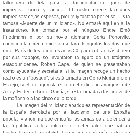
faltriquera de tela para la documentación, gorro de
imprecisa forma y factura. El rostro ofrece facciones
imprecisas: cejas espesas, piel muy tostada por el sol. Es la
famosa «Muerte de un miliciano». No entraré aquí en si la
instantánea fue tomada por el húngaro Endre Ernő
Friedmann o por su novia alemana Gerta Pohorylle,
conocida también como Gerda Taro, fotógrafos los dos, que
en el París de los primeros años 30, para cobrar más dinero
por sus trabajos, se inventaron la figura de un fotógrafo
estadounidense, Robert Capa, de quien se presentaban
como ayudante y secretaria; si la imagen recoge un hecho
real o es un “posado”, si está tomada en Cerro Muriano o en
Espejo, si el protagonista es o no el miliciano anarquista de
Alcoy, Federico Borrel García, si está tomada a las nueve de
la mañana o a las cinco de la tarde.
La imagen del miliciano abatido es representación de
la España derrotada por el fascismo, de una España
popular y anónima que empuñó las armas para defender a
la República, a los políticos e intelectuales que habían
hecho florecer la posibilidad de vivir un país más justo, con