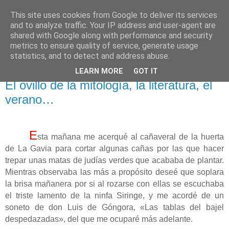
This site uses cookies from Google to deliver its services
El pisapapeles de Karlsbad
and to analyze traffic. Your IP address and user-agent are
shared with Google along with performance and security
metrics to ensure quality of service, generate usage
Páginas de un escritor rural
statistics, and to detect and address abuse.
LEARN MORE
GOT IT
martes, 30 de julio de 2019
El ovillo de la mitología, la literatura, el
verano…
E
sta mañana me acerqué al cañaveral de la huerta
de La Gavia para cortar algunas cañas por las que hacer
trepar unas matas de judías verdes que acababa de plantar.
Mientras observaba las más a propósito deseé que soplara
la brisa mañanera por si al rozarse con ellas se escuchaba
el triste lamento de la ninfa Siringe, y me acordé de un
soneto de don Luis de Góngora, «Las tablas del bajel
despedazadas», del que me ocuparé más adelante.