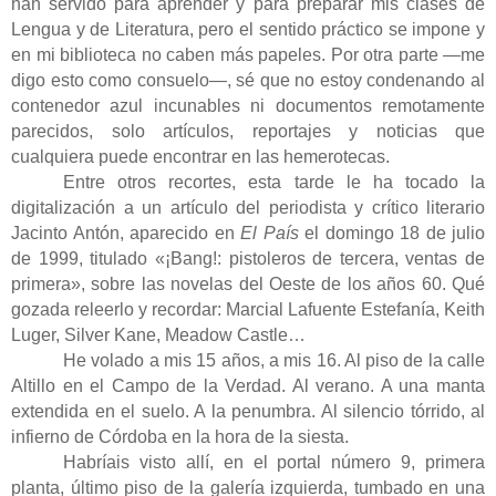
han servido para aprender y para preparar mis clases de
Lengua y de Literatura, pero el sentido práctico se impone y
en mi biblioteca no caben más papeles. Por otra parte —me
digo esto como consuelo—, sé que no estoy condenando al
contenedor azul incunables ni documentos remotamente
parecidos, solo artículos, reportajes y noticias que
cualquiera puede encontrar en las hemerotecas.
Entre otros recortes, esta tarde le ha tocado la
digitalización a un artículo del periodista y crítico literario
Jacinto Antón, aparecido en
El País
el domingo 18 de julio
de 1999, titulado «¡Bang!: pistoleros de tercera, ventas de
primera», sobre las novelas del Oeste de los años 60. Qué
gozada releerlo y recordar: Marcial Lafuente Estefanía, Keith
Luger, Silver Kane, Meadow Castle…
He volado a mis 15 años, a mis 16. Al piso de la calle
Altillo en el Campo de la Verdad. Al verano. A una manta
extendida en el suelo. A la penumbra. Al silencio tórrido, al
infierno de Córdoba en la hora de la siesta.
Habríais visto allí, en el portal número 9, primera
planta, último piso de la galería izquierda, tumbado en una