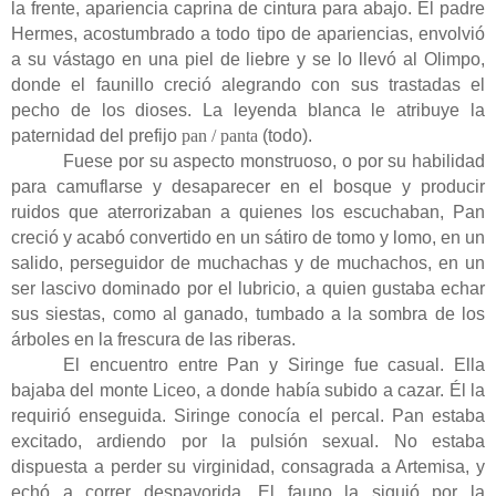
la frente, apariencia caprina de cintura para abajo. El padre
Hermes, acostumbrado a todo tipo de apariencias, envolvió
a su vástago en una piel de liebre y se lo llevó al Olimpo,
donde el faunillo creció alegrando con sus trastadas el
pecho de los dioses. La leyenda blanca le atribuye la
paternidad del prefijo
pan / panta
(todo).
Fuese por su aspecto monstruoso, o por su habilidad
para camuflarse y desaparecer en el bosque y producir
ruidos que aterrorizaban a quienes los escuchaban, Pan
creció y acabó convertido en un sátiro de tomo y lomo, en un
salido, perseguidor de muchachas y de muchachos, en un
ser lascivo dominado por el lubricio, a quien gustaba echar
sus siestas, como al ganado, tumbado a la sombra de los
árboles en la frescura de las riberas.
El encuentro entre Pan y Siringe fue casual. Ella
bajaba del monte Liceo, a donde había subido a cazar. Él la
requirió enseguida. Siringe conocía el percal. Pan estaba
excitado, ardiendo por la pulsión sexual. No estaba
dispuesta a perder su virginidad, consagrada a Artemisa, y
echó a correr despavorida. El fauno la siguió por la