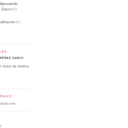
e Quasimodo
z Zarco)
(1)
abitación
(1)
LES
PÉREZ ZARCO
R TODO MI PERFIL
ÓNICO
gmail.com
/