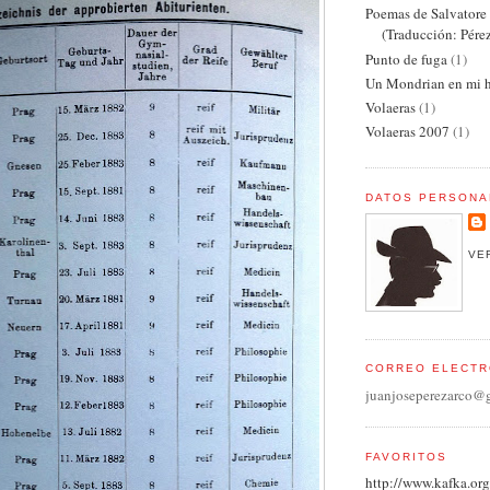
Poemas de Salvator
(Traducción: Pére
Punto de fuga
(1)
Un Mondrian en mi h
Volaeras
(1)
Volaeras 2007
(1)
DATOS PERSONA
VE
CORREO ELECTR
juanjoseperezarco@
FAVORITOS
http://www.kafka.org