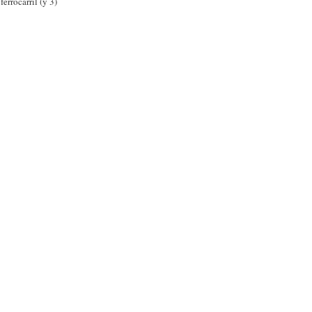
errocarril (y 3)