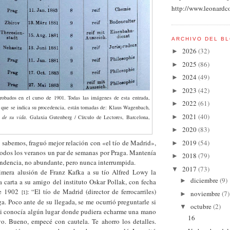
http://www.leonardc
ARCHIVO DEL B
2026
(32)
►
2025
(86)
►
2024
(49)
►
2023
(42)
►
probados en el curso de 1901. Todas las imágenes de esta entrada,
2022
(61)
►
s que se indica su procedencia, están tomadas de: Klaus Wagenbach,
2021
(40)
►
 de su vida
. Galaxia Gutenberg / Círculo de Lectores, Barcelona,
2020
(83)
►
os, fraguó mejor relación con «el tío de Madrid»,
2019
(54)
►
todos los veranos un par de semanas por Praga. Mantenía
2018
(79)
►
ondencia, no abundante, pero nunca interrumpida.
2017
(73)
▼
sión de Franz Kafka a su tío Alfred Lowy la
diciembre
(9)
►
 carta a su amigo del instituto Oskar Pollak, con fecha
de 1902
: “El tío de Madrid (director de ferrocarriles)
noviembre
(7)
[1]
►
ga. Poco ante de su llegada, se me ocurrió preguntarle si
octubre
(2)
▼
si conocía algún lugar donde pudiera echarme una mano
16
. Bueno, empecé con cautela. Te ahorro los detalles.