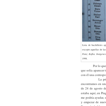
Lista de bachilleres a
excepto aquellas de la
Franz Kafka. Imágenes
1998.
Por lo que sabem
que solía aparecer 
con él una corresp
La primera alu
encontramos en una
de 24 de agosto 
estaba aquí, en Pra
me podría ayudar, 
y empezar de nuevo