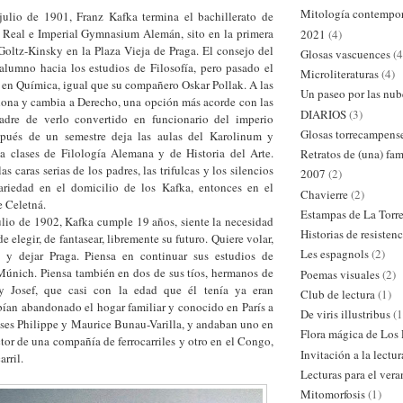
Mitología contempo
julio de 1901, Franz Kafka termina el bachillerato de
Real e Imperial Gymnasium Alemán, sito en la primera
2021
(4)
Goltz-Kinsky en la Plaza Vieja de Praga. El consejo del
Glosas vascuences
(4
 alumno hacia los estudios de Filosofía, pero pasado el
Microliteraturas
(4)
 en Química, igual que su compañero Oskar Pollak. A las
Un paseo por las nub
ona y cambia a Derecho, una opción más acorde con las
DIARIOS
(3)
padre de verlo convertido en funcionario del imperio
Glosas torrecampens
spués de un semestre deja las aulas del Karolinum y
 a clases de Filología Alemana y de Historia del Arte.
Retratos de (una) fam
 caras serias de los padres, las trifulcas y los silencios
2007
(2)
ariedad en el domicilio de los Kafka, entonces en el
Chavierre
(2)
e Celetná.
Estampas de La Torr
 1902, Kafka cumple 19 años, siente la necesidad
Historias de resistenc
 elegir, de fantasear, libremente su futuro. Quiere volar,
Les espagnols
(2)
 y dejar Praga. Piensa en continuar sus estudios de
 Múnich. Piensa también en dos de sus tíos, hermanos de
Poemas visuales
(2)
y Josef, que casi con la edad que él tenía ya eran
Club de lectura
(1)
bían abandonado el hogar familiar y conocido en París a
De viris illustribus
(1
eses Philippe y Maurice Bunau-Varilla, y andaban uno en
Flora mágica de Los
or de una compañía de ferrocarriles y otro en el Congo,
Invitación a la lectur
arril.
Lecturas para el ver
Mitomorfosis
(1)