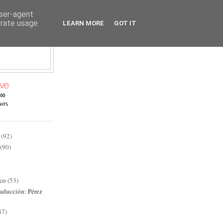
user-agent
erate usage
LEARN MORE
GOT IT
AD
(92)
(90)
ico
(53)
raducción: Pérez
47)