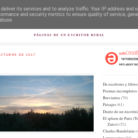
deliver its services and to analyze traffic. Your IP address and 
formance and security metrics to ensure quality of service, gen
abuse.
L PISAPAPELES DE KARLSB
PÁGINAS DE UN ESCRITOR RURAL
OCTUBRE DE 2017
De escritores y libros
Poemas incompletos
Breviarius
(70)
Paisajes
(61)
Diario de un nicotín
El spleen de París (T
Zarco)
(52)
Charles Baudelaire
(
Lengua viva
(44)