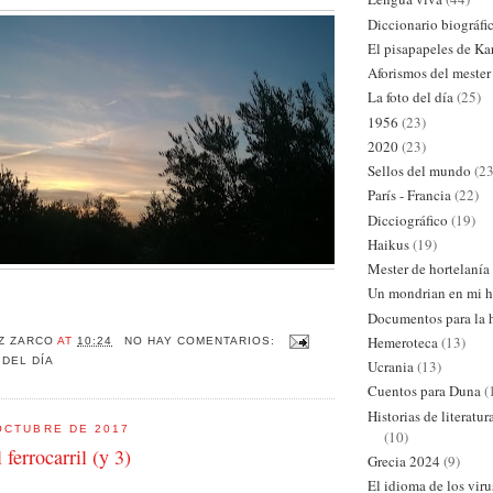
Diccionario biográfi
El pisapapeles de Ka
Aforismos del mester
La foto del día
(25)
1956
(23)
2020
(23)
Sellos del mundo
(23
París - Francia
(22)
Dicciográfico
(19)
Haikus
(19)
Mester de hortelanía
Un mondrian en mi h
Documentos para la h
Hemeroteca
(13)
Z ZARCO
AT
10:24
NO HAY COMENTARIOS:
 DEL DÍA
Ucrania
(13)
Cuentos para Duna
(
Historias de literatu
OCTUBRE DE 2017
(10)
ferrocarril (y 3)
Grecia 2024
(9)
El idioma de los viru