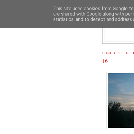
This site uses cookies from Google to 
are shared with Google along with per
statistics, and to detect and address 
E
LUNES, 23 DE 
16