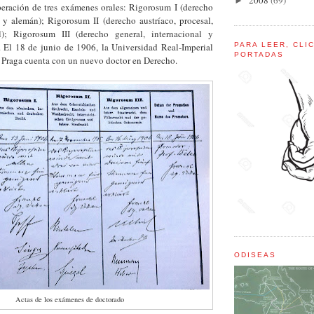
2008
(69)
►
eración de tres exámenes orales: Rigorosum I (derecho
y alemán); Rigorosum II (derecho austríaco, procesal,
); Rigorosum III (derecho general, internacional y
. El 18 de junio de 1906, la Universidad Real-Imperial
PARA LEER, CLI
PORTADAS
 Praga cuenta con un nuevo doctor en Derecho.
ODISEAS
Actas de los exámenes de doctorado