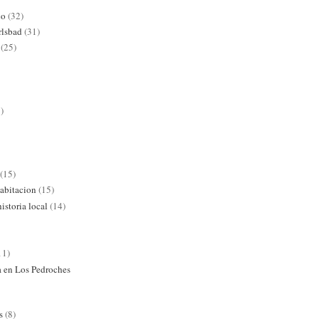
co
(32)
rlsbad
(31)
(25)
)
(15)
abitacion
(15)
istoria local
(14)
11)
ra en Los Pedroches
s
(8)