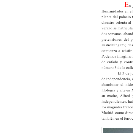
E
n 
Humanidades en el 
planta del palacio 
claustro orienta al
verano se matricula
dos semanas, aband
pretensiones del 
austrohúngaro; de
comienza a asistir
Podemos imaginar las
de enfado y contr
número 3 de la call
El 3 de julio de
de independencia, de
abandonar el nido
filología y arte en
su madre, Alfred 
independientes, ha
los magnates franc
Madrid, como direct
también en el ferroc