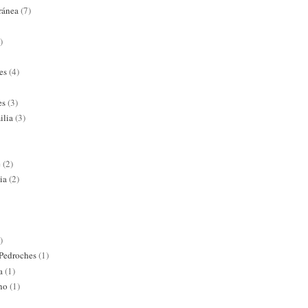
ránea
(7)
)
es
(4)
es
(3)
ilia
(3)
e
(2)
ia
(2)
)
 Pedroches
(1)
a
(1)
ano
(1)