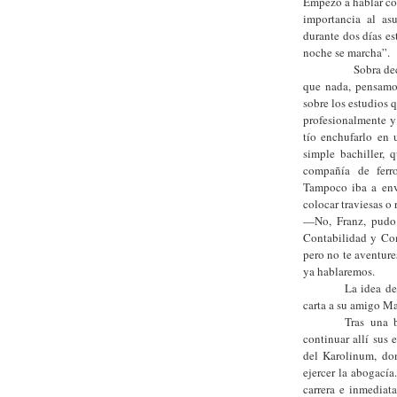
Empezó a hablar co
importancia al as
durante dos días es
noche se marcha”.
Sobra decir que 
que nada, pensamos
sobre los estudios q
profesionalmente y 
tío enchufarlo en
simple bachiller, 
compañía de ferr
Tampoco iba a env
colocar traviesas o 
—No, Franz, pudo d
Contabilidad y Com
pero no te aventure
ya hablaremos.
La idea de
carta a su amigo M
Tras una 
continuar allí sus 
del Karolinum, do
ejercer la abogací
carrera e inmediat