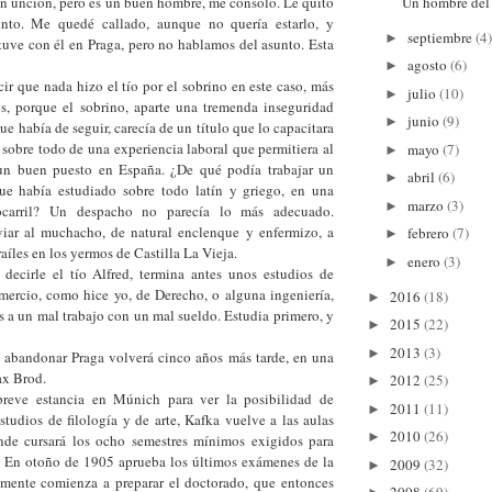
n unción, pero es un buen hombre, me consoló. Le quitó
Un hombre del f
unto. Me quedé callado, aunque no quería estarlo, y
septiembre
(4)
►
tuve con él en Praga, pero no hablamos del asunto. Esta
agosto
(6)
►
nada hizo el tío por el sobrino en este caso, más
julio
(10)
►
, porque el sobrino, aparte una tremenda inseguridad
junio
(9)
►
ue había de seguir, carecía de un título que lo capacitara
sobre todo de una experiencia laboral que permitiera al
mayo
(7)
►
 un buen puesto en España. ¿De qué podía trabajar un
abril
(6)
►
que había estudiado sobre todo latín y griego, en una
marzo
(3)
►
ocarril? Un despacho no parecía lo más adecuado.
iar al muchacho, de natural enclenque y enfermizo, a
febrero
(7)
►
raíles en los yermos de Castilla La Vieja.
enero
(3)
►
ecirle el tío Alfred, termina antes unos estudios de
ercio, como hice yo, de Derecho, o alguna ingeniería,
2016
(18)
►
s a un mal trabajo con un mal sueldo. Estudia primero, y
2015
(22)
►
2013
(3)
►
 abandonar Praga volverá cinco años más tarde, en una
ax Brod.
2012
(25)
►
breve estancia en Múnich para ver la posibilidad de
2011
(11)
►
estudios de filología y de arte, Kafka vuelve a las aulas
2010
(26)
►
nde cursará los ocho semestres mínimos exigidos para
a. En otoño de 1905 aprueba los últimos exámenes de la
2009
(32)
►
amente comienza a preparar el doctorado, que entonces