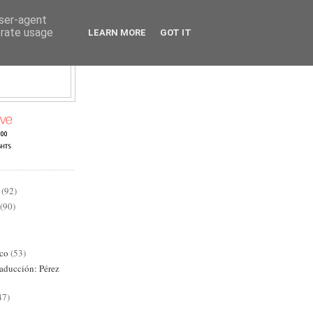
user-agent
erate usage
LEARN MORE
GOT IT
AD
(92)
(90)
ico
(53)
raducción: Pérez
47)