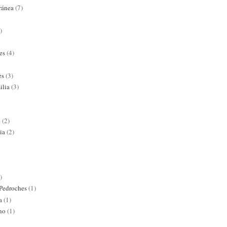
ránea
(7)
)
es
(4)
es
(3)
ilia
(3)
e
(2)
ia
(2)
)
 Pedroches
(1)
a
(1)
ano
(1)