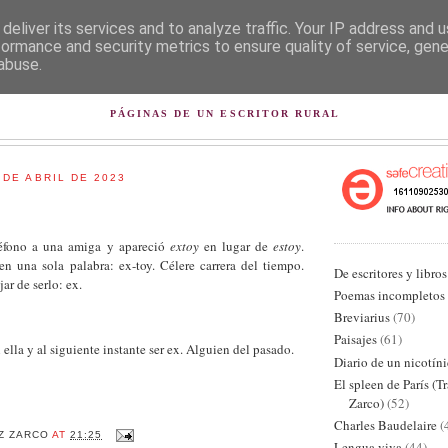
deliver its services and to analyze traffic. Your IP address and 
formance and security metrics to ensure quality of service, gen
abuse.
L PISAPAPELES DE KARLSB
PÁGINAS DE UN ESCRITOR RURAL
 DE ABRIL DE 2023
eléfono a una amiga y apareció
extoy
en lugar de
estoy
.
en una sola palabra: ex-toy. Célere carrera del tiempo.
De escritores y libros
ar de serlo: ex.
Poemas incompletos
Breviarius
(70)
Paisajes
(61)
n ella y al siguiente instante ser ex. Alguien del pasado.
Diario de un nicotín
El spleen de París (T
Zarco)
(52)
Charles Baudelaire
(
Z ZARCO
AT
21:25
Lengua viva
(44)