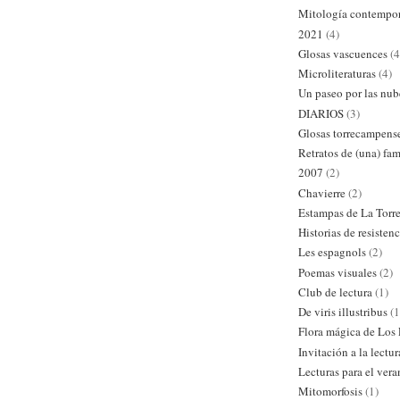
Mitología contempo
2021
(4)
Glosas vascuences
(4
Microliteraturas
(4)
Un paseo por las nub
DIARIOS
(3)
Glosas torrecampens
Retratos de (una) fam
2007
(2)
Chavierre
(2)
Estampas de La Torr
Historias de resistenc
Les espagnols
(2)
Poemas visuales
(2)
Club de lectura
(1)
De viris illustribus
(1
Flora mágica de Los
Invitación a la lectur
Lecturas para el ver
Mitomorfosis
(1)