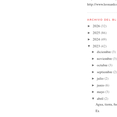
http://www.leonardc
ARCHIVO DEL B
2026
(32)
►
2025
(86)
►
2024
(49)
►
2023
(42)
▼
diciembre
(3)
►
noviembre
(3)
►
octubre
(3)
►
septiembre
(2)
►
julio
(2)
►
junio
(6)
►
mayo
(3)
►
abril
(2)
▼
Agua, tierra, fu
Ex