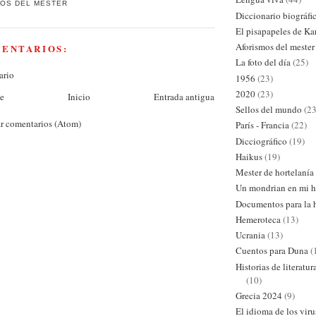
OS DEL MESTER
Diccionario biográfi
El pisapapeles de Ka
Aforismos del mester
MENTARIOS:
La foto del día
(25)
ario
1956
(23)
2020
(23)
te
Inicio
Entrada antigua
Sellos del mundo
(23
r comentarios (Atom)
París - Francia
(22)
Dicciográfico
(19)
Haikus
(19)
Mester de hortelanía
Un mondrian en mi h
Documentos para la h
Hemeroteca
(13)
Ucrania
(13)
Cuentos para Duna
(
Historias de literatu
(10)
Grecia 2024
(9)
El idioma de los viru