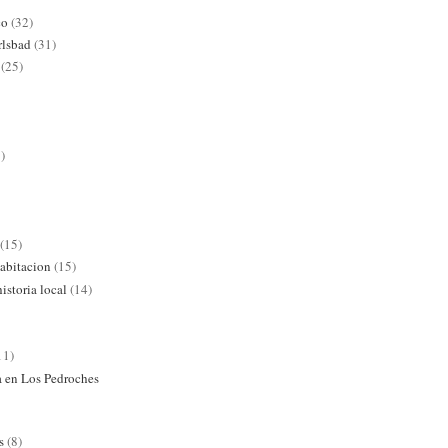
co
(32)
rlsbad
(31)
(25)
)
(15)
abitacion
(15)
istoria local
(14)
11)
ra en Los Pedroches
s
(8)