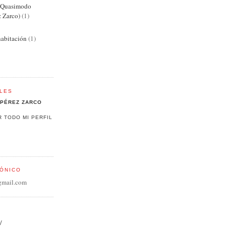
e Quasimodo
z Zarco)
(1)
abitación
(1)
LES
PÉREZ ZARCO
R TODO MI PERFIL
ÓNICO
gmail.com
/