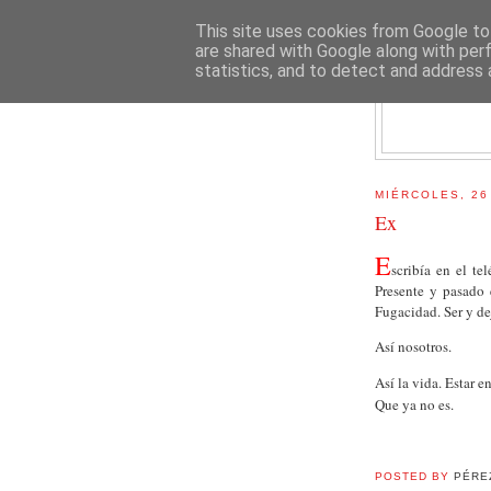
This site uses cookies from Google to 
are shared with Google along with per
statistics, and to detect and address 
E
MIÉRCOLES, 26
Ex
E
scribía en el t
Presente y pasado 
Fugacidad. Ser y dej
Así nosotros.
Así la vida. Estar e
Que ya no es.
POSTED BY
PÉRE