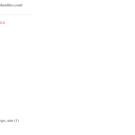
ohenfiles.com/
LOG
ego, aire (1)