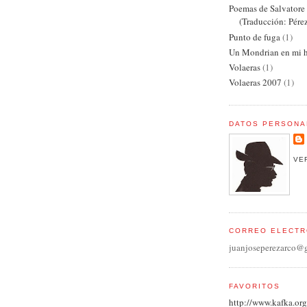
Poemas de Salvator
(Traducción: Pére
Punto de fuga
(1)
Un Mondrian en mi h
Volaeras
(1)
Volaeras 2007
(1)
DATOS PERSONA
VE
CORREO ELECTR
juanjoseperezarco@
FAVORITOS
http://www.kafka.org