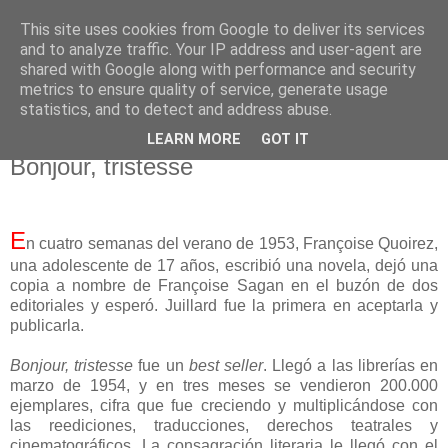
This site uses cookies from Google to deliver its services
El pisapapeles de Karlsbad
and to analyze traffic. Your IP address and user-agent are
shared with Google along with performance and security
metrics to ensure quality of service, generate usage
Páginas de un escritor rural
statistics, and to detect and address abuse.
LEARN MORE
GOT IT
miércoles, 3 de diciembre de 2025
Bonjour, tristesse
E
n cuatro semanas del verano de 1953, Françoise Quoirez,
una adolescente de 17 años, escribió una novela, dejó una
copia a nombre de Françoise Sagan en el buzón de dos
editoriales y esperó. Juillard fue la primera en aceptarla y
publicarla.
Bonjour, tristesse
fue un
best seller
. Llegó a las librerías en
marzo de 1954, y en tres meses se vendieron 200.000
ejemplares, cifra que fue creciendo y multiplicándose con
las reediciones, traducciones, derechos teatrales y
cinematográficos. La consagración literaria le llegó con el