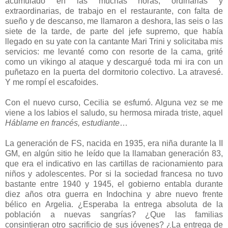
acumulado en las muchas horas, ordinarias y
extraordinarias, de trabajo en el restaurante, con falta de
sueño y de descanso, me llamaron a deshora, las seis o las
siete de la tarde, de parte del jefe supremo, que había
llegado en su yate con la cantante Mari Trini y solicitaba mis
servicios: me levanté como con resorte de la cama, grité
como un vikingo al ataque y descargué toda mi ira con un
puñetazo en la puerta del dormitorio colectivo. La atravesé.
Y me rompí el escafoides.
Con el nuevo curso, Cecilia se esfumó. Alguna vez se me
viene a los labios el saludo, su hermosa mirada triste, aquel
Háblame en francés, estudiante
…
La generación de FS, nacida en 1935, era niña durante la II
GM, en algún sitio he leído que la llamaban generación 83,
que era el indicativo en las cartillas de racionamiento para
niños y adolescentes. Por si la sociedad francesa no tuvo
bastante entre 1940 y 1945, el gobierno entabla durante
diez años otra guerra en Indochina y abre nuevo frente
bélico en Argelia. ¿Esperaba la entrega absoluta de la
población a nuevas sangrías? ¿Que las familias
consintieran otro sacrificio de sus jóvenes? ¿La entrega de