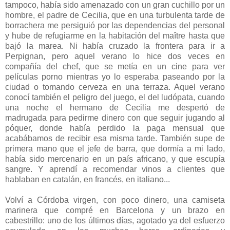
tampoco, había sido amenazado con un gran cuchillo por un
hombre, el padre de Cecilia, que en una turbulenta tarde de
borrachera me persiguió por las dependencias del personal
y hube de refugiarme en la habitación del maître hasta que
bajó la marea. Ni había cruzado la frontera para ir a
Perpignan, pero aquel verano lo hice dos veces en
compañía del chef, que se metía en un cine para ver
películas porno mientras yo lo esperaba paseando por la
ciudad o tomando cerveza en una terraza. Aquel verano
conocí también el peligro del juego, el del ludópata, cuando
una noche el hermano de Cecilia me despertó de
madrugada para pedirme dinero con que seguir jugando al
póquer, donde había perdido la paga mensual que
acabábamos de recibir esa misma tarde. También supe de
primera mano que el jefe de barra, que dormía a mi lado,
había sido mercenario en un país africano, y que escupía
sangre. Y aprendí a recomendar vinos a clientes que
hablaban en catalán, en francés, en italiano...
Volví a Córdoba virgen, con poco dinero, una camiseta
marinera que compré en Barcelona y un brazo en
cabestrillo: uno de los últimos días, agotado ya del esfuerzo