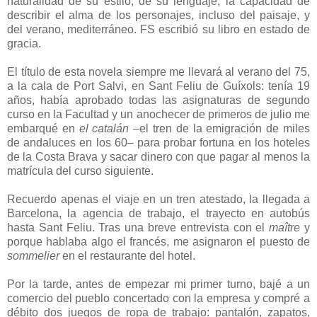
naturalidad de su estilo, de su lenguaje, la capacidad de
describir el alma de los personajes, incluso del paisaje, y
del verano, mediterráneo. FS escribió su libro en estado de
gracia.
El título de esta novela siempre me llevará al verano del 75,
a la cala de Port Salvi, en Sant Feliu de Guíxols: tenía 19
años, había aprobado todas las asignaturas de segundo
curso en la Facultad y un anochecer de primeros de julio me
embarqué en
el catalán
–el tren de la emigración de miles
de andaluces en los 60– para probar fortuna en los hoteles
de la Costa Brava y sacar dinero con que pagar al menos la
matrícula del curso siguiente.
Recuerdo apenas el viaje en un tren atestado, la llegada a
Barcelona, la agencia de trabajo, el trayecto en autobús
hasta Sant Feliu. Tras una breve entrevista con el
maître
y
porque hablaba algo el francés, me asignaron el puesto de
sommelier
en el restaurante del hotel.
Por la tarde, antes de empezar mi primer turno, bajé a un
comercio del pueblo concertado con la empresa y compré a
débito dos juegos de ropa de trabajo: pantalón, zapatos,