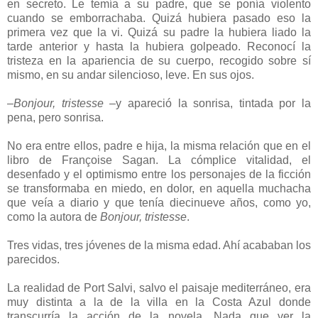
en secreto. Le temía a su padre, que se ponía violento
cuando se emborrachaba. Quizá hubiera pasado eso la
primera vez que la vi. Quizá su padre la hubiera liado la
tarde anterior y hasta la hubiera golpeado. Reconocí la
tristeza en la apariencia de su cuerpo, recogido sobre sí
mismo, en su andar silencioso, leve. En sus ojos.
–
Bonjour, tristesse
–y apareció la sonrisa, tintada por la
pena, pero sonrisa.
No era entre ellos, padre e hija, la misma relación que en el
libro de Françoise Sagan. La cómplice vitalidad, el
desenfado y el optimismo entre los personajes de la ficción
se transformaba en miedo, en dolor, en aquella muchacha
que veía a diario y que tenía diecinueve años, como yo,
como la autora de
Bonjour, tristesse
.
Tres vidas, tres jóvenes de la misma edad. Ahí acababan los
parecidos.
La realidad de Port Salvi, salvo el paisaje mediterráneo, era
muy distinta a la de la villa en la Costa Azul donde
transcurría la acción de la novela. Nada que ver la