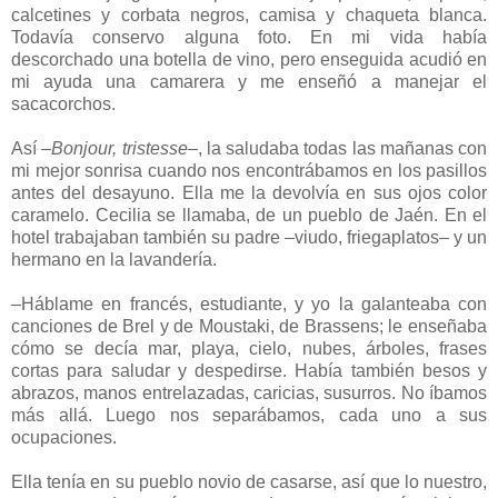
calcetines y corbata negros, camisa y chaqueta blanca.
Todavía conservo alguna foto. En mi vida había
descorchado una botella de vino, pero enseguida acudió en
mi ayuda una camarera y me enseñó a manejar el
sacacorchos.
Así –
Bonjour, tristesse
–, la saludaba todas las mañanas con
mi mejor sonrisa cuando nos encontrábamos en los pasillos
antes del desayuno. Ella me la devolvía en sus ojos color
caramelo. Cecilia se llamaba, de un pueblo de Jaén. En el
hotel trabajaban también su padre –viudo, friegaplatos– y un
hermano en la lavandería.
–Háblame en francés, estudiante, y yo la galanteaba con
canciones de Brel y de Moustaki, de Brassens; le enseñaba
cómo se decía mar, playa, cielo, nubes, árboles, frases
cortas para saludar y despedirse. Había también besos y
abrazos, manos entrelazadas, caricias, susurros. No íbamos
más allá. Luego nos separábamos, cada uno a sus
ocupaciones.
Ella tenía en su pueblo novio de casarse, así que lo nuestro,