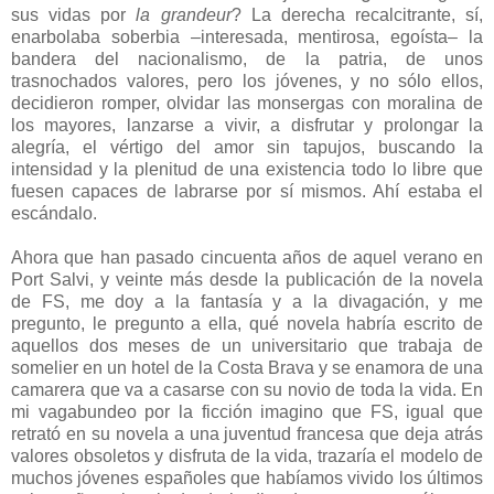
sus vidas por
la grandeur
? La derecha recalcitrante, sí,
enarbolaba soberbia –interesada, mentirosa, egoísta– la
bandera del nacionalismo, de la patria, de unos
trasnochados valores, pero los jóvenes, y no sólo ellos,
decidieron romper, olvidar las monsergas con moralina de
los mayores, lanzarse a vivir, a disfrutar y prolongar la
alegría, el vértigo del amor sin tapujos, buscando la
intensidad y la plenitud de una existencia todo lo libre que
fuesen capaces de labrarse por sí mismos. Ahí estaba el
escándalo.
Ahora que han pasado cincuenta años de aquel verano en
Port Salvi, y veinte más desde la publicación de la novela
de FS, me doy a la fantasía y a la divagación, y me
pregunto, le pregunto a ella, qué novela habría escrito de
aquellos dos meses de un universitario que trabaja de
somelier en un hotel de la Costa Brava y se enamora de una
camarera que va a casarse con su novio de toda la vida. En
mi vagabundeo por la ficción imagino que FS, igual que
retrató en su novela a una juventud francesa que deja atrás
valores obsoletos y disfruta de la vida, trazaría el modelo de
muchos jóvenes españoles que habíamos vivido los últimos