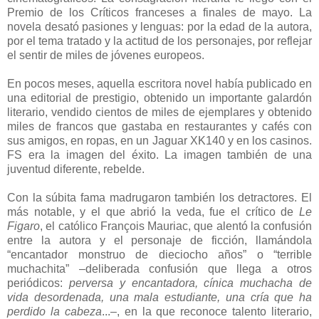
Premio de los Críticos franceses a finales de mayo. La
novela desató pasiones y lenguas: por la edad de la autora,
por el tema tratado y la actitud de los personajes, por reflejar
el sentir de miles de jóvenes europeos.
En pocos meses, aquella escritora novel había publicado en
una editorial de prestigio, obtenido un importante galardón
literario, vendido cientos de miles de ejemplares y obtenido
miles de francos que gastaba en restaurantes y cafés con
sus amigos, en ropas, en un Jaguar XK140 y en los casinos.
FS era la imagen del éxito. La imagen también de una
juventud diferente, rebelde.
Con la súbita fama madrugaron también los detractores. El
más notable, y el que abrió la veda, fue el crítico de
Le
Figaro
, el católico François Mauriac, que alentó la confusión
entre la autora y el personaje de ficción, llamándola
“encantador monstruo de dieciocho años” o “terrible
muchachita” –deliberada confusión que llega a otros
periódicos:
perversa y encantadora, cínica muchacha de
vida desordenada, una mala estudiante, una cría que ha
perdido la cabeza
...–, en la que reconoce talento literario,