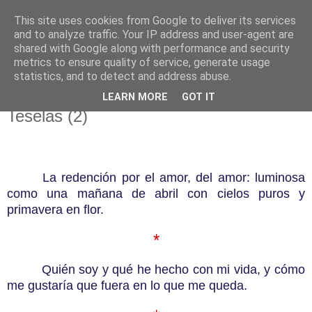
This site uses cookies from Google to deliver its services
El pisapapeles de Karlsbad
and to analyze traffic. Your IP address and user-agent are
shared with Google along with performance and security
metrics to ensure quality of service, generate usage
Páginas de un escritor rural
statistics, and to detect and address abuse.
LEARN MORE
GOT IT
martes, 17 de febrero de 2015
Teselas (2)
La redención por el amor, del amor: luminosa
como una mañana de abril con cielos puros y
primavera en flor.
*
Quién soy y qué he hecho con mi vida, y cómo
me gustaría que fuera en lo que me queda.