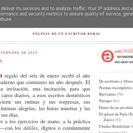
deliver its services and to analyze traffic. Your IP address and 
formance and security metrics to ensure quality of service, gen
abuse.
L PISAPAPELES DE KARLSB
PÁGINAS DE UN ESCRITOR RURAL
 FEBRERO DE 2015
α
o
regalo del seis de enero recibí el año
De escritores y libros
uaderno que comienzo un año después. El
Poemas incompletos
a invitación, una incitación, para que
Breviarius
(70)
 caros diarios, a esos escritos domésticos
ierte sus rutinas y sus sorpresas, sus
Paisajes
(61)
íntimas alegrías, las horas muertas y las
Diario de un nicotín
 sus días.
El spleen de París (T
Zarco)
(52)
s ejercicios de mano, a la práctica
Charles Baudelaire
(
a —con los
dátiles
, dígitos o comúnmente
Lengua viva
(44)