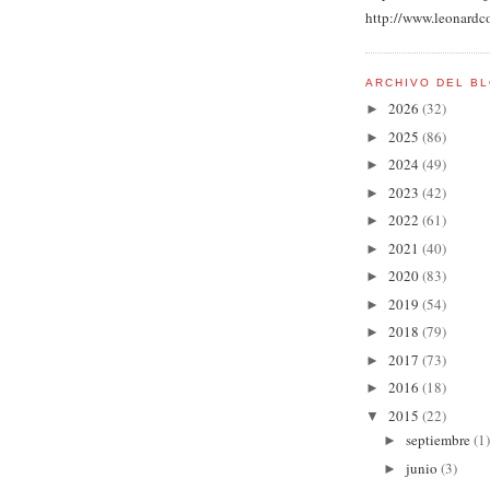
http://www.leonardc
ARCHIVO DEL B
2026
(32)
►
2025
(86)
►
2024
(49)
►
2023
(42)
►
2022
(61)
►
2021
(40)
►
2020
(83)
►
2019
(54)
►
2018
(79)
►
2017
(73)
►
2016
(18)
►
2015
(22)
▼
septiembre
(1)
►
junio
(3)
►