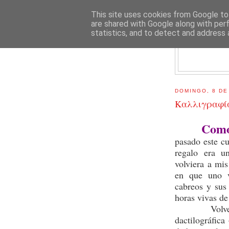
This site uses cookies from Google to 
are shared with Google along with per
statistics, and to detect and address 
E
DOMINGO, 8 DE
Kαλλιγραφί
Com
pasado este c
regalo era un
volviera a mis
en que uno v
cabreos y sus 
horas vivas de
Volver a lo
dactilográfic