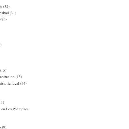
co
(32)
rlsbad
(31)
(25)
)
(15)
abitacion
(15)
istoria local
(14)
11)
ra en Los Pedroches
s
(8)