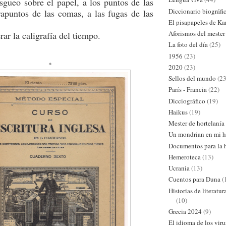
sgueo sobre el papel, a los puntos de las
Diccionario biográfi
rapuntos de las comas, a las fugas de las
El pisapapeles de Ka
Aforismos del mester
 caligrafía del tiempo.
La foto del día
(25)
1956
(23)
*
2020
(23)
Sellos del mundo
(23
París - Francia
(22)
Dicciográfico
(19)
Haikus
(19)
Mester de hortelanía
Un mondrian en mi h
Documentos para la h
Hemeroteca
(13)
Ucrania
(13)
Cuentos para Duna
(
Historias de literatu
(10)
Grecia 2024
(9)
El idioma de los viru