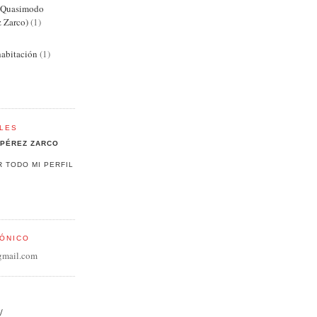
e Quasimodo
z Zarco)
(1)
abitación
(1)
LES
PÉREZ ZARCO
R TODO MI PERFIL
ÓNICO
gmail.com
/