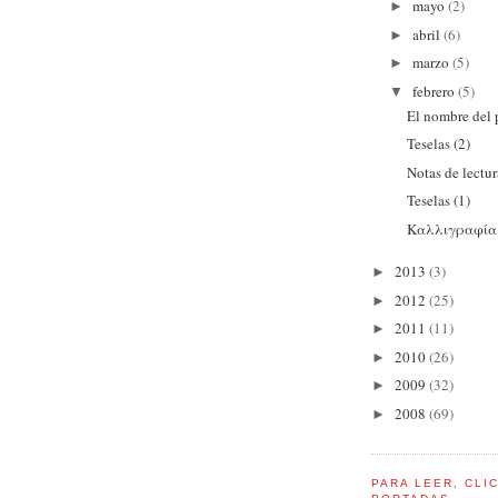
mayo
(2)
►
abril
(6)
►
marzo
(5)
►
febrero
(5)
▼
El nombre del 
Teselas (2)
Notas de lectu
Teselas (1)
Kαλλιγραφία
2013
(3)
►
2012
(25)
►
2011
(11)
►
2010
(26)
►
2009
(32)
►
2008
(69)
►
PARA LEER, CLI