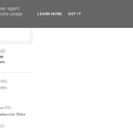
user-agent
erate usage
LEARN MORE
GOT IT
AD
(92)
(90)
ico
(53)
raducción: Pérez
47)