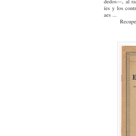
dedos—, al ra
íes y los cont
aes ...
Recuperar la