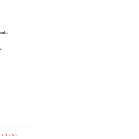
padre
ra
C EN LAS