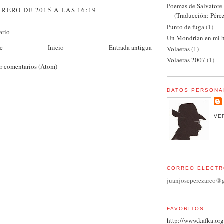
Poemas de Salvator
BRERO DE 2015 A LAS 16:19
(Traducción: Pére
Punto de fuga
(1)
ario
Un Mondrian en mi h
te
Inicio
Entrada antigua
Volaeras
(1)
Volaeras 2007
(1)
r comentarios (Atom)
DATOS PERSONA
VE
CORREO ELECTR
juanjoseperezarco@
FAVORITOS
http://www.kafka.org