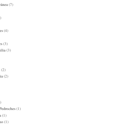
ránea
(7)
)
es
(4)
es
(3)
ilia
(3)
e
(2)
ia
(2)
)
 Pedroches
(1)
a
(1)
ano
(1)