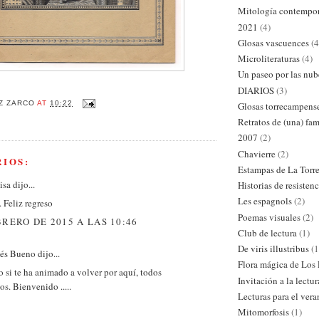
Mitología contempo
2021
(4)
Glosas vascuences
(4
Microliteraturas
(4)
Un paseo por las nub
DIARIOS
(3)
Z ZARCO
AT
10:22
Glosas torrecampens
Retratos de (una) fam
2007
(2)
Chavierre
(2)
IOS:
Estampas de La Torr
isa
dijo...
Historias de resistenc
Les espagnols
(2)
. Feliz regreso
Poemas visuales
(2)
BRERO DE 2015 A LAS 10:46
Club de lectura
(1)
De viris illustribus
(1
és Bueno dijo...
Flora mágica de Los
 si te ha animado a volver por aquí, todos
Invitación a la lectur
os. Bienvenido .....
Lecturas para el ver
Mitomorfosis
(1)