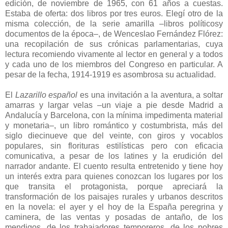
edición, de noviembre de 1965, con 61 años a cuestas.
Estaba de oferta: dos libros por tres euros. Elegí otro de la
misma colección, de la serie amarilla –libros políticosy
documentos de la época–, de Wenceslao Fernández Flórez:
una recopilación de sus crónicas parlamentarias, cuya
lectura recomiendo vivamente al lector en general y a todos
y cada uno de los miembros del Congreso en particular. A
pesar de la fecha, 1914-1919 es asombrosa su actualidad.
El
Lazarillo español
es una invitación a la aventura, a soltar
amarras y largar velas –un viaje a pie desde Madrid a
Andalucía y Barcelona, con la mínima impedimenta material
y monetaria–, un libro romántico y costumbrista, más del
siglo diecinueve que del veinte, con giros y vocablos
populares, sin florituras estilísticas pero con eficacia
comunicativa, a pesar de los latines y la erudición del
narrador andante. El cuento resulta entretenido y tiene hoy
un interés extra para quienes conozcan los lugares por los
que transita el protagonista, porque apreciará la
transformación de los paisajes rurales y urbanos descritos
en la novela: el ayer y el hoy de la España peregrina y
caminera, de las ventas y posadas de antaño, de los
mendigos, de los trabajadores temporeros, de los pobres