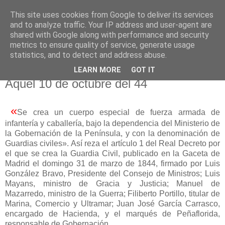
This site uses cookies from Google to deliver its services
El pisapapeles de Karlsbad
and to analyze traffic. Your IP address and user-agent are
shared with Google along with performance and security
metrics to ensure quality of service, generate usage
Páginas de un escritor rural
statistics, and to detect and address abuse.
LEARN MORE
GOT IT
miércoles, 4 de marzo de 2026
Aquel 10 de octubre del 44
«
Se crea un cuerpo especial de fuerza armada de
infantería y caballería, bajo la dependencia del Ministerio de
la Gobernación de la Península, y con la denominación de
Guardias civiles». Así reza el artículo 1 del Real Decreto por
el que se crea la Guardia Civil, publicado en la Gaceta de
Madrid el domingo 31 de marzo de 1844, firmado por Luis
González Bravo, Presidente del Consejo de Ministros; Luis
Mayans, ministro de Gracia y Justicia; Manuel de
Mazarredo, ministro de la Guerra; Filiberto Portillo, titular de
Marina, Comercio y Ultramar; Juan José García Carrasco,
encargado de Hacienda, y el marqués de Peñaflorida,
responsable de Gobernación.