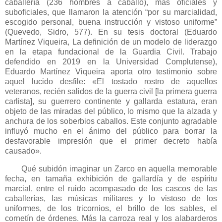
caballería (236 hombres a caballo), más oficiales y
suboficiales, que llamaron la atención “por su marcialidad,
escogido personal, buena instrucción y vistoso uniforme”
(Quevedo, Sidro, 577). En su tesis doctoral (Eduardo
Martínez Viqueira, La definición de un modelo de liderazgo
en la etapa fundacional de la Guardia Civil. Trabajo
defendido en 2019 en la Universidad Complutense),
Eduardo Martínez Viqueira aporta otro testimonio sobre
aquel lucido desfile: «El tostado rostro de aquellos
veteranos, recién salidos de la guerra civil [la primera guerra
carlista], su guerrero continente y gallarda estatura, eran
objeto de las miradas del público, lo mismo que la alzada y
anchura de los soberbios caballos. Este conjunto agradable
influyó mucho en el ánimo del público para borrar la
desfavorable impresión que el primer decreto había
causado».
Qué subidón imaginar un Zarco en aquella memorable
fecha, en tamaña exhibición de gallardía y de espíritu
marcial, entre el ruido acompasado de los cascos de las
caballerías, las músicas militares y lo vistoso de los
uniformes, de los tricornios, el brillo de los sables, el
cornetín de órdenes. Más la carroza real y los alabarderos