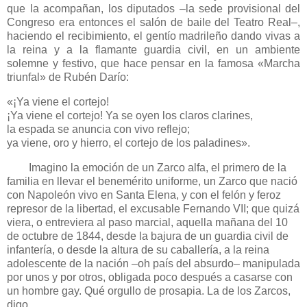
que la acompañan, los diputados –la sede provisional del
Congreso era entonces el salón de baile del Teatro Real–,
haciendo el recibimiento, el gentío madrileño dando vivas a
la reina y a la flamante guardia civil, en un ambiente
solemne y festivo, que hace pensar en la famosa «Marcha
triunfal» de Rubén Darío:
«¡Ya viene el cortejo!
¡Ya viene el cortejo! Ya se oyen los claros clarines,
la espada se anuncia con vivo reflejo;
ya viene, oro y hierro, el cortejo de los paladines».
Imagino la emoción de un Zarco alfa, el primero de la
familia en llevar el benemérito uniforme, un Zarco que nació
con Napoleón vivo en Santa Elena, y con el felón y feroz
represor de la libertad, el excusable Fernando VII; que quizá
viera, o entreviera al paso marcial, aquella mañana del 10
de octubre de 1844, desde la bajura de un guardia civil de
infantería, o desde la altura de su caballería, a la reina
adolescente de la nación –oh país del absurdo– manipulada
por unos y por otros, obligada poco después a casarse con
un hombre gay. Qué orgullo de prosapia. La de los Zarcos,
digo.