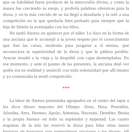
que su habilidad fuese producto de la intercesión divina, y como la
marea fue creciendo su enojo, y profería palabras ofensivas para la
diosa, y en lo más crecido de su ira llegó a desafiarla y la retó a una
competición en la que quedaría bien probado para siempre que la
hija de Idmón la aventajaba con los hilos.
No tardó Atenea en aparecer por el taller. Lo hizo en la forma de
una anciana que le aconsejó a la joven respeto por el conocimiento
que dan las canas, modestia para juzgarse a sí misma, que
reconociera la superioridad de la diosa y que le pidiera perdón.
Aracne insultó a la vieja y la despidió con cajas destempladas. En
ese momento, y ante el pasmo de las presentes, la anciana dejó ver
quién era en realidad y anunció con toda solemnidad que allí mismo
y ya comenzaba la textil competición.
***
La labor de Atenea presentaba agrupados en el centro del tapiz a
los doce dioses mayores del Olimpo -Zeus, Hera, Poseidón,
Afrodita, Ares, Hermes, Apolo, Artemisa, Necesito, Deméter, Bestia
y la propia Atenea- en todo su esplendor y majestad. Las cuatro
esquinas de la tela las reservó la diosa para hilar otras tantas
historias de humanos que pretendieron igualarse a los dioses: allí