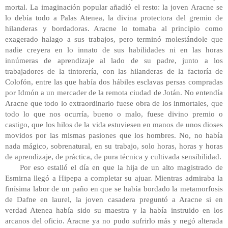
mortal. La imaginación popular añadió el resto: la joven Aracne se
lo debía todo a Palas Atenea, la divina protectora del gremio de
hilanderas y bordadoras. Aracne lo tomaba al principio como
exagerado halago a sus trabajos, pero terminó molestándole que
nadie creyera en lo innato de sus habilidades ni en las horas
innúmeras de aprendizaje al lado de su padre, junto a los
trabajadores de la tintorería, con las hilanderas de la factoría de
Colofón, entre las que había dos hábiles esclavas persas compradas
por Idmón a un mercader de la remota ciudad de Jotán. No entendía
Aracne que todo lo extraordinario fuese obra de los inmortales, que
todo lo que nos ocurría, bueno o malo, fuese divino premio o
castigo, que los hilos de la vida estuviesen en manos de unos dioses
movidos por las mismas pasiones que los hombres. No, no había
nada mágico, sobrenatural, en su trabajo, solo horas, horas y horas
de aprendizaje, de práctica, de pura técnica y cultivada sensibilidad.
Por eso estalló el día en que la hija de un alto magistrado de
Esmirna llegó a Hipepa a completar su ajuar. Mientras admiraba la
finísima labor de un paño en que se había bordado la metamorfosis
de Dafne en laurel, la joven casadera preguntó a Aracne si en
verdad Atenea había sido su maestra y la había instruido en los
arcanos del oficio. Aracne ya no pudo sufrirlo más y negó alterada