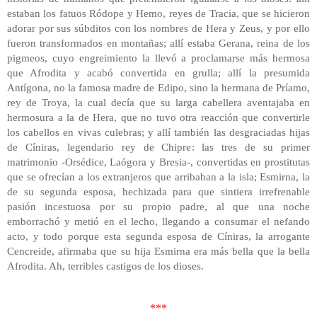
estaban los fatuos Ródope y Hemo, reyes de Tracia, que se hicieron
adorar por sus súbditos con los nombres de Hera y Zeus, y por ello
fueron transformados en montañas; allí estaba Gerana, reina de los
pigmeos, cuyo engreimiento la llevó a proclamarse más hermosa
que Afrodita y acabó convertida en grulla; allí la presumida
Antígona, no la famosa madre de Edipo, sino la hermana de Príamo,
rey de Troya, la cual decía que su larga cabellera aventajaba en
hermosura a la de Hera, que no tuvo otra reacción que convertirle
los cabellos en vivas culebras; y allí también las desgraciadas hijas
de Cíniras, legendario rey de Chipre: las tres de su primer
matrimonio -Orsédice, Laógora y Bresia-, convertidas en prostitutas
que se ofrecían a los extranjeros que arribaban a la isla; Esmirna, la
de su segunda esposa, hechizada para que sintiera irrefrenable
pasión incestuosa por su propio padre, al que una noche
emborrachó y metió en el lecho, llegando a consumar el nefando
acto, y todo porque esta segunda esposa de Cíniras, la arrogante
Cencreide, afirmaba que su hija Esmirna era más bella que la bella
Afrodita. Ah, terribles castigos de los dioses.
***