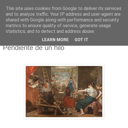
This site uses cookies from Google to deliver its services
El pisapapeles de Karlsbad
and to analyze traffic. Your IP address and user-agent are
shared with Google along with performance and security
metrics to ensure quality of service, generate usage
Páginas de un escritor rural
statistics, and to detect and address abuse.
LEARN MORE
GOT IT
martes, 8 de agosto de 2017
Pendiente de un hilo