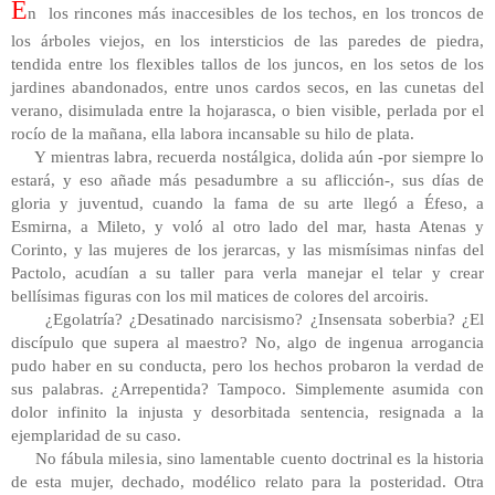
E
n los rincones más inaccesibles de los techos, en los troncos de
los árboles viejos, en los intersticios de las paredes de piedra,
tendida entre los flexibles tallos de los juncos, en los setos de los
jardines abandonados, entre unos cardos secos, en las cunetas del
verano, disimulada entre la hojarasca, o bien visible, perlada por el
rocío de la mañana, ella labora incansable su hilo de plata.
Y mientras labra, recuerda nostálgica, dolida aún -por siempre lo
estará, y eso añade más pesadumbre a su aflicción-, sus días de
gloria y juventud, cuando la fama de su arte llegó a Éfeso, a
Esmirna, a Mileto, y voló al otro lado del mar, hasta Atenas y
Corinto, y las mujeres de los jerarcas, y las mismísimas ninfas del
Pactolo, acudían a su taller para verla manejar el telar y crear
bellísimas figuras con los mil matices de colores del arcoiris.
¿Egolatría? ¿Desatinado narcisismo? ¿Insensata soberbia? ¿El
discípulo que supera al maestro? No, algo de ingenua arrogancia
pudo haber en su conducta, pero los hechos probaron la verdad de
sus palabras. ¿Arrepentida? Tampoco. Simplemente asumida con
dolor infinito la injusta y desorbitada sentencia, resignada a la
ejemplaridad de su caso.
No fábula milesia, sino lamentable cuento doctrinal es la historia
de esta mujer, dechado, modélico relato para la posteridad. Otra