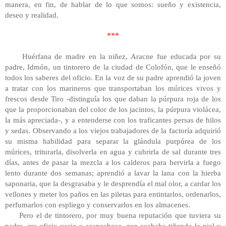
manera, en fin, de hablar de lo que somos: sueño y existencia,
deseo y realidad.
***
Huérfana de madre en la niñez, Aracne fue educada por su
padre, Idmón, un tintorero de la ciudad de Colofón, que le enseñó
todos los saberes del oficio. En la voz de su padre aprendió la joven
a tratar con los marineros que transportaban los múrices vivos y
frescos desde Tiro -distinguía los que daban la púrpura roja de los
que la proporcionaban del color de los jacintos, la púrpura violácea,
la más apreciada-, y a entenderse con los traficantes persas de hilos
y sedas. Observando a los viejos trabajadores de la factoría adquirió
su misma habilidad para separar la glándula purpúrea de los
múrices, triturarla, disolverla en agua y cubrirla de sal durante tres
días, antes de pasar la mezcla a los calderos para hervirla a fuego
lento durante dos semanas; aprendió a lavar la lana con la hierba
saponaria, que la desgrasaba y le desprendía el mal olor, a cardar los
vellones y meter los paños en las piletas para entintarlos, ordenarlos,
perfumarlos con espliego y conservarlos en los almacenes.
Pero el de tintorero, por muy buena reputación que tuviera su
padre, era oficio sucio y sospechoso, que acababa tiñendo la piel y