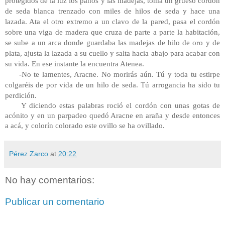
protegidos de la luz los paños y las madejas, toma un grueso cordón
de seda blanca trenzado con miles de hilos de seda y hace una
lazada. Ata el otro extremo a un clavo de la pared, pasa el cordón
sobre una viga de madera que cruza de parte a parte la habitación,
se sube a un arca donde guardaba las madejas de hilo de oro y de
plata, ajusta la lazada a su cuello y salta hacia abajo para acabar con
su vida. En ese instante la encuentra Atenea.
-No te lamentes, Aracne. No morirás aún. Tú y toda tu estirpe
colgaréis de por vida de un hilo de seda. Tú arrogancia ha sido tu
perdición.
Y diciendo estas palabras roció el cordón con unas gotas de
acónito y en un parpadeo quedó Aracne en araña y desde entonces
a acá, y colorín colorado este ovillo se ha ovillado.
Pérez Zarco
at
20:22
No hay comentarios:
Publicar un comentario