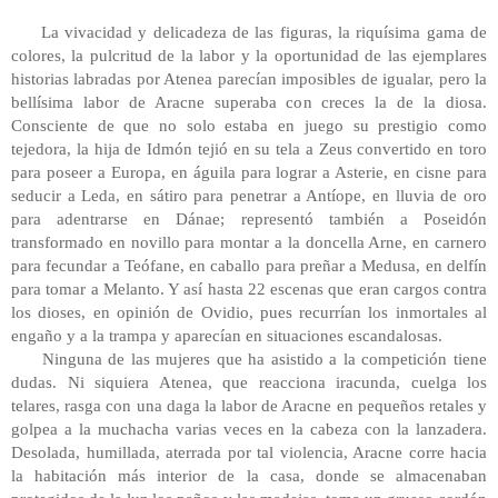
La vivacidad y delicadeza de las figuras, la riquísima gama de
colores, la pulcritud de la labor y la oportunidad de las ejemplares
historias labradas por Atenea parecían imposibles de igualar, pero la
bellísima labor de Aracne superaba con creces la de la diosa.
Consciente de que no solo estaba en juego su prestigio como
tejedora, la hija de Idmón tejió en su tela a Zeus convertido en toro
para poseer a Europa, en águila para lograr a Asterie, en cisne para
seducir a Leda, en sátiro para penetrar a Antíope, en lluvia de oro
para adentrarse en Dánae; representó también a Poseidón
transformado en novillo para montar a la doncella Arne, en carnero
para fecundar a Teófane, en caballo para preñar a Medusa, en delfín
para tomar a Melanto. Y así hasta 22 escenas que eran cargos contra
los dioses, en opinión de Ovidio, pues recurrían los inmortales al
engaño y a la trampa y aparecían en situaciones escandalosas.
Ninguna de las mujeres que ha asistido a la competición tiene
dudas. Ni siquiera Atenea, que reacciona iracunda, cuelga los
telares, rasga con una daga la labor de Aracne en pequeños retales y
golpea a la muchacha varias veces en la cabeza con la lanzadera.
Desolada, humillada, aterrada por tal violencia, Aracne corre hacia
la habitación más interior de la casa, donde se almacenaban