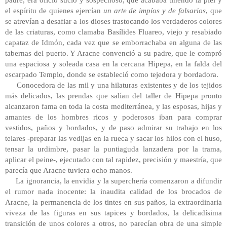
el espíritu de quienes ejercían
un arte de impíos y de falsarios
, que
se atrevían a desafiar a los dioses trastocando los verdaderos colores
de las criaturas, como clamaba Basílides Fluareo, viejo y resabiado
capataz de Idmón, cada vez que se emborrachaba en alguna de las
tabernas del puerto. Y Aracne convenció a su padre, que le compró
una espaciosa y soleada casa en la cercana Hipepa, en la falda del
escarpado Templo, donde se estableció como tejedora y bordadora.
Conocedora de las mil y una hilaturas existentes y de los tejidos
más delicados, las prendas que salían del taller de Hipepa pronto
alcanzaron fama en toda la costa mediterránea, y las esposas, hijas y
amantes de los hombres ricos y poderosos iban para comprar
vestidos, paños y bordados, y de paso admirar su trabajo en los
telares -preparar las vedijas en la rueca y sacar los hilos con el huso,
tensar la urdimbre, pasar la puntiaguda lanzadera por la trama,
aplicar el peine-, ejecutado con tal rapidez, precisión y maestría, que
parecía que Aracne tuviera ocho manos.
La ignorancia, la envidia y la superchería comenzaron a difundir
el rumor nada inocente: la inaudita calidad de los brocados de
Aracne, la permanencia de los tintes en sus paños, la extraordinaria
viveza de las figuras en sus tapices y bordados, la delicadísima
transición de unos colores a otros, no parecían obra de una simple