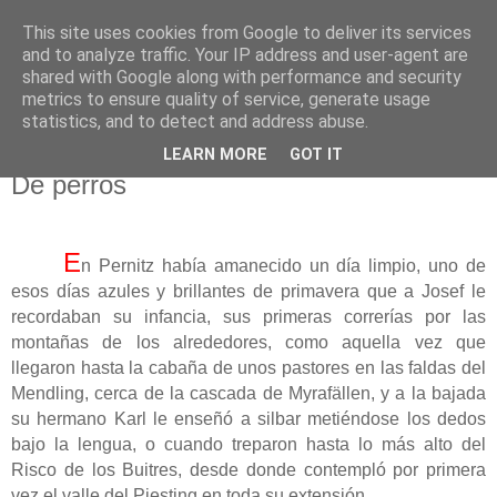
This site uses cookies from Google to deliver its services
El pisapapeles de Karlsbad
and to analyze traffic. Your IP address and user-agent are
shared with Google along with performance and security
metrics to ensure quality of service, generate usage
Páginas de un escritor rural
statistics, and to detect and address abuse.
LEARN MORE
GOT IT
viernes, 16 de noviembre de 2018
De perros
E
n Pernitz había amanecido un día limpio, uno de
esos días azules y brillantes de primavera que a Josef le
recordaban su infancia, sus primeras correrías por las
montañas de los alrededores, como aquella vez que
llegaron hasta la cabaña de unos pastores en las faldas del
Mendling, cerca de la cascada de Myrafällen, y a la bajada
su hermano Karl le enseñó a silbar metiéndose los dedos
bajo la lengua, o cuando treparon hasta lo más alto del
Risco de los Buitres, desde donde contempló por primera
vez el valle del Piesting en toda su extensión.