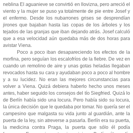
neblina El aguanieve se convirtió en llovizna, pero arreció el
viento y la mujer se puso ya totalmente de pie entre Josef y
el enfermo. Desde los nubarrones grises se desprendían
jirones que bajaban hasta las copas de los árboles y los
tejados de las granjas que iban dejando atrás. Josef calculó
que a esa velocidad aún quedaba más de dos horas para
avistar Viena.
Poco a poco iban desapareciendo los efectos de la
morfina, pero seguían los escalofríos de la fiebre. De vez en
cuando un remolino de aire y unas gotas heladas llegaban
revocados hasta su cara y ayudaban poco a poco al hombre
y a su lucidez. No eran las mejores circunstancias para
volver a Viena. Quizá debiera haberlo hecho unos meses
antes, haber seguido los consejos del tío Siegfried. Quizá lo
de Berlín había sido una locura. Pero había sido su locura,
la única decisión que le quedaba por tomar. No quería ser el
campesino que malgasta su vida junto al guardián, ante la
puerta de la ley, sin atreverse a pasarla. Berlín era su puerta,
la medicina contra Praga, la puerta que sólo él podía