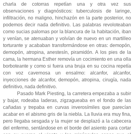
charla de cotorras repetían una y otra vez sus
observaciones y diagnósticos: tuberculosis de laringe,
infiltración, no maligno, hinchazón en la parte posterior, no
podemos decir nada definitivo. Las palabras revoloteaban
como sucias palomas por la blancura de la habitación, iban
y venían, se atenuaban y volvían de nuevo en un martilleo
torturante y acababan transformándose en otras: demopón,
demopón, atropina, anestesín, piramidón. A los pies de la
cama, la hermana Esther removía un cocimiento en una olla
borboteante y como si fuera una bruja en su cocina repetía
con voz cavernosa un ensalmo: alcanfor, alcanfor,
inyecciones de alcanfor, demopón, atropina, cirugía, nada
definitivo, nada definitivo.
Pasado Mark Piesting, la carretera empezaba a subir
y bajar, rodeaba laderas, zigzagueaba en el fondo de las
cañadas y trepaba en curvas inverosímiles que parecían
acabar en el abismo gris de la niebla. La lluvia era muy fina,
pero llegaba sesgada y la mujer se desplazó a la cabecera
del enfermo, sentándose en el borde del asiento para cortar