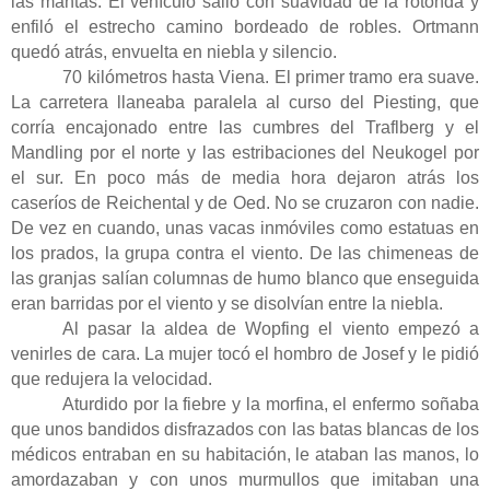
las mantas. El vehículo salió con suavidad de la rotonda y
enfiló el estrecho camino bordeado de robles. Ortmann
quedó atrás, envuelta en niebla y silencio.
70 kilómetros hasta Viena. El primer tramo era suave.
La carretera llaneaba paralela al curso del Piesting, que
corría encajonado entre las cumbres del Traflberg y el
Mandling por el norte y las estribaciones del Neukogel por
el sur. En poco más de media hora dejaron atrás los
caseríos de Reichental y de Oed. No se cruzaron con nadie.
De vez en cuando, unas vacas inmóviles como estatuas en
los prados, la grupa contra el viento. De las chimeneas de
las granjas salían columnas de humo blanco que enseguida
eran barridas por el viento y se disolvían entre la niebla.
Al pasar la aldea de Wopfing el viento empezó a
venirles de cara. La mujer tocó el hombro de Josef y le pidió
que redujera la velocidad.
Aturdido por la fiebre y la morfina, el enfermo soñaba
que unos bandidos disfrazados con las batas blancas de los
médicos entraban en su habitación, le ataban las manos, lo
amordazaban y con unos murmullos que imitaban una