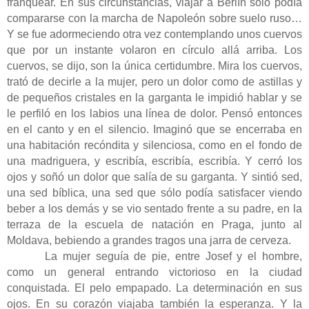
franquear. En sus circunstancias, viajar a Berlín sólo podía
compararse con la marcha de Napoleón sobre suelo ruso…
Y se fue adormeciendo otra vez contemplando unos cuervos
que por un instante volaron en círculo allá arriba. Los
cuervos, se dijo, son la única certidumbre. Mira los cuervos,
trató de decirle a la mujer, pero un dolor como de astillas y
de pequeños cristales en la garganta le impidió hablar y se
le perfiló en los labios una línea de dolor. Pensó entonces
en el canto y en el silencio. Imaginó que se encerraba en
una habitación recóndita y silenciosa, como en el fondo de
una madriguera, y escribía, escribía, escribía. Y cerró los
ojos y soñó un dolor que salía de su garganta. Y sintió sed,
una sed bíblica, una sed que sólo podía satisfacer viendo
beber a los demás y se vio sentado frente a su padre, en la
terraza de la escuela de natación en Praga, junto al
Moldava, bebiendo a grandes tragos una jarra de cerveza.
La mujer seguía de pie, entre Josef y el hombre,
como un general entrando victorioso en la ciudad
conquistada. El pelo empapado. La determinación en sus
ojos. En su corazón viajaba también la esperanza. Y la