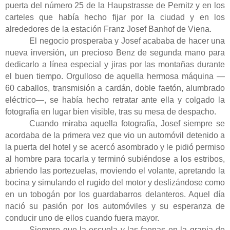
puerta del número 25 de la Haupstrasse de Pernitz y en los
carteles que había hecho fijar por la ciudad y en los
alrededores de la estación Franz Josef Banhof de Viena.
El negocio prosperaba y Josef acababa de hacer una
nueva inversión, un precioso Benz de segunda mano para
dedicarlo a línea especial y jiras por las montañas durante
el buen tiempo. Orgulloso de aquella hermosa máquina —
60 caballos, transmisión a cardán, doble faetón, alumbrado
eléctrico—, se había hecho retratar ante ella y colgado la
fotografía en lugar bien visible, tras su mesa de despacho.
Cuando miraba aquella fotografía, Josef siempre se
acordaba de la primera vez que vio un automóvil detenido a
la puerta del hotel y se acercó asombrado y le pidió permiso
al hombre para tocarla y terminó subiéndose a los estribos,
abriendo las portezuelas, moviendo el volante, apretando la
bocina y simulando el rugido del motor y deslizándose como
en un tobogán por los guardabarros delanteros. Aquel día
nació su pasión por los automóviles y su esperanza de
conducir uno de ellos cuando fuera mayor.
Siempre que la escuela y las faenas en la granja de