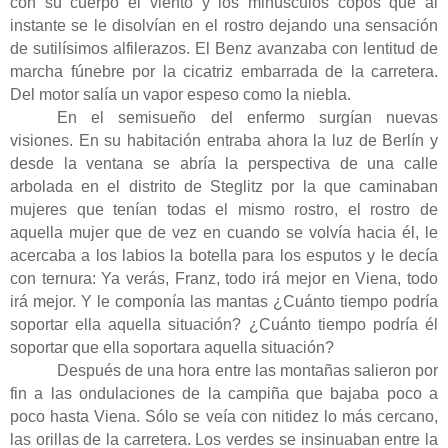
con su cuerpo el viento y los minúsculos copos que al
instante se le disolvían en el rostro dejando una sensación
de sutilísimos alfilerazos. El Benz avanzaba con lentitud de
marcha fúnebre por la cicatriz embarrada de la carretera.
Del motor salía un vapor espeso como la niebla.
En el semisueño del enfermo surgían nuevas
visiones. En su habitación entraba ahora la luz de Berlín y
desde la ventana se abría la perspectiva de una calle
arbolada en el distrito de Steglitz por la que caminaban
mujeres que tenían todas el mismo rostro, el rostro de
aquella mujer que de vez en cuando se volvía hacia él, le
acercaba a los labios la botella para los esputos y le decía
con ternura: Ya verás, Franz, todo irá mejor en Viena, todo
irá mejor. Y le componía las mantas ¿Cuánto tiempo podría
soportar ella aquella situación? ¿Cuánto tiempo podría él
soportar que ella soportara aquella situación?
Después de una hora entre las montañas salieron por
fin a las ondulaciones de la campiña que bajaba poco a
poco hasta Viena. Sólo se veía con nitidez lo más cercano,
las orillas de la carretera. Los verdes se insinuaban entre la