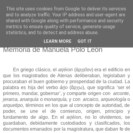
This site uses cookies from Google to deliver its services
El pisapapeles de Karlsbad
and to analyze traffic. Your IP address and user-agent are
shared with Google along with performance and security
metrics to ensure quality of service, generate usage
Páginas de un escritor rural
statistics, and to detect and address abuse.
LEARN MORE
GOT IT
sábado, 1 de febrero de 2020
Memoria de Manuela Polo León
En griego clásico, el
arjéion
(ἀρχε
ῖ
ον) era el edificio en
que los magistrados de Atenas deliberaban, legislaban y
procuraban el buen gobierno y prosperidad de la ciudad. La
palabra es hija del verbo
árjo
(ἄρχω), que significa ‘ser el
primero, mandar, gobernar’, y comparte origen con
arconte
,
jerarca, anarquía
o
monarquía,
y con
arcaico, arqueología
o
arquetipo
, términos en los que al concepto de autoridad, de
poder, se une el de comienzo, origen, principio y
fundamento de algo. En el
arjéion
, no lo olvidemos, se
guardaban, debidamente custodiados y clasificados, los
documentos emanados por la magistratura, que daban fe de