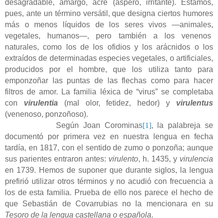
desagradable, amargo, acre (áspero, irritante). Estamos,
pues, ante un término versátil, que designa ciertos humores
más o menos líquidos de los seres vivos —animales,
vegetales, humanos—, pero también a los venenos
naturales, como los de los ofidios y los arácnidos o los
extraídos de determinadas especies vegetales, o artificiales,
producidos por el hombre, que los utiliza tanto para
emponzoñar las puntas de las flechas como para hacer
filtros de amor. La familia léxica de “virus” se completaba
con
virulentia
(mal olor, fetidez, hedor) y
virulentus
(venenoso, ponzoñoso).
Según Joan Corominas
[1]
, la palabreja se
documentó por primera vez en nuestra lengua en fecha
tardía, en 1817, con el sentido de zumo o ponzoña; aunque
sus parientes entraron antes:
virulento
, h. 1435, y
virulencia
en 1739. Hemos de suponer que durante siglos, la lengua
prefirió utilizar otros términos y no acudió con frecuencia a
los de esta familia. Prueba de ello nos parece el hecho de
que Sebastián de Covarrubias no la mencionara en su
Tesoro de la lengua castellana o española
.