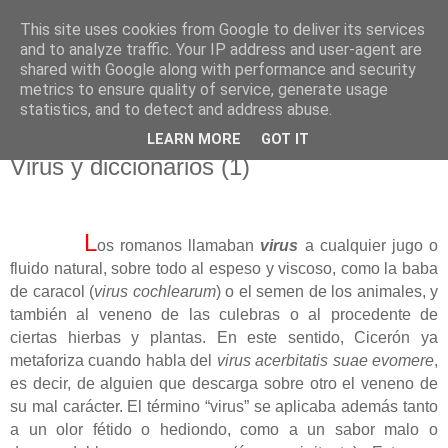
This site uses cookies from Google to deliver its services
El pisapapeles de Karlsbad
and to analyze traffic. Your IP address and user-agent are
shared with Google along with performance and security
metrics to ensure quality of service, generate usage
Páginas de un escritor rural
statistics, and to detect and address abuse.
LEARN MORE
GOT IT
viernes, 10 de abril de 2020
Virus y diccionarios (1)
L
os romanos llamaban
virus
a cualquier jugo o
fluido natural, sobre todo al espeso y viscoso, como la baba
de caracol (
virus cochlearum
) o el semen de los animales, y
también al veneno de las culebras o al procedente de
ciertas hierbas y plantas. En este sentido, Cicerón ya
metaforiza cuando habla del
virus acerbitatis suae evomere
,
es decir, de alguien que descarga sobre otro el veneno de
su mal carácter. El término “virus” se aplicaba además tanto
a un olor fétido o hediondo, como a un sabor malo o