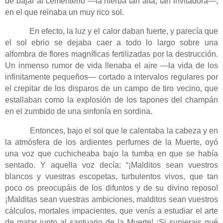
de bajar al cementerio —la hierba tan alta, tan invitadora—,
en el que reinaba un muy rico sol.
En efecto, la luz y el calor daban fuerte, y parecía que
el sol ebrio se dejaba caer a todo lo largo sobre una
alfombra de flores magníficas fertilizadas por la destrucción.
Un inmenso rumor de vida llenaba el aire —la vida de los
infinitamente pequeños— cortado a intervalos regulares por
el crepitar de los disparos de un campo de tiro vecino, que
estallaban como la explosión de los tapones del champán
en el zumbido de una sinfonía en sordina.
Entonces, bajo el sol que le calentaba la cabeza y en
la atmósfera de los ardientes perfumes de la Muerte, oyó
una voz que cuchicheaba bajo la tumba en que se había
sentado. Y aquella voz decía: “¡Malditos sean vuestros
blancos y vuestras escopetas, turbulentos vivos, que tan
poco os preocupáis de los difuntos y de su divino reposo!
¡Malditas sean vuestras ambiciones, malditos sean vuestros
cálculos, mortales impacientes, que venís a estudiar el arte
de matar junto al santuario de la Muerte! ¡Si supierais qué