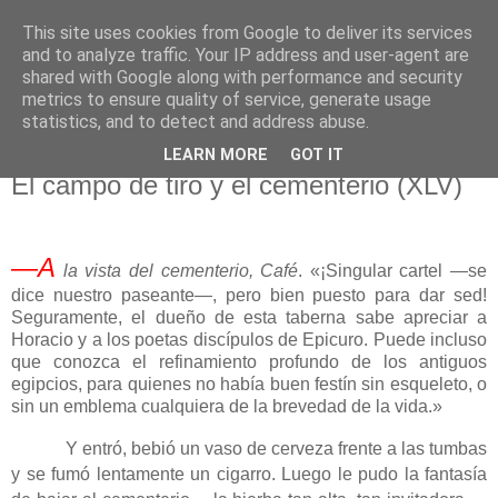
This site uses cookies from Google to deliver its services
El pisapapeles de Karlsbad
and to analyze traffic. Your IP address and user-agent are
shared with Google along with performance and security
metrics to ensure quality of service, generate usage
Páginas de un escritor rural
statistics, and to detect and address abuse.
LEARN MORE
GOT IT
martes, 10 de noviembre de 2020
El campo de tiro y el cementerio (XLV)
—
A
la vista del cementerio, Café
. «¡Singular cartel —se
dice nuestro paseante—, pero bien puesto para dar sed!
Seguramente, el dueño de esta taberna sabe apreciar a
Horacio y a los poetas discípulos de Epicuro. Puede incluso
que conozca el refinamiento profundo de los antiguos
egipcios, para quienes no había buen festín sin esqueleto, o
sin un emblema cualquiera de la brevedad de la vida.»
Y entró, bebió un vaso de cerveza frente a las tumbas
y se fumó lentamente un cigarro. Luego le pudo la fantasía