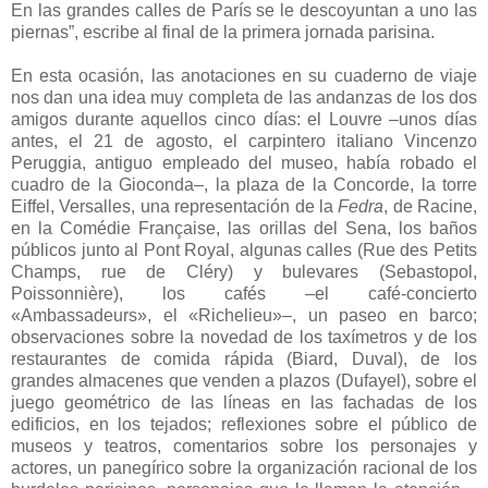
En las grandes calles de París se le descoyuntan a uno las
piernas”, escribe al final de la primera jornada parisina.
En esta ocasión, las anotaciones en su cuaderno de viaje
nos dan una idea muy completa de las andanzas de los dos
amigos durante aquellos cinco días: el Louvre ‒unos días
antes, el 21 de agosto, el carpintero italiano Vincenzo
Peruggia, antiguo empleado del museo, había robado el
cuadro de la Gioconda‒, la plaza de la Concorde, la torre
Eiffel, Versalles, una representación de la
Fedra
, de Racine,
en la Comédie Française, las orillas del Sena, los baños
públicos junto al Pont Royal, algunas calles (Rue des Petits
Champs, rue de Cléry) y bulevares (Sebastopol,
Poissonnière), los cafés ‒el café-concierto
«Ambassadeurs», el «Richelieu»‒, un paseo en barco;
observaciones sobre la novedad de los taxímetros y de los
restaurantes de comida rápida (Biard, Duval), de los
grandes almacenes que venden a plazos (Dufayel), sobre el
juego geométrico de las líneas en las fachadas de los
edificios, en los tejados; reflexiones sobre el público de
museos y teatros, comentarios sobre los personajes y
actores, un panegírico sobre la organización racional de los