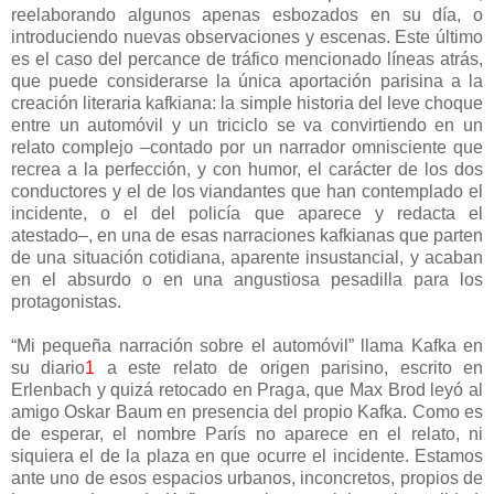
reelaborando algunos apenas esbozados en su día, o
introduciendo nuevas observaciones y escenas. Este último
es el caso del percance de tráfico mencionado líneas atrás,
que puede considerarse la única aportación parisina a la
creación literaria kafkiana: la simple historia del leve choque
entre un automóvil y un triciclo se va convirtiendo en un
relato complejo ‒contado por un narrador omnisciente que
recrea a la perfección, y con humor, el carácter de los dos
conductores y el de los viandantes que han contemplado el
incidente, o el del policía que aparece y redacta el
atestado‒, en una de esas narraciones kafkianas que parten
de una situación cotidiana, aparente insustancial, y acaban
en el absurdo o en una angustiosa pesadilla para los
protagonistas.
“Mi pequeña narración sobre el automóvil” llama Kafka en
su diario
1
a este relato de origen parisino, escrito en
Erlenbach y quizá retocado en Praga, que Max Brod leyó al
amigo Oskar Baum en presencia del propio Kafka. Como es
de esperar, el nombre París no aparece en el relato, ni
siquiera el de la plaza en que ocurre el incidente. Estamos
ante uno de esos espacios urbanos, inconcretos, propios de