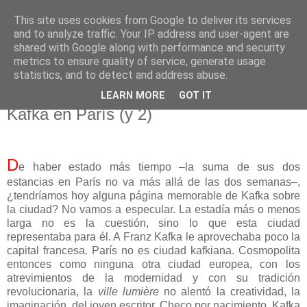
This site uses cookies from Google to deliver its services
El pisapapeles de Karlsbad
and to analyze traffic. Your IP address and user-agent are
shared with Google along with performance and security
metrics to ensure quality of service, generate usage
Páginas de un escritor rural
statistics, and to detect and address abuse.
LEARN MORE
GOT IT
lunes, 25 de octubre de 2021
Kafka en París (y 2)
D
e haber estado más tiempo ‒la suma de sus dos
estancias en París no va más allá de las dos semanas‒,
¿tendríamos hoy alguna página memorable de Kafka sobre
la ciudad? No vamos a especular. La estadía más o menos
larga no es la cuestión, sino lo que esta ciudad
representaba para él. A Franz Kafka le aprovechaba poco la
capital francesa. París no es ciudad kafkiana. Cosmopolita
entonces como ninguna otra ciudad europea, con los
atrevimientos de la modernidad y con su tradición
revolucionaria, la
ville lumière
no alentó la creatividad, la
imaginación, del joven escritor. Checo por nacimiento, Kafka