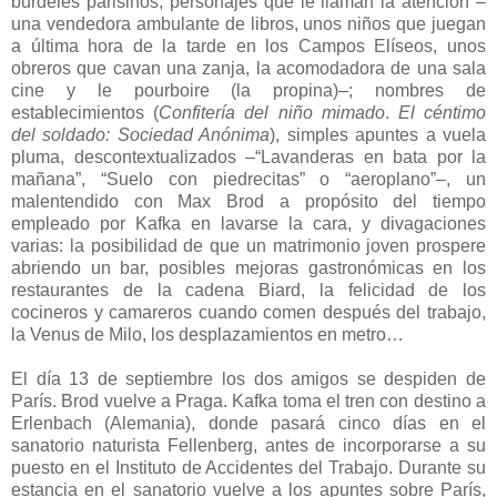
burdeles parisinos, personajes que le llaman la atención ‒
una vendedora ambulante de libros, unos niños que juegan
a última hora de la tarde en los Campos Elíseos, unos
obreros que cavan una zanja, la acomodadora de una sala
cine y le pourboire (la propina)‒; nombres de
establecimientos (
Confitería del niño mimado
.
El céntimo
del soldado: Sociedad Anónima
), simples apuntes a vuela
pluma, descontextualizados ‒“Lavanderas en bata por la
mañana”, “Suelo con piedrecitas” o “aeroplano”‒, un
malentendido con Max Brod a propósito del tiempo
empleado por Kafka en lavarse la cara, y divagaciones
varias: la posibilidad de que un matrimonio joven prospere
abriendo un bar, posibles mejoras gastronómicas en los
restaurantes de la cadena Biard, la felicidad de los
cocineros y camareros cuando comen después del trabajo,
la Venus de Milo, los desplazamientos en metro…
El día 13 de septiembre los dos amigos se despiden de
París. Brod vuelve a Praga. Kafka toma el tren con destino a
Erlenbach (Alemania), donde pasará cinco días en el
sanatorio naturista Fellenberg, antes de incorporarse a su
puesto en el Instituto de Accidentes del Trabajo. Durante su
estancia en el sanatorio vuelve a los apuntes sobre París,