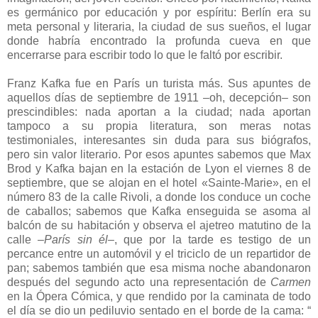
es germánico por educación y por espíritu: Berlín era su
meta personal y literaria, la ciudad de sus sueños, el lugar
donde habría encontrado la profunda cueva en que
encerrarse para escribir todo lo que le faltó por escribir.
Franz Kafka fue en París un turista más. Sus apuntes de
aquellos días de septiembre de 1911 ‒oh, decepción‒ son
prescindibles: nada aportan a la ciudad; nada aportan
tampoco a su propia literatura, son meras notas
testimoniales, interesantes sin duda para sus biógrafos,
pero sin valor literario. Por esos apuntes sabemos que Max
Brod y Kafka bajan en la estación de Lyon el viernes 8 de
septiembre, que se alojan en el hotel «Sainte-Marie», en el
número 83 de la calle Rivoli, a donde los conduce un coche
de caballos; sabemos que Kafka enseguida se asoma al
balcón de su habitación y observa el ajetreo matutino de la
calle ‒
París sin él
‒, que por la tarde es testigo de un
percance entre un automóvil y el triciclo de un repartidor de
pan; sabemos también que esa misma noche abandonaron
después del segundo acto una representación de
Carmen
en la Ópera Cómica, y que rendido por la caminata de todo
el día se dio un pediluvio sentado en el borde de la cama: “