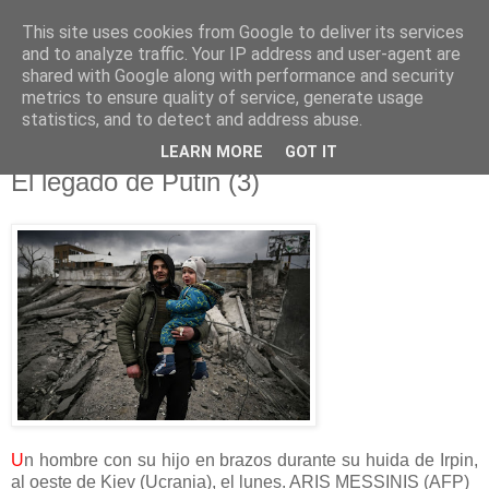
This site uses cookies from Google to deliver its services
El pisapapeles de Karlsbad
and to analyze traffic. Your IP address and user-agent are
shared with Google along with performance and security
metrics to ensure quality of service, generate usage
Páginas de un escritor rural
statistics, and to detect and address abuse.
LEARN MORE
GOT IT
lunes, 14 de marzo de 2022
El legado de Putin (3)
U
n hombre con su hijo en brazos durante su huida de Irpin,
al oeste de Kiev (Ucrania), el lunes. ARIS MESSINIS (AFP)