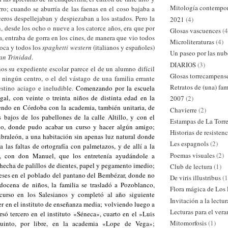
Mitología contempo
rro; cuando se aburría de las faenas en el coso bajaba a
eros despellejaban y despiezaban a los astados. Pero la
2021
(4)
ñ, desde los ocho o nueve a los catorce años, era que por
Glosas vascuences
(4
ra, entraba de gorra en los cines, de manera que vio todos
Microliteraturas
(4)
oca y todos los
spaghetti western
(italianos y españoles)
Un paseo por las nub
an Trinidad
.
DIARIOS
(3)
os su expediente escolar parece el de un alumno difícil
Glosas torrecampens
 ningún centro, o el del vástago de una familia errante
Retratos de (una) fam
stino aciago e ineludible.
Comenzando por la escuela
agal, con veinte o treinta niños de distinta edad en la
2007
(2)
endo en Córdoba con la academia, también unitaria, de
Chavierre
(2)
 bajos de los pabellones de la calle Altillo, y con el
Estampas de La Torr
no, donde pudo acabar un curso y hacer algún amigo;
Historias de resistenc
ibraleón, a una habitación sin apenas luz natural donde
Les espagnols
(2)
a las faltas de ortografía con palmetazos, y de allí a la
Poemas visuales
(2)
l, con don Manuel, que los entretenía ayudándole a
hecha de palillos de dientes, papel y pegamento imedio;
Club de lectura
(1)
ses en el poblado del pantano del Bembézar, donde no
De viris illustribus
(1
docena de niños, la familia se trasladó a Pozoblanco,
Flora mágica de Los
 curso en los Salesianos y completó al año siguiente
Invitación a la lectur
r en el instituto de enseñanza media; volviendo luego a
Lecturas para el ver
só tercero en el instituto «Séneca», cuarto en el »Luis
Mitomorfosis
(1)
into, por libre, en la academia «Lope de Vega»;