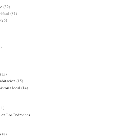
co
(32)
rlsbad
(31)
(25)
)
(15)
abitacion
(15)
istoria local
(14)
11)
ra en Los Pedroches
s
(8)