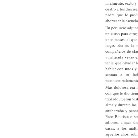
finalmente,
sexto y 
cuatro a los diecis
padre que le prod
aborrecer la escuela,
Un perjuicio adjunt
un curso para otro;
unos meses, al que
largo. Esa es la 
compañeros de clas
«matrícula viva» e
tenía que olvidar 
hablar con unos y c
sentara a su la
reconcentradamente
Más dolorosa era l
con que le dio tiem
traslado, fueron vis
alma y durante las 
anubarraba y pensa
Paco Bautista o si
adioses, a esas dr
casas, a los múlt
aquellos años, sob