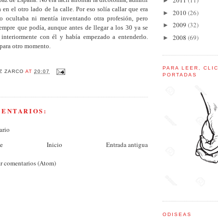
2011
(11)
►
 en el otro lado de la calle. Por eso solía callar que era
2010
(26)
►
lo ocultaba ni mentía inventando otra profesión, pero
2009
(32)
►
iempre que podía, aunque antes de llegar a los 30 ya se
2008
(69)
 interiormente con él y había empezado a entenderlo.
►
a para otro momento.
PARA LEER, CLI
Z ZARCO
AT
20:07
PORTADAS
MENTARIOS:
ario
te
Inicio
Entrada antigua
r comentarios (Atom)
ODISEAS