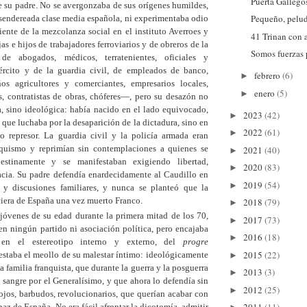
Puerta Gallego
e su padre. No se avergonzaba de sus orígenes humildes,
Pequeño, pelu
asendereada clase media española, ni experimentaba odio
iente de la mezcolanza social en el instituto Averroes y
41 Trinan con 
as e hijos de trabajadores ferroviarios y de obreros de la
Somos fuerzas
 de abogados, médicos, terratenientes, oficiales y
jército y de la guardia civil, de empleados de banco,
febrero
(6)
►
os agricultores y comerciantes, empresarios locales,
enero
(5)
►
s, contratistas de obras, chóferes—, pero su desazón no
, sino ideológica: había nacido en el lado equivocado,
2023
(42)
►
e que luchaba por la desaparición de la dictadura, sino en
2022
(61)
►
o represor. La guardia civil y la policía armada eran
nquismo y reprimían sin contemplaciones a quienes se
2021
(40)
►
estinamente y se manifestaban exigiendo libertad,
2020
(83)
►
cia. Su padre defendía enardecidamente al Caudillo en
2019
(54)
►
 y discusiones familiares, y nunca se planteó que la
ciera de España una vez muerto Franco.
2018
(79)
►
jóvenes de su edad durante la primera mitad de los 70,
2017
(73)
►
en ningún partido ni asociación política, pero encajaba
2016
(18)
►
 en el estereotipo interno y externo, del
progre
2015
(22)
 estaba el meollo de su malestar íntimo: ideológicamente
►
a familia franquista, que durante la guerra y la posguerra
2013
(3)
►
sangre por el Generalísimo, y que ahora lo defendía sin
2012
(25)
►
 rojos, barbudos, revolucionarios, que querían acabar con
paz de España. No era fácil afrontar la dicotomía, admitir