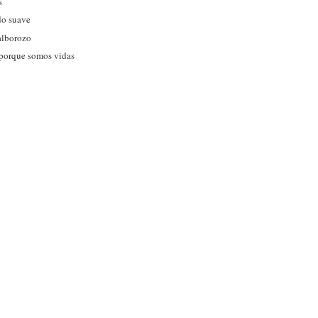
s
do suave
alborozo
 porque somos vidas