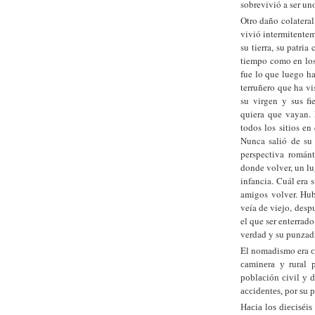
sobrevivió a ser un
Otro daño colateral
vivió intermitentem
su tierra, su patri
tiempo como en los
fue lo que luego 
terruñero que ha vi
su virgen y sus fi
quiera que vayan. 
todos los sitios en
Nunca salió de su
perspectiva románt
donde volver, un lug
infancia. Cuál era 
amigos volver. Hub
veía de viejo, desp
el que ser enterrad
verdad y su punzadi
El nomadismo era
c
caminera y rural 
población civil y d
accidentes, por su 
Hacia los dieciséis