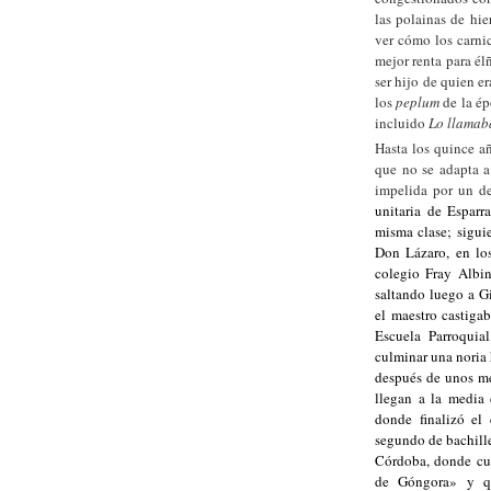
las polainas de hie
ver cómo los carnic
mejor renta para él
ser hijo de quien e
los
peplum
de la ép
incluido
Lo llamab
Hasta los quince añ
que no se adapta a
impelida por un de
unitaria de Esparr
misma clase; sigui
Don Lázaro, en los
colegio Fray Albi
saltando luego a G
el maestro castigab
Escuela Parroquia
culminar una noria 
después de unos me
llegan a la media 
donde finalizó el
segundo de bachille
Córdoba, donde cur
de Góngora» y qu