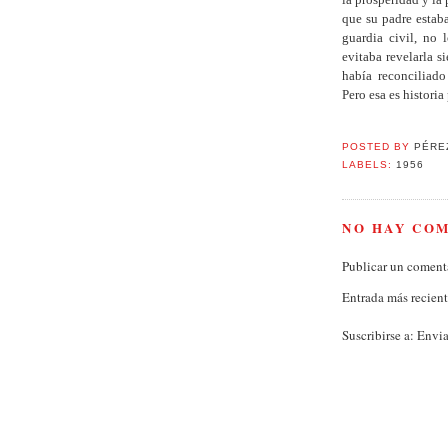
que su padre estaba
guardia civil, no 
evitaba revelarla s
había reconciliado
Pero esa es histori
POSTED BY
PÉRE
LABELS:
1956
NO HAY CO
Publicar un coment
Entrada más recien
Suscribirse a:
Envia