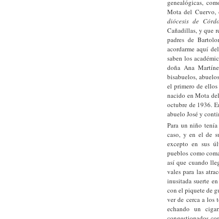
genealógicas, como
Mota del Cuervo, c
diócesis de Córd
Cañadillas, y que r
padres de Bartolo
acordarme aquí del
saben los académic
doña Ana Martínez
bisabuelos, abuelos
el primero de ello
nacido en Mota del
octubre de 1936. En
abuelo José y conti
Para un niño tenía 
caso, y en el de 
excepto en sus úl
pueblos como coman
así que cuando lleg
vales para las atra
inusitada suerte en
con el piquete de gu
ver de cerca a los 
echando un cigarr
congestionados con 