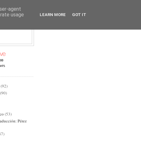
user-agent
erate usage
LEARN MORE
GOT IT
AD
(92)
(90)
ico
(53)
raducción: Pérez
47)