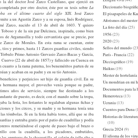
 la del doctor José Zarco Castellano, que ejerció en
Diccionario biográfi
ompletada por otro doctor, éste por su tesis sobre
La
oba en el último cuarto del siglo XIX
. José Zarco
El pisapapeles de Ka
emite a un Agustín Zarco y a su esposa, Inés Rodríguez,
Aforismos del mester
mé Zarco, nacido el 13 de abril de 1603. Y quiero
La foto del día
(25)
 Toboso y de la sin par Dulcinea, inspirada, como bien
1956
(23)
os de Argamasilla y todo cervantista que se precie, por
2020
(23)
 Zarco de Morales. En esta rama se cuentan, entre
Sellos del mundo
(23
, tíos y primos, hasta 11 Zarcos guardias civiles, siendo
s Tórbulo Primo Antonio Gervasio Zarco-Bacas y García,
París - Francia
(22)
 Cuervo (22 de abril de 1857) y fallecido en Cuenca en
Dicciográfico
(19)
 cuanto a la rama paterna, los beneméritos parten de su
Haikus
(19)
núan y acaban en su padre y en su tío Antonio.
Mester de hortelanía
beneficios y perjuicios ser hijo de guardia civil. En su
Un mondrian en mi h
su hermana mayor, el provecho venía porque su padre,
Documentos para la h
timos años de servicio, siempre fue destinado a los
Hemeroteca
(13)
dante de puesto, es decir, con el mando sobre la tropa,
aba la feria, los feriantes le regalaban algunas fichas y
Ucrania
(13)
cciones y los circos, y su madre y su hermana tenía una
Cuentos para Duna
(
 las tómbolas. Si en la feria había toros, allá que se iba
Historias de literatu
ardias y entraba gratis por el patio de cuadrillas y podía
(10)
toreros remetiéndose el capote de paseo bajo el brazo o
Grecia 2024
(9)
illo con la cuadrilla, a los picadores, embutidos,
El idioma de los viru
las apreturas de la chaquetilla, el calzón de talle alto y