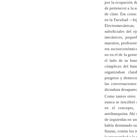
por la ocupación d
de pertenecer a la 
de clase. Era consc
en la Facultad —hij
Electromecánicas,
suboficiales del e
mecánicos, pequeñ
maestros, profesore
era socioeconómica
no en el de la gent
el lado de su braz
cómplices del fra
organizaban cland
progreso y democra
las conversaciones
dictadura desapare
Como tantos otros 
nunca se inscribió 
en el concepto,
antifranquista. Ahí
de izquierdas en un
había derramado su 
fisuras, contra los
la prosperidad y la 