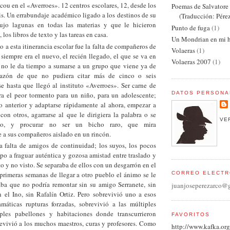
cou en el «Averroes». 12 centros escolares, 12, desde los
Poemas de Salvator
éis. Un errabundaje académico ligado a los destinos de su
(Traducción: Pére
ujo lagunas en todas las materias y que le hicieron
Punto de fuga
(1)
 los libros de texto y las tareas en casa.
Un Mondrian en mi h
o a esta itinerancia escolar fue la falta de compañeros de
Volaeras
(1)
 siempre era el nuevo, el recién llegado, el que se va en
Volaeras 2007
(1)
 no le da tiempo a sumarse a un grupo que viene ya de
razón de que no pudiera citar más de cinco o seis
e hasta que llegó al instituto «Averroes». Ser carne de
DATOS PERSONA
ra el peor tormento para un niño, para un adolescente;
lo anterior y adaptarse rápidamente al ahora, empezar a
on otros, agarrarse al que le dirigiera la palabra o se
VE
do, y procurar no ser un bicho raro, que mira
 a sus compañeros aislado en un rincón.
a falta de amigos de continuidad; los suyos, los pocos
po a fraguar auténtica y gozosa amistad entre traslado y
to y no visto. Se separaba de ellos con un desgarrón en el
CORREO ELECTR
primeras semanas de llegar a otro pueblo el ánimo se le
ba que no podría remontar sin su amigo Serranete, sin
juanjoseperezarco@
n el Ino, sin Rafalín Ortiz. Pero sobrevivió uno a esos
amáticas rupturas forzadas, sobrevivió a las múltiples
iples pabellones y habitaciones donde transcurrieron
FAVORITOS
revivió a los muchos maestros, curas y profesores. Como
http://www.kafka.org