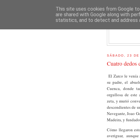
This site uses cookies from Google to 
are shared with Google along with per
statistics, and to detect and address 
E
SÁBADO, 23 DE
Cuatro dedos d
El Zarco le venía 
su padre, el abue
Cuenca, donde tam
orgullosa de este 
zeta, y murió conv
descendientes de u
Navegante, Joao Gon
Madeira, y fundador
Cómo llegaron esto
averiguar, aunque