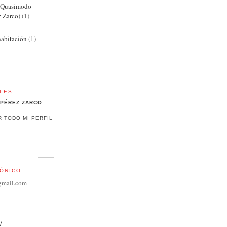
e Quasimodo
z Zarco)
(1)
abitación
(1)
LES
PÉREZ ZARCO
R TODO MI PERFIL
ÓNICO
gmail.com
/