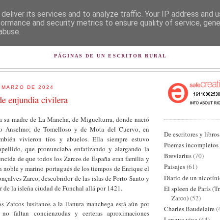
deliver its services and to analyze traffic. Your IP address and 
formance and security metrics to ensure quality of service, gen
abuse.
L PISAPAPELES DE KARLSB
PÁGINAS DE UN ESCRITOR RURAL
 MARZO DE 2024
e enjundia civilera
a su madre de La Mancha, de Miguelturra, donde nació
lo Anselmo; de Tomelloso y de Mota del Cuervo, en
De escritores y libros
bién vivieron tíos y abuelos. Ella siempre estuvo
Poemas incompletos
apellido, que pronunciaba enfatizando y alargando la
Breviarius
(70)
encida de que todos los Zarcos de España eran familia y
Paisajes
(61)
n noble y marino portugués de los tiempos de Enrique el
Diario de un nicotín
çalves Zarco, descubridor de las islas de Porto Santo y
 de la isleña ciudad de Funchal allá por 1421.
El spleen de París (T
Zarco)
(52)
s Zarcos lusitanos a la llanura manchega está aún por
Charles Baudelaire
(
 no faltan concienzudas y certeras aproximaciones
Lengua viva
(44)