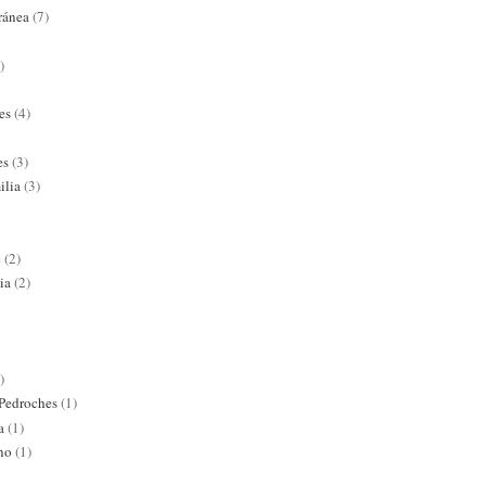
ránea
(7)
)
es
(4)
es
(3)
ilia
(3)
e
(2)
ia
(2)
)
 Pedroches
(1)
a
(1)
ano
(1)