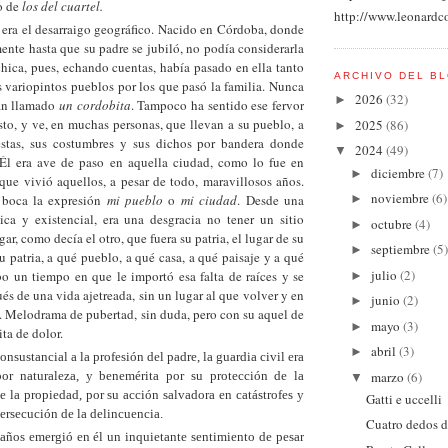
o de
los del cuartel.
http://www.leonardc
 era el desarraigo geográfico. Nacido en Córdoba, donde
ente hasta que su padre se jubiló, no podía considerarla
a chica, pues, echando cuentas, había pasado en ella tanto
ARCHIVO DEL B
 variopintos pueblos por los que pasó la familia. Nunca
2026
(32)
►
han llamado
un cordobita
. Tampoco ha sentido ese fervor
sto, y ve, en muchas personas, que llevan a su pueblo, a
2025
(86)
►
estas, sus costumbres y sus dichos por bandera donde
2024
(49)
▼
Él era ave de paso en aquella ciudad, como lo fue en
diciembre
(7)
►
 que vivió aquellos, a pesar de todo, maravillosos años.
noviembre
(6)
 boca la expresión
mi pueblo
o
mi ciudad
. Desde una
►
ica y existencial, era una desgracia no tener un sitio
octubre
(4)
►
ar, como decía el otro, que fuera su patria, el lugar de su
septiembre
(5)
►
su patria, a qué pueblo, a qué casa, a qué paisaje y a qué
julio
(2)
o un tiempo en que le importó esa falta de raíces y se
►
ués de una vida ajetreada, sin un lugar al que volver y en
junio
(2)
►
o. Melodrama de pubertad, sin duda, pero con su aquel de
mayo
(3)
►
ta de dolor.
abril
(3)
►
onsustancial a la profesión del padre, la guardia civil era
marzo
(6)
por naturaleza, y benemérita por su protección de la
▼
e la propiedad, por su acción salvadora en catástrofes y
Gatti e uccelli
persecución de la delincuencia.
Cuatro dedos d
 años emergió en él un inquietante sentimiento de pesar