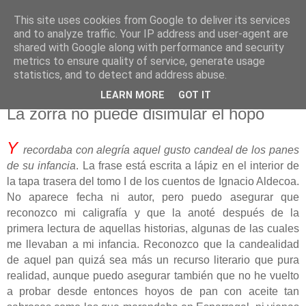
This site uses cookies from Google to deliver its services
El pisapapeles de Karlsbad
and to analyze traffic. Your IP address and user-agent are
shared with Google along with performance and security
metrics to ensure quality of service, generate usage
Páginas de un escritor rural
statistics, and to detect and address abuse.
LEARN MORE
GOT IT
lunes, 8 de abril de 2024
La zorra no puede disimular el hopo
Y
recordaba con alegría aquel gusto candeal de los panes
de su infancia
. La frase está escrita a lápiz en el interior de
la tapa trasera del tomo I de los cuentos de Ignacio Aldecoa.
No aparece fecha ni autor, pero puedo asegurar que
reconozco mi caligrafía y que la anoté después de la
primera lectura de aquellas historias, algunas de las cuales
me llevaban a mi infancia. Reconozco que la candealidad
de aquel pan quizá sea más un recurso literario que pura
realidad, aunque puedo asegurar también que no he vuelto
a probar desde entonces hoyos de pan con aceite tan