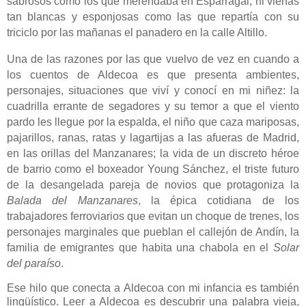
sabrosos como los que merendaba en Esparragal, ni vienas
tan blancas y esponjosas como las que repartía con su
triciclo por las mañanas el panadero en la calle Altillo.
Una de las razones por las que vuelvo de vez en cuando a
los cuentos de Aldecoa es que presenta ambientes,
personajes, situaciones que viví y conocí en mi niñez: la
cuadrilla errante de segadores y su temor a que el viento
pardo les llegue por la espalda, el niño que caza mariposas,
pajarillos, ranas, ratas y lagartijas a las afueras de Madrid,
en las orillas del Manzanares; la vida de un discreto héroe
de barrio como el boxeador Young Sánchez, el triste futuro
de la desangelada pareja de novios que protagoniza la
Balada del Manzanares
, la épica cotidiana de los
trabajadores ferroviarios que evitan un choque de trenes, los
personajes marginales que pueblan el callejón de Andín, la
familia de emigrantes que habita una chabola en el
Solar
del paraíso
.
Ese hilo que conecta a Aldecoa con mi infancia es también
lingüístico. Leer a Aldecoa es descubrir una palabra vieja,