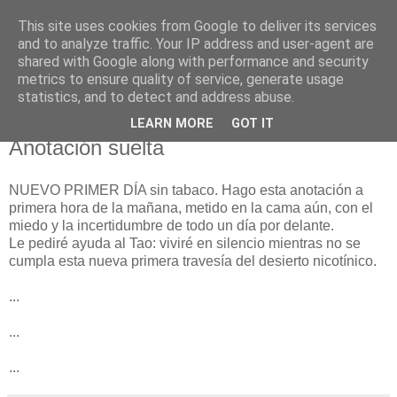
This site uses cookies from Google to deliver its services
El pisapapeles de Karlsbad
and to analyze traffic. Your IP address and user-agent are
shared with Google along with performance and security
metrics to ensure quality of service, generate usage
Páginas de un escritor rural
statistics, and to detect and address abuse.
LEARN MORE
GOT IT
jueves, 31 de julio de 2008
Anotación suelta
NUEVO PRIMER DÍA sin tabaco. Hago esta anotación a
primera hora de la mañana, metido en la cama aún, con el
miedo y la incertidumbre de todo un día por delante.
Le pediré ayuda al Tao: viviré en silencio mientras no se
cumpla esta nueva primera travesía del desierto nicotínico.
...
...
...