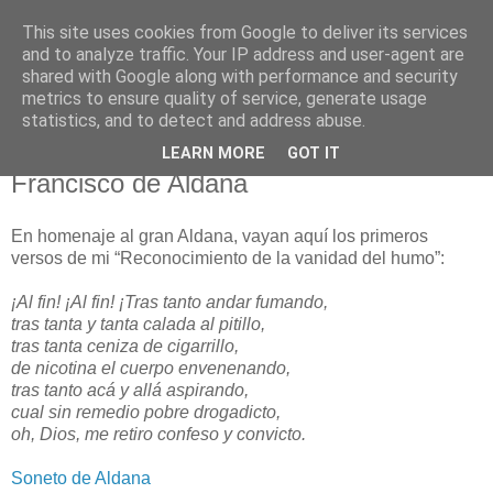
This site uses cookies from Google to deliver its services
El pisapapeles de Karlsbad
and to analyze traffic. Your IP address and user-agent are
shared with Google along with performance and security
metrics to ensure quality of service, generate usage
Páginas de un escritor rural
statistics, and to detect and address abuse.
LEARN MORE
GOT IT
viernes, 1 de agosto de 2008
Francisco de Aldana
En homenaje al gran Aldana, vayan aquí los primeros
versos de mi “Reconocimiento de la vanidad del humo”:
¡Al fin! ¡Al fin! ¡Tras tanto andar fumando,
tras tanta y tanta calada al pitillo,
tras tanta ceniza de cigarrillo,
de nicotina el cuerpo envenenando,
tras tanto acá y allá aspirando,
cual sin remedio pobre drogadicto,
oh, Dios, me retiro confeso y convicto.
Soneto de Aldana