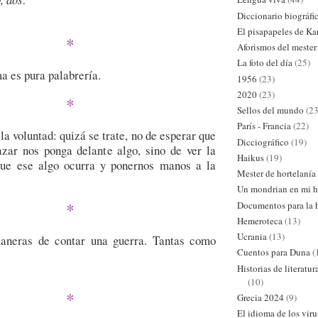
Diccionario biográfi
El pisapapeles de Ka
*
Aforismos del mester
La foto del día
(25)
ma es pura palabrería.
1956
(23)
2020
(23)
*
Sellos del mundo
(23
París - Francia
(22)
la voluntad: quizá se trate, no de esperar que
Dicciográfico
(19)
azar nos ponga delante algo, sino de ver la
Haikus
(19)
que ese algo ocurra y ponernos manos a la
Mester de hortelanía
Un mondrian en mi h
*
Documentos para la h
Hemeroteca
(13)
Ucrania
(13)
neras de contar una guerra. Tantas como
Cuentos para Duna
(
Historias de literatu
(10)
*
Grecia 2024
(9)
El idioma de los viru