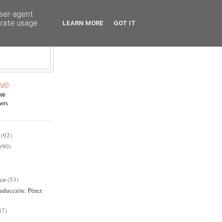
user-agent
erate usage
LEARN MORE
GOT IT
AD
(92)
(90)
ico
(53)
raducción: Pérez
47)