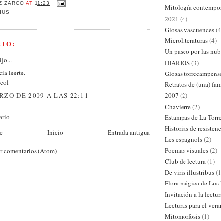
Z ZARCO
AT
11:23
Mitología contempo
IUS
2021
(4)
Glosas vascuences
(4
Microliteraturas
(4)
RIO:
Un paseo por las nub
jo...
DIARIOS
(3)
cia leerte.
Glosas torrecampens
icol
Retratos de (una) fam
RZO DE 2009 A LAS 22:11
2007
(2)
Chavierre
(2)
ario
Estampas de La Torr
Historias de resistenc
te
Inicio
Entrada antigua
Les espagnols
(2)
Poemas visuales
(2)
r comentarios (Atom)
Club de lectura
(1)
De viris illustribus
(1
Flora mágica de Los
Invitación a la lectur
Lecturas para el ver
Mitomorfosis
(1)