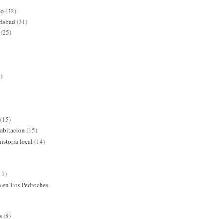
co
(32)
rlsbad
(31)
(25)
)
(15)
abitacion
(15)
istoria local
(14)
11)
ra en Los Pedroches
s
(8)