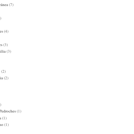
ránea
(7)
)
es
(4)
es
(3)
ilia
(3)
e
(2)
ia
(2)
)
 Pedroches
(1)
a
(1)
ano
(1)