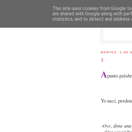
This site uses cookies from Google to 
are shared with Google along with per
statistics, and to detect and address 
E
MARTES, 3 DE 
3
A
punto palabr
Yo nací, perdon
-Oye, dime una
-¿Una cosa? No