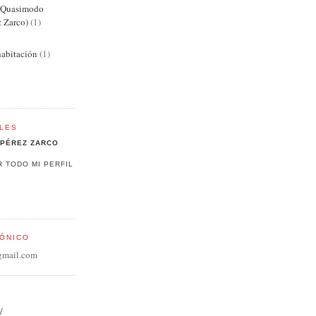
e Quasimodo
z Zarco)
(1)
abitación
(1)
LES
PÉREZ ZARCO
R TODO MI PERFIL
ÓNICO
gmail.com
/