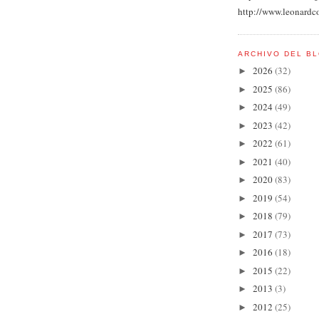
http://www.leonardc
ARCHIVO DEL B
2026
(32)
►
2025
(86)
►
2024
(49)
►
2023
(42)
►
2022
(61)
►
2021
(40)
►
2020
(83)
►
2019
(54)
►
2018
(79)
►
2017
(73)
►
2016
(18)
►
2015
(22)
►
2013
(3)
►
2012
(25)
►