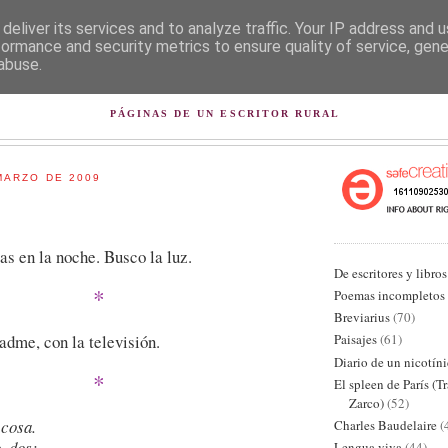
deliver its services and to analyze traffic. Your IP address and 
formance and security metrics to ensure quality of service, gen
abuse.
L PISAPAPELES DE KARLSB
PÁGINAS DE UN ESCRITOR RURAL
MARZO DE 2009
as en la noche. Busco la luz.
De escritores y libros
*
Poemas incompletos
Breviarius
(70)
adme, con la televisión.
Paisajes
(61)
Diario de un nicotín
*
El spleen de París (T
Zarco)
(52)
 cosa.
Charles Baudelaire
(
, dos:
Lengua viva
(44)