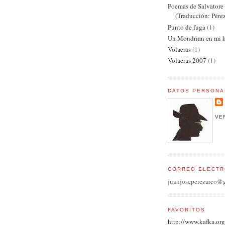
Poemas de Salvator
(Traducción: Pére
Punto de fuga
(1)
Un Mondrian en mi h
Volaeras
(1)
Volaeras 2007
(1)
DATOS PERSONA
VE
CORREO ELECTR
juanjoseperezarco@
FAVORITOS
http://www.kafka.org