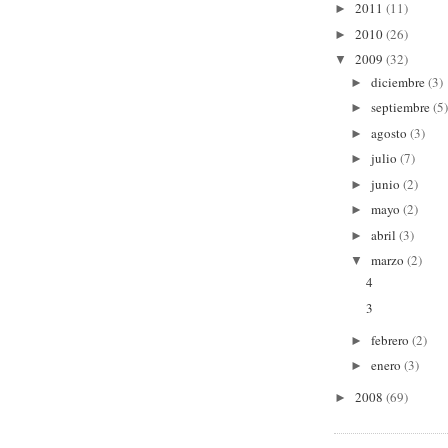
2011
(11)
►
2010
(26)
►
2009
(32)
▼
diciembre
(3)
►
septiembre
(5)
►
agosto
(3)
►
julio
(7)
►
junio
(2)
►
mayo
(2)
►
abril
(3)
►
marzo
(2)
▼
4
3
febrero
(2)
►
enero
(3)
►
2008
(69)
►