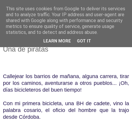
This site uses cookies from Google to deliver its services
El pisapapeles de Karlsbad
and to analyze traffic. Your IP address and user-agent are
shared with Google along with performance and security
metrics to ensure quality of service, generate usage
Páginas de un escritor rural
statistics, and to detect and address abuse.
LEARN MORE
GOT IT
viernes, 4 de mayo de 2012
Una de piratas
Callejear los barrios de mañana, alguna carrera, tirar
por los caminos, aventurarse a otros pueblos... ¡Oh,
días bicicleteros del buen tiempo!
Con mi primera bicicleta, una BH de cadete, vino la
palabra cosario, el oficio del hombre que la trajo
desde Córdoba.