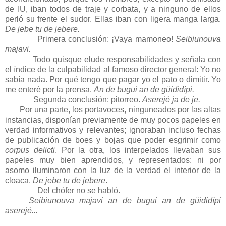
de IU, iban todos de traje y corbata, y a ninguno de ellos
perló su frente el sudor. Ellas iban con ligera manga larga.
De jebe tu de jebere.
Primera conclusión: ¡Vaya mamoneo!
Seibiunouva
majavi.
Todo quisque elude responsabilidades y señala con
el índice de la culpabilidad al famoso director general: Yo no
sabía nada. Por qué tengo que pagar yo el pato o dimitir. Yo
me enteré por la prensa.
An de bugui an de güididípi.
Segunda conclusión: pitorreo.
Aserejé ja de je.
Por una parte, los portavoces, ninguneados por las altas
instancias, disponían previamente de muy pocos papeles en
verdad informativos y relevantes; ignoraban incluso fechas
de publicación de boes y bojas que poder esgrimir como
corpus delicti
. Por la otra, los interpelados llevaban sus
papeles muy bien aprendidos, y representados: ni por
asomo iluminaron con la luz de la verdad el interior de la
cloaca.
De jebe tu de jebere
.
Del chófer no se habló.
Seibiunouva majavi an de bugui an de güididípi
aserejé...