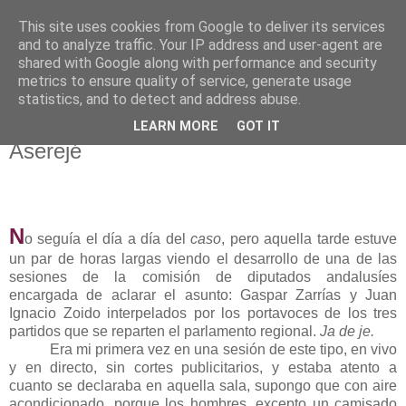
This site uses cookies from Google to deliver its services
El pisapapeles de Karlsbad
and to analyze traffic. Your IP address and user-agent are
shared with Google along with performance and security
metrics to ensure quality of service, generate usage
Páginas de un escritor rural
statistics, and to detect and address abuse.
LEARN MORE
GOT IT
viernes, 26 de octubre de 2012
Aserejé
N
o seguía el día a día del
caso
, pero aquella tarde estuve
un par de horas largas viendo el desarrollo de una de las
sesiones de la comisión de diputados andalusíes
encargada de aclarar el asunto: Gaspar Zarrías y Juan
Ignacio Zoido interpelados por los portavoces de los tres
partidos que se reparten el parlamento regional.
Ja de je.
Era mi primera vez en una sesión de este tipo, en vivo
y en directo, sin cortes publicitarios, y estaba atento a
cuanto se declaraba en aquella sala, supongo que con aire
acondicionado, porque los hombres, excepto un camisado