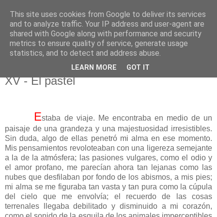
This site uses cookies from Google to deliver its services
El pisapapeles de Karlsbad
and to analyze traffic. Your IP address and user-agent are
shared with Google along with performance and security
metrics to ensure quality of service, generate usage
Páginas de un escritor rural
statistics, and to detect and address abuse.
LEARN MORE
GOT IT
sábado, 11 de marzo de 2017
XV - El pastel
E
staba de viaje. Me encontraba en medio de un
paisaje de una grandeza y una majestuosidad irresistibles.
Sin duda, algo de ellas penetró mi alma en ese momento.
Mis pensamientos revoloteaban con una ligereza semejante
a la de la atmósfera; las pasiones vulgares, como el odio y
el amor profano, me parecían ahora tan lejanas como las
nubes que desfilaban por fondo de los abismos, a mis pies;
mi alma se me figuraba tan vasta y tan pura como la cúpula
del cielo que me envolvía; el recuerdo de las cosas
terrenales llegaba debilitado y disminuido a mi corazón,
como el sonido de la esquila de los animales imperceptibles