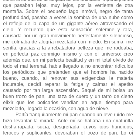
que pasaban lejos, muy lejos, por la vertiente de otra
montaña. Sobre el pequeño lago inmóvil, negro de tanta
profundidad, pasaba a veces la sombra de una nube como
el reflejo de la capa de un gigante aéreo atravesando el
cielo. Y recuerdo que esta sensación solemne y rara,
causada por un gran movimiento perfectamente silencioso,
me colmaba de alegría mezclada con miedo. En suma, me
sentía, gracias a la arrebatadora belleza que me rodeaba,
en perfecta paz conmigo mismo y con el universo; creo
además que, en mi perfecta beatitud y en mi total olvido de
todo el mal terrenal, había llegado a no encontrar ridículos
los periódicos que pretenden que el hombre ha nacido
bueno, cuando, al renovar sus exigencias la materia
incurable, decidí reparar la fatiga y calmar el apetito
causado por tan larga ascensión. Saqué de mi bolsa un
buen trozo de pan, una taza de cuero y un tarro de cierto
elixir que los boticarios vendían en aquel tiempo para
mezclarlo, llegada la ocasión, con agua de nieve.
Partía tranquilamente mi pan cuando un leve ruido me
hizo levantar la mirada. Ante mí se hallaba una criaturilla
desharrapada, sucia, desgreñada, cuyos ojos hundidos,
feroces y suplicantes, devoraban el trozo de pan. Lo oí