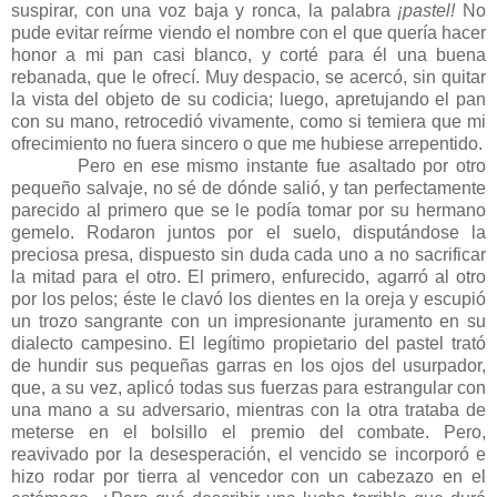
suspirar, con una voz baja y ronca, la palabra
¡pastel!
No
pude evitar reírme viendo el nombre con el que quería hacer
honor a mi pan casi blanco, y corté para él una buena
rebanada, que le ofrecí. Muy despacio, se acercó, sin quitar
la vista del objeto de su codicia; luego, apretujando el pan
con su mano, retrocedió vivamente, como si temiera que mi
ofrecimiento no fuera sincero o que me hubiese arrepentido.
Pero en ese mismo instante fue asaltado por otro
pequeño salvaje, no sé de dónde salió, y tan perfectamente
parecido al primero que se le podía tomar por su hermano
gemelo. Rodaron juntos por el suelo, disputándose la
preciosa presa, dispuesto sin duda cada uno a no sacrificar
la mitad para el otro. El primero, enfurecido, agarró al otro
por los pelos; éste le clavó los dientes en la oreja y escupió
un trozo sangrante con un impresionante juramento en su
dialecto campesino. El legítimo propietario del pastel trató
de hundir sus pequeñas garras en los ojos del usurpador,
que, a su vez, aplicó todas sus fuerzas para estrangular con
una mano a su adversario, mientras con la otra trataba de
meterse en el bolsillo el premio del combate. Pero,
reavivado por la desesperación, el vencido se incorporó e
hizo rodar por tierra al vencedor con un cabezazo en el