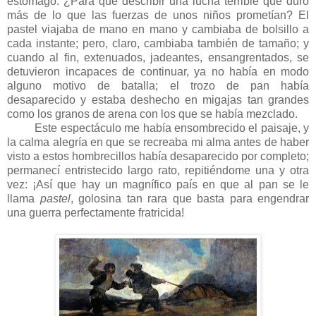
estómago. ¿Para qué describir una lucha terrible que duró
más de lo que las fuerzas de unos niños prometían? El
pastel viajaba de mano en mano y cambiaba de bolsillo a
cada instante; pero, claro, cambiaba también de tamaño; y
cuando al fin, extenuados, jadeantes, ensangrentados, se
detuvieron incapaces de continuar, ya no había en modo
alguno motivo de batalla; el trozo de pan había
desaparecido y estaba deshecho en migajas tan grandes
como los granos de arena con los que se había mezclado.
Este espectáculo me había ensombrecido el paisaje, y
la calma alegría en que se recreaba mi alma antes de haber
visto a estos hombrecillos había desaparecido por completo;
permanecí entristecido largo rato, repitiéndome una y otra
vez: ¡Así que hay un magnífico país en que al pan se le
llama
pastel
, golosina tan rara que basta para engendrar
una guerra perfectamente fratricida!