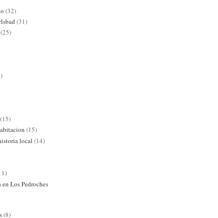
co
(32)
rlsbad
(31)
(25)
)
(15)
abitacion
(15)
istoria local
(14)
11)
ra en Los Pedroches
s
(8)