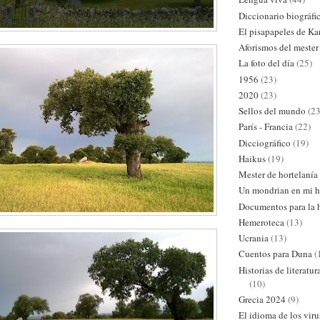
Diccionario biográfi
El pisapapeles de Ka
Aforismos del mester
La foto del día
(25)
1956
(23)
2020
(23)
Sellos del mundo
(23
París - Francia
(22)
Dicciográfico
(19)
Haikus
(19)
Mester de hortelanía
Un mondrian en mi h
Documentos para la h
Hemeroteca
(13)
Ucrania
(13)
Cuentos para Duna
(
Historias de literatu
(10)
Grecia 2024
(9)
El idioma de los viru