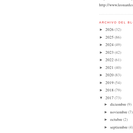
http://www.leonardc
ARCHIVO DEL B
2026
(32)
►
2025
(86)
►
2024
(49)
►
2023
(42)
►
2022
(61)
►
2021
(40)
►
2020
(83)
►
2019
(54)
►
2018
(79)
►
2017
(73)
▼
diciembre
(9)
►
noviembre
(7)
►
octubre
(2)
►
septiembre
(4)
►