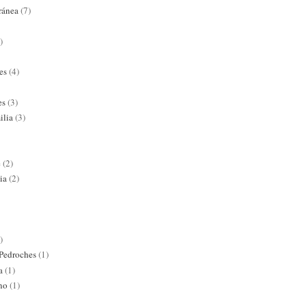
ránea
(7)
)
es
(4)
es
(3)
ilia
(3)
e
(2)
ia
(2)
)
 Pedroches
(1)
a
(1)
ano
(1)