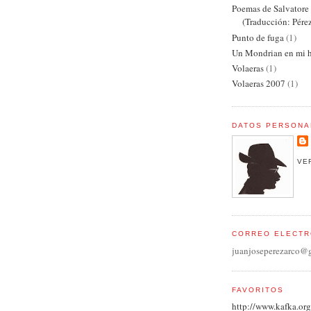
Poemas de Salvator
(Traducción: Pére
Punto de fuga
(1)
Un Mondrian en mi h
Volaeras
(1)
Volaeras 2007
(1)
DATOS PERSONA
VE
CORREO ELECTR
juanjoseperezarco@
FAVORITOS
http://www.kafka.org