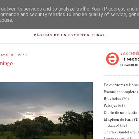
deliver its services and to analyze traffic. Your IP address and 
formance and security metrics to ensure quality of service, gen
abuse.
L PISAPAPELES DE KARLSB
PÁGINAS DE UN ESCRITOR RURAL
MAYO DE 2017
omingo
De escritores y libros
Poemas incompletos
Breviarius
(70)
Paisajes
(61)
Diario de un nicotín
El spleen de París (T
Zarco)
(52)
Charles Baudelaire
(
Lengua viva
(44)