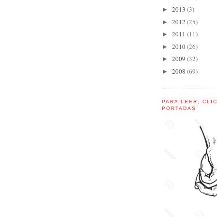
2013
(3)
►
2012
(25)
►
2011
(11)
►
2010
(26)
►
2009
(32)
►
2008
(69)
►
PARA LEER, CLI
PORTADAS