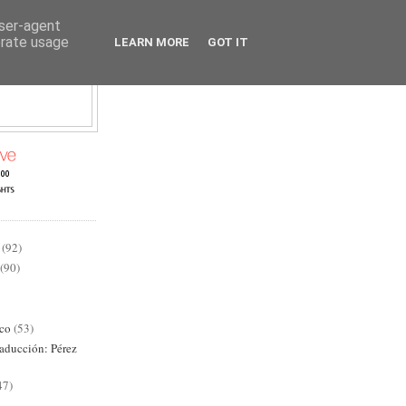
user-agent
erate usage
LEARN MORE
GOT IT
AD
(92)
(90)
ico
(53)
raducción: Pérez
47)