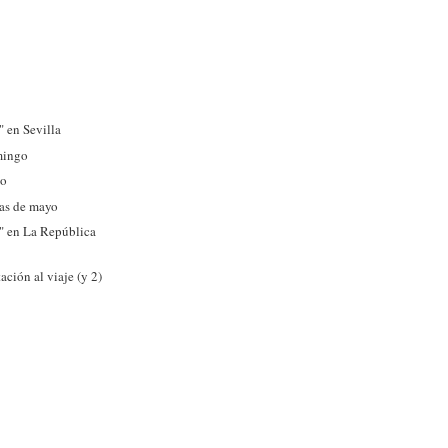
" en Sevilla
mingo
do
eas de mayo
" en La República
s
tación al viaje (y 2)