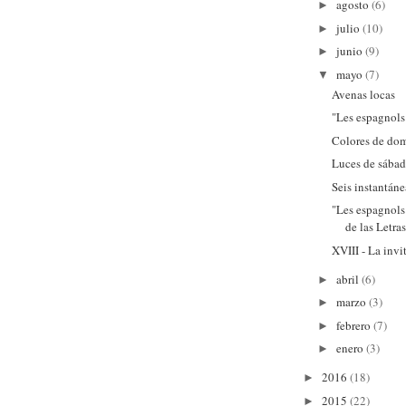
agosto
(6)
►
julio
(10)
►
junio
(9)
►
mayo
(7)
▼
Avenas locas
"Les espagnols
Colores de do
Luces de sába
Seis instantán
"Les espagnols
de las Letra
XVIII - La invi
abril
(6)
►
marzo
(3)
►
febrero
(7)
►
enero
(3)
►
2016
(18)
►
2015
(22)
►