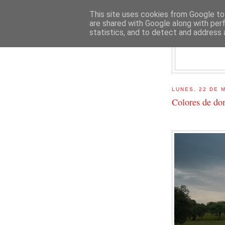
This site uses cookies from Google to 
are shared with Google along with per
statistics, and to detect and address 
E
LUNES, 22 DE 
Colores de d