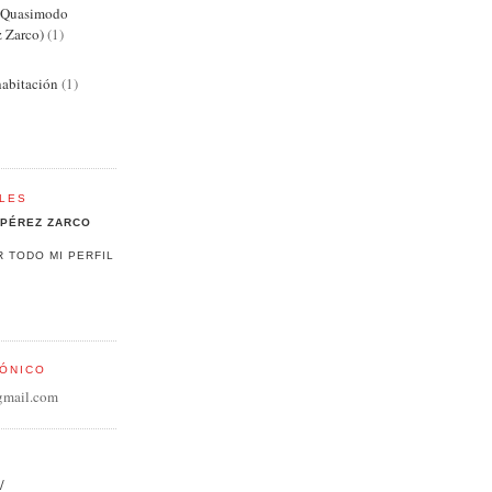
e Quasimodo
z Zarco)
(1)
abitación
(1)
LES
PÉREZ ZARCO
R TODO MI PERFIL
ÓNICO
gmail.com
/