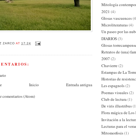
Mitología contempo
2021
(4)
Glosas vascuences
(4
Microliteraturas
(4)
Un paseo por las nub
DIARIOS
(3)
Z ZARCO
AT
17:24
Glosas torrecampens
Retratos de (una) fam
2007
(2)
MENTARIOS:
Chavierre
(2)
Estampas de La Torr
ario
Historias de resistenc
te
Inicio
Entrada antigua
Les espagnols
(2)
Poemas visuales
(2)
r comentarios (Atom)
Club de lectura
(1)
De viris illustribus
(1
Flora mágica de Los
Invitación a la lectur
Lecturas para el ver
Mitomorfosis
(1)