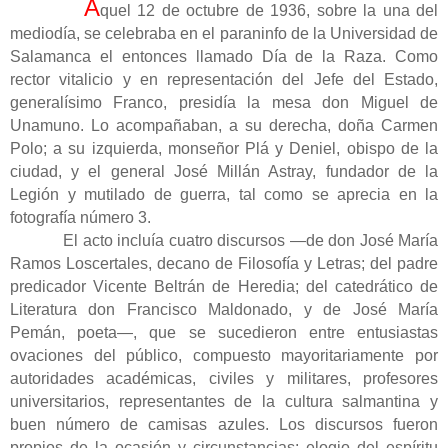
A
quel 12 de octubre de 1936, sobre la una del
mediodía, se celebraba en el paraninfo de la Universidad de
Salamanca el entonces llamado Día de la Raza. Como
rector vitalicio y en representación del Jefe del Estado,
generalísimo Franco, presidía la mesa don Miguel de
Unamuno. Lo acompañaban, a su derecha, doña Carmen
Polo; a su izquierda, monseñor Plá y Deniel, obispo de la
ciudad, y el general José Millán Astray, fundador de la
Legión y mutilado de guerra, tal como se aprecia en la
fotografía número 3.
El acto incluía cuatro discursos —de don José María
Ramos Loscertales, decano de Filosofía y Letras; del padre
predicador Vicente Beltrán de Heredia; del catedrático de
Literatura don Francisco Maldonado, y de José María
Pemán, poeta—, que se sucedieron entre entusiastas
ovaciones del público, compuesto mayoritariamente por
autoridades académicas, civiles y militares, profesores
universitarios, representantes de la cultura salmantina y
buen número de camisas azules. Los discursos fueron
propios de la ocasión y circunstancias: elogio del espíritu