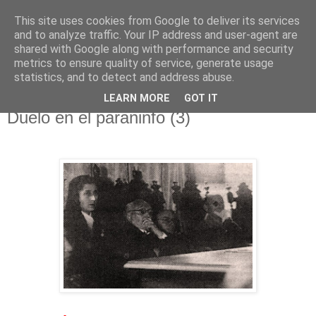
This site uses cookies from Google to deliver its services
El pisapapeles de Karlsbad
and to analyze traffic. Your IP address and user-agent are
shared with Google along with performance and security
metrics to ensure quality of service, generate usage
Páginas de un escritor rural
statistics, and to detect and address abuse.
LEARN MORE
GOT IT
miércoles, 5 de septiembre de 2018
Duelo en el paraninfo (3)