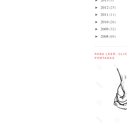
2013
(3)
►
2012
(25)
►
2011
(11)
►
2010
(26)
►
2009
(32)
►
2008
(69)
►
PARA LEER, CLI
PORTADAS