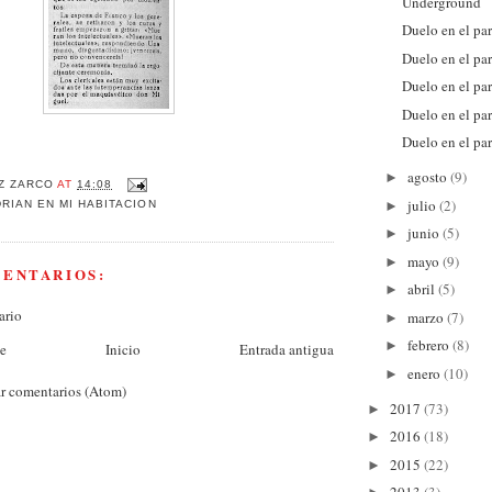
Underground
Duelo en el par
Duelo en el par
Duelo en el par
Duelo en el par
Duelo en el par
agosto
(9)
►
Z ZARCO
AT
14:08
julio
(2)
►
RIAN EN MI HABITACION
junio
(5)
►
mayo
(9)
►
MENTARIOS:
abril
(5)
►
ario
marzo
(7)
►
febrero
(8)
►
te
Inicio
Entrada antigua
enero
(10)
►
r comentarios (Atom)
2017
(73)
►
2016
(18)
►
2015
(22)
►