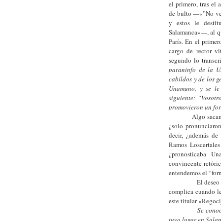
el primero, tras e
de bulto —«”No venc
y estos le desti
Salamanca»—, al qu
París. En el prime
cargo de rector vi
segundo lo transcr
paraninfo de la Un
cabildos y de los 
Unamuno, y se le 
siguiente: “Vosotr
promovieron un for
Algo sacam
¿solo pronunciaron
decir, ¿además de 
Ramos Loscertales
¿pronosticaba Un
convincente retóri
entendemos el “form
El deseo de sabe
complica cuando le
este titular «Regoc
Se conoc
tuvo lugar en Salam