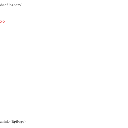
ohenfiles.com/
LOG
raninfo (Epílogo)