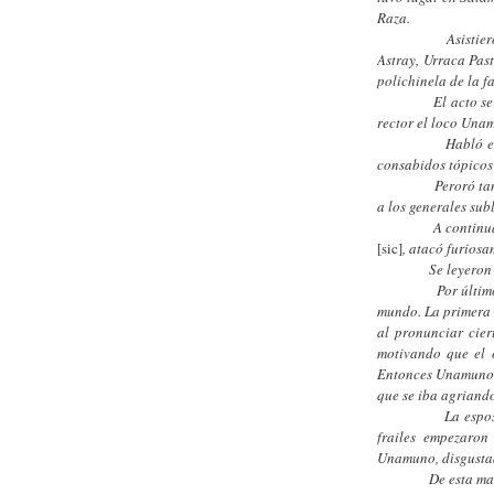
Raza.
Asistieron a la
Astray, Urraca Pas
polichinela de la f
El acto se celebr
rector el loco Una
Habló en primer
consabidos tópicos 
Peroró también U
a los generales sub
A continuación M
[sic]
, atacó furiosa
Se leyeron adhes
Por último le to
mundo. La primera 
al pronunciar cier
motivando que el 
Entonces Unamuno l
que se iba agriand
La esposa de Fra
frailes empezaron
Unamuno, disgustad
De esta manera 