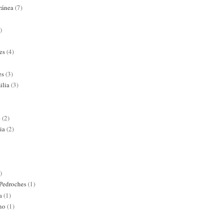
ránea
(7)
)
es
(4)
es
(3)
ilia
(3)
e
(2)
ia
(2)
)
 Pedroches
(1)
a
(1)
ano
(1)