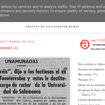
deliver its services and to analyze traffic. Your IP address and 
formance and security metrics to ensure quality of service, gen
abuse.
L PISAPAPELES DE KARLSB
PÁGINAS DE UN ESCRITOR RURAL
 SEPTIEMBRE DE 2018
raninfo (4)
De escritores y libros
Poemas incompletos
Breviarius
(70)
Paisajes
(61)
Diario de un nicotín
El spleen de París (T
Zarco)
(52)
Charles Baudelaire
(
Lengua viva
(44)