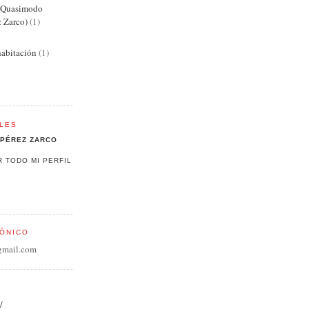
e Quasimodo
z Zarco)
(1)
abitación
(1)
LES
PÉREZ ZARCO
R TODO MI PERFIL
ÓNICO
gmail.com
/