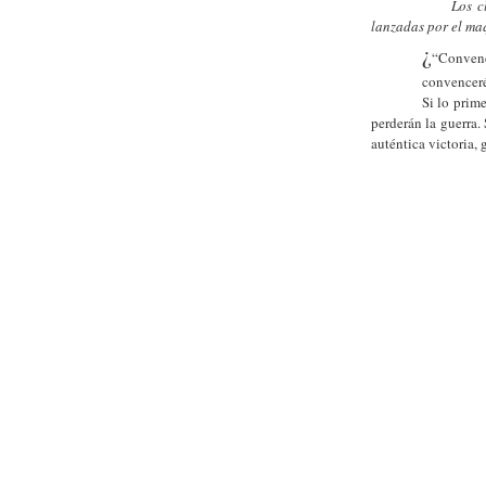
Los clericales
lanzadas por el ma
¿
“Conven
convencer
Si lo prim
perderán la guerra.
auténtica victoria, 