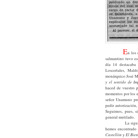
E
n los 
salmantino tuvo es
día 14 destacaba e
Loscertales, Mald
monárquico José M
y el sentido de Im
haced de vuestro 
momentos por los en
señor Unamuno pron
pedir autorización,
Seguimos, pues, s
general mutilado.
La siguiente not
hemos encontrado 
Castellón
y
El Bie