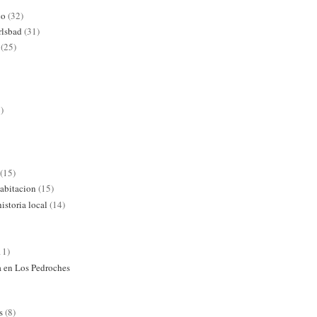
co
(32)
rlsbad
(31)
(25)
)
(15)
abitacion
(15)
istoria local
(14)
11)
ra en Los Pedroches
s
(8)