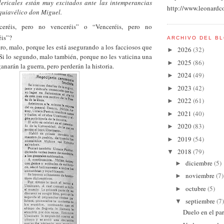
 están muy excitados ante las intemperancias
http://www.leonardc
quiavélico don Miguel.
ceréis, pero no venceréis” o “Venceréis, pero no
éis”?
ARCHIVO DEL B
ero, malo, porque les está asegurando a los facciosos que
2026
(32)
►
 Si lo segundo, malo también, porque no les vaticina una
2025
(86)
►
ganarán la guerra, pero perderán la historia.
2024
(49)
►
2023
(42)
►
2022
(61)
►
2021
(40)
►
2020
(83)
►
2019
(54)
►
2018
(79)
▼
diciembre
(5)
►
noviembre
(7)
►
octubre
(5)
►
septiembre
(7)
▼
Duelo en el pa