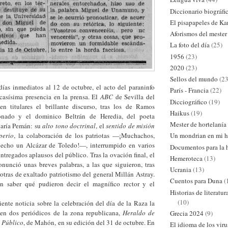
Diccionario biográfi
El pisapapeles de Ka
Aforismos del mester
La foto del día
(25)
1956
(23)
2020
(23)
Sellos del mundo
(23
días inmediatos al 12 de octubre, el acto del paraninfo
París - Francia
(22)
casísima presencia en la prensa. El
ABC
de Sevilla del
Dicciográfico
(19)
n titulares el brillante discurso, tras los de Ramos
Haikus
(19)
onado y el dominico Beltrán de Heredia, del poeta
Mester de hortelanía
aría Pemán: su
alto tono doctrinal
, el
sentido de misión
perio
, la colaboración de los patriotas —¡Muchachos,
Un mondrian en mi h
pecho un Alcázar de Toledo!—, interrumpido en varios
Documentos para la h
tregados aplausos del público. Tras la ovación final, el
Hemeroteca
(13)
unció unas breves palabras, a las que siguieron, tras
Ucrania
(13)
 otras de exaltado patriotismo del general Millán Astray.
Cuentos para Duna
(
in saber qué pudieron decir el magnífico rector y el
Historias de literatu
(10)
icia sobre la celebración del día de la Raza la
en dos periódicos de la zona republicana,
Heraldo de
Grecia 2024
(9)
n Público
, de Mahón, en su edición del 31 de octubre. En
El idioma de los viru