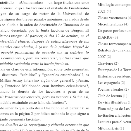
l antetítulo —«Unamunadas»— un largo titular, con error
Mitología contempo
eréis”, dijo a los facciosos el exilado de Fuenterrabía
2021
(4)
tuyen de su cargo de rector de la Universidad de
Glosas vascuences
(4
e siguen dos breves párrafos anónimos, enviados desde
Microliteraturas
(4)
ro se alude a la orden de destitución de Unamuno de su
talicio decretada por la Junta facciosa de Burgos. El
Un paseo por las nub
ibimos íntegro:
Al parecer, el día 12 de octubre, en el
DIARIOS
(3)
iversidad charra, después de bellos discursos de los
Glosas torrecampens
generales entorchados, hizo uso de la palabra Miguel de
Retratos de (una) fam
ocurrió pronosticar, de acuerdo con su retórica, lo
2007
(2)
os convenceréis, pero no venceréis”, y otras cosas, que
Chavierre
(2)
midable escándalo entre la horda facciosa
.
os en claro de esta información, sobre todo preguntas:
Estampas de La Torr
 discursos “cabildos” y “generales entorchados”?, es
Historias de resistenc
Millán Astray intervino algún otro general?, ¿Pemán,
Les espagnols
(2)
 y Francisco Maldonado eran hombres eclesiásticos?,
Poemas visuales
(2)
amuno la derrota de los facciosos a pesar de su
Club de lectura
(1)
ca?
Vosotros convenceréis, pero no venceréis
. Si fue así,
De viris illustribus
(1
idable escándalo entre la horda facciosa”.
r lo que pudo decir Unamuno en el paraninfo se
Flora mágica de Los
emos en la página 2 periódico mahonés lo que sigue a
Invitación a la lectur
ijante ceremonia fascista»:
Lecturas para el ver
en detalles de la regocijante y ridícula ceremonia que
Mitomorfosis
(1)
anca el día 12 de este mes con motivo de la Fiesta de la