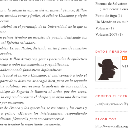
Poemas de Salvator
(Traducción: Pére
 misma la esposa del ex general Franco, Millán
Punto de fuga
(1)
tor, muchos curas y frailes, el célebre Unamuno y algún
acción.
Un Mondrian en mi h
ó en el paraninfo de la Universidad, de la que es
Volaeras
(1)
muno.
Volaeras 2007
(1)
 término un maestro de pueblo, dedicando los
«al Ejército salvador».
rraca Pastor, diciendo varias frases de sumisión
DATOS PERSONA
levados.
illán Astray con gestos y actitudes de epiléctico
mente a todos los comunistas y republicanos.
VE
iones de fantásticos diplomáticos.
có el turno a Unamuno, el cual censuró a todo el
parte de su discurso se acogió bien, pero en la segunda
tas palabras, provocaron la molestia de los reunidos,
obispo de Segovia le llamara al orden por dos veces.
a emprendió contra el obispo y se armó una discusión
CORREO ELECTR
o por momentos.
juanjoseperezarco@
nco y los generales, se retiraron y los curas y
 a gritar: «Mueran los intelectuales», respondiendo
ísimo: ¡Venceréis, pero no convenceréis!
FAVORITOS
terminó la regocijante ceremonia.
http://www.kafka.org