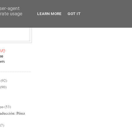
user-agent
erate usage
LEARN MORE
GOT IT
AD
(92)
(90)
ico
(53)
raducción: Pérez
47)