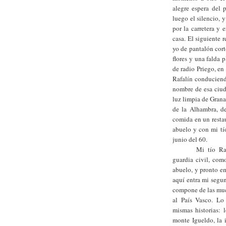
alegre espera del 
luego el silencio,
por la carretera y
casa. El siguiente 
yo de pantalón cor
flores y una falda 
de radio Priego, en
Rafalín conduciend
nombre de esa ciuda
luz limpia de Grana
de la Alhambra, de
comida en un resta
abuelo y con mi tí
junio del 60.
Mi tío Ra
guardia civil, co
abuelo, y pronto e
aquí entra mi segun
compone de las muc
al País Vasco. Lo
mismas historias: 
monte Igueldo, la i