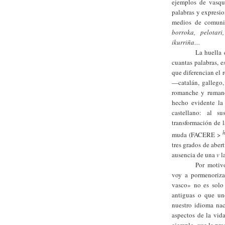
ejemplos de vasqui
palabras y expresio
medios de comun
borroka, pelotari
ikurriña…
La huella 
cuantas palabras, 
que diferencian el 
—catalán, gallego, 
romanche y ruman
hecho evidente la
castellano: a
l su
transformación de l
muda (FACERE >
tres grados de abert
ausencia de una
v
l
Por motivo
voy a pormenoriza
vasco» no es solo
antiguas o que un
nuestro idioma nac
aspectos de la vi