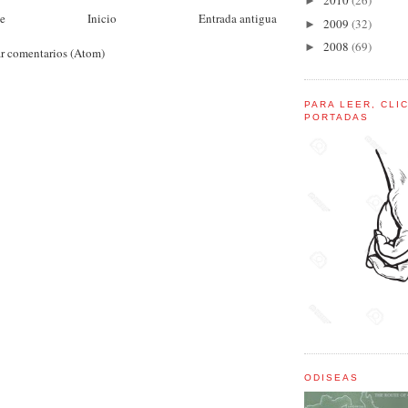
2010
(26)
►
te
Inicio
Entrada antigua
2009
(32)
►
2008
(69)
►
r comentarios (Atom)
PARA LEER, CLI
PORTADAS
ODISEAS