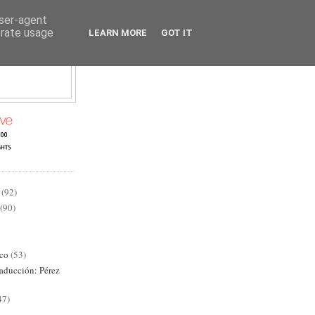
user-agent
erate usage
LEARN MORE
GOT IT
AD
(92)
(90)
ico
(53)
raducción: Pérez
47)