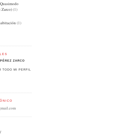
e Quasimodo
z Zarco)
(1)
abitación
(1)
LES
PÉREZ ZARCO
R TODO MI PERFIL
ÓNICO
gmail.com
/