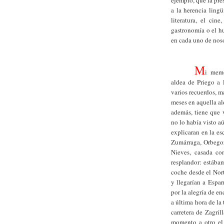
ejemplo, que la pre
a la herencia lingü
literatura, el cine
gastronomía o el hu
en cada uno de noso
M
i memo
aldea de Priego a 
varios recuerdos, m
meses en aquella al
además, tiene que 
no lo había visto 
explicaran en la es
Zumárraga, Orbegoz
Nieves, casada co
resplandor: estábam
coche desde el Nor
y llegarían a Espa
por la alegría de e
a última hora de la 
carretera de Zagri
momento a otro el 