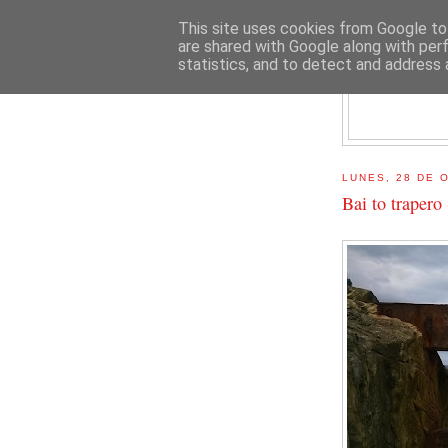
This site uses cookies from Google to 
are shared with Google along with per
statistics, and to detect and address 
E
LUNES, 28 DE 
Bai to trapero 