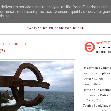
deliver its services and to analyze traffic. Your IP address and 
formance and security metrics to ensure quality of service, gen
abuse.
L PISAPAPELES DE KARLSB
PÁGINAS DE UN ESCRITOR RURAL
OCTUBRE DE 2019
(3)
De escritores y libros
Poemas incompletos
Breviarius
(70)
Paisajes
(61)
Diario de un nicotín
El spleen de París (T
Zarco)
(52)
Charles Baudelaire
(
Lengua viva
(44)