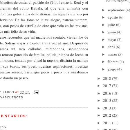
Bai to trapero 
blecitos de costa, el partido de fútbol entre la Real y el
piernas del rubio Kubala, al que ella animaba con
septiembre
(4)
►
có tres goles a los donostiarras. En aquel viaje vio por
agosto
(6)
►
evisión. En las fotos se la ve alegre, risueña siempre,
julio
(6)
►
 con poses de estrella de cine que veía en las revistas.
ca más feliz de su vida.
junio
(4)
►
esos recuerdos que mi madre nos contaba vienen los de
mayo
(3)
►
te. Solían viajar a Córdoba una vez al año. Después de
abril
(6)
►
bamos un rato callados, mirándonos, sabiéndonos
marzo
(5)
ás remoto parecido de familia, pálida, blanca de leche su
►
i, morena, tostada por el sol la nuestra, distinta la manera
febrero
(4)
►
s, sus tonos, sus pues, nuestras aspiraciones, nuestras
enero
(4)
►
nuestros seseos, hasta que poco a poco nos aunábamos
 o dando un paseo.
2018
(79)
►
2017
(73)
►
2016
(18)
Z ZARCO
AT
12:53
►
 VASCUENCES
2015
(22)
►
2013
(3)
►
2012
(25)
MENTARIOS:
►
2011
(11)
►
ario