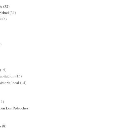
co
(32)
rlsbad
(31)
(25)
)
(15)
abitacion
(15)
istoria local
(14)
11)
ra en Los Pedroches
s
(8)