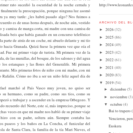
http://www.leonardc
primer rato sucedió la oscuridad de la noche cerrada y
 y finalmente la preocupación, porque ninguna luz asomó
 era ya muy tarde: ¿les habrá pasado algo? Nos fuimos a
recuerdo es de unas horas después, de noche aún, vestido
ARCHIVO DEL B
to y camisa de manga corta, mi madre con una camisa de
2026
(32)
►
plisada beis que había ganado en un concurso telefónico
2025
(86)
►
 la parte de atrás de un coche, mi abuelo delante y mi tío
2024
(49)
►
o hacia Granada. Quizá fuese la primera vez que oía el
2023
(42)
d. Fue mi primer viaje de turista. Mi primera vez de la
►
da, de las murallas, del bosque, de los salones y del agua
2022
(61)
►
 los estanques y las flores del Generalife. Mi primera
2021
(40)
►
urante. Mis primeras fotos de niño con mi madre, con mi
2020
(83)
►
o Rafalín. Cómo no iba a ser un niño feliz aquel día de
2019
(54)
▼
fael marchó al País Vasco muy joven, no quiso ser
diciembre
(5)
►
mo su hermano, como su padre, como sus tíos, como su
noviembre
(3)
►
mpezó a trabajar y a ascender en la empresa Orbegozo. Y
octubre
(4)
▼
do recuerdo del Norte, este sí, más impreciso, porque se
Bai to trapero 
has veces en que mi madre nos habló de su primer viaje
 hizo con su padre, soltera aún. Siempre contaba las
Vencieron, per
los paseos y los baños en La Concha, el funicular del
Euskera
sla de Santa Clara, la familia de la tía Mari Nieves, el