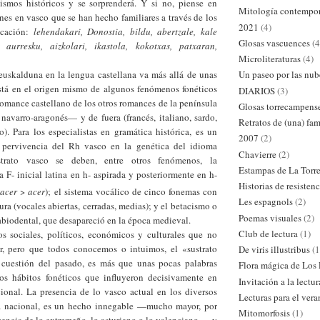
smos históricos y se sorprenderá. Y si no, piense en
Mitología contempo
nes en vasco que se han hecho familiares a través de los
2021
(4)
icación:
lehendakari, Donostia, bildu, abertzale, kale
Glosas vascuences
(4
, aurresku, aizkolari, ikastola, kokotxas, patxaran,
Microliteraturas
(4)
euskalduna en la lengua castellana va más allá de unas
Un paseo por las nub
está en el origen mismo de algunos fenómenos fonéticos
DIARIOS
(3)
romance castellano de los otros romances de la península
Glosas torrecampens
navarro-aragonés— y de fuera (francés, italiano, sardo,
Retratos de (una) fam
o).
Para los especialistas en gramática histórica, es un
2007
(2)
 pervivencia del Rh vasco en la genética del idioma
Chavierre
(2)
strato vasco se deben, entre otros fenómenos, la
Estampas de La Torr
a F- inicial latina en h- aspirada y posteriormente en h-
Historias de resistenc
h
acer
>
acer
); el sistema vocálico de cinco fonemas con
Les espagnols
(2)
ura (vocales abiertas, cerradas, medias); y el betacismo o
Poemas visuales
(2)
abiodental, que desapareció en la época medieval.
Club de lectura
(1)
s sociales, políticos, económicos y culturales que no
r, pero que todos conocemos o intuimos, el «sustrato
De viris illustribus
(1
 cuestión del pasado, es más que unas pocas palabras
Flora mágica de Los
os hábitos fonéticos que influyeron decisivamente en
Invitación a la lectur
ional. La presencia de lo vasco actual en los diversos
Lecturas para el ver
da nacional, es un hecho innegable —mucho mayor, por
Mitomorfosis
(1)