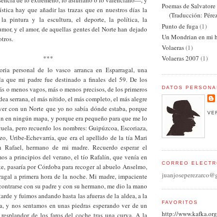
sencia de lo extremeño, lo asturiano o lo valenciano—, y
Poemas de Salvator
ística hay que añadir las trazas que en nuestros días la
(Traducción: Pére
, la pintura y la escultura, el deporte, la política, la
Punto de fuga
(1)
mor, y el amor, de aquellas gentes del Norte han dejado
Un Mondrian en mi h
tros.
Volaeras
(1)
***
Volaeras 2007
(1)
ria personal de lo vasco arranca en Esparragal, una
la que mi padre fue destinado a finales del 59. De los
DATOS PERSONA
ás o menos vagos, más o menos precisos, de los primeros
dea serrana, el más nítido, el más completo, el más alegre
ver con un Norte que yo no sabía dónde estaba, porque
VE
aún en ningún mapa, y porque era pequeño para que me lo
cuela, pero recuerdo los nombres: Guipúzcoa, Escoriaza,
o, Uribe-Echevarría, que era el apellido de la tía Mari
n Rafael, hermano de mi madre. Recuerdo esperar el
os a principios del verano, el tío Rafalín, que venía en
CORREO ELECTR
te, pasaría por Córdoba para recoger al abuelo Anselmo,
juanjoseperezarco@
rragal a primera hora de la noche. Mi madre, impaciente
ncontrarse con su padre y con su hermano, me dio la mano
tarde y fuimos andando hasta las afueras de la aldea, a la
FAVORITOS
lla, y nos sentamos en unas piedras esperando ver de un
http://www.kafka.org
resplandor de los faros del coche tras una curva. A la