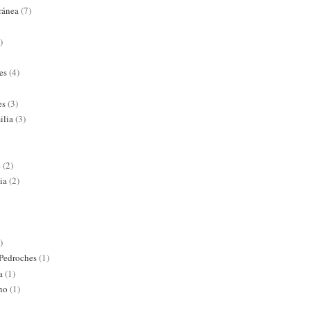
ránea
(7)
)
es
(4)
es
(3)
ilia
(3)
e
(2)
ia
(2)
)
 Pedroches
(1)
a
(1)
ano
(1)