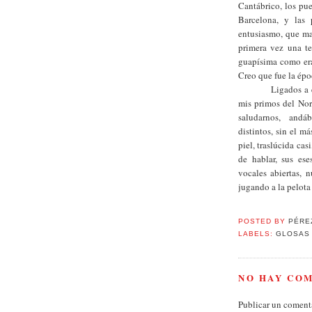
Cantábrico, los pue
Barcelona, y las 
entusiasmo, que mar
primera vez una tel
guapísima como era,
Creo que fue la épo
Ligados a 
mis primos del Nor
saludarnos, andá
distintos, sin el m
piel, traslúcida cas
de hablar, sus ese
vocales abiertas, 
jugando a la pelota
POSTED BY
PÉRE
LABELS:
GLOSAS
NO HAY CO
Publicar un coment