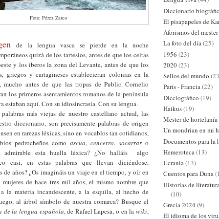
Diccionario biográfi
Foto: Pérez Zarco
El pisapapeles de Ka
Aforismos del mester
gen
La foto del día
(25)
de la lengua vasca se pierde en la noche
1956
(23)
mporáneos quizá de los tartesios, antes de que los celtas
este y los iberos la zona del Levante, antes de que los
2020
(23)
s, griegos y cartagineses establecieran colonias en la
Sellos del mundo
(23
a, mucho antes de que las tropas de Publio Cornelio
París - Francia
(22)
ran los primeros asentamientos romanos de la península
Dicciográfico
(19)
 ya estaban aquí. Con su idiosincrasia. Con su lengua.
Haikus
(19)
 palabras más viejas de nuestro castellano actual, las
Mester de hortelanía
stro diccionario, son precisamente palabras de origen
Un mondrian en mi h
nsen en rarezas léxicas, sino en vocablos tan cotidianos,
Documentos para la h
labios pedrocheños como
ascua
,
cencerro
,
socarrar
o
Hemeroteca
(13)
 admirable esta huella léxica? ¿No halláis
algo
co casi, en estas palabras que llevan diciéndose,
Ucrania
(13)
 de años? ¿Os imagináis un viaje en el tiempo, y oír en
Cuentos para Duna
(
 mujeres de hace tres mil años, el mismo nombre que
Historias de literatu
a la materia incandescente, a la esquila, al hecho de
(10)
fuego, al árbol símbolo de nuestra comarca? Busque el
Grecia 2024
(9)
a de la lengua española
, de Rafael Lapesa, o en la
wiki
,
El idioma de los viru