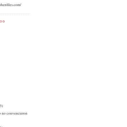
ohenfiles.com/
LOG
(3)
o no convencieron