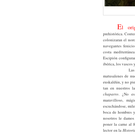
E
l
ori
prehistórica. Conte
colonizaran el noro
navegantes fenicio
costa mediterráne
Escipión configura
ibérica, los vascos
Las
matusalenes de nue
euskaldún, y no pie
tan en nuestros 
chaparro
. ¿No es
maravilloso, mági
escuchándose, miles
boca de hombres y
nosotros le damos 
poner la carne al 
lector en la
Histori