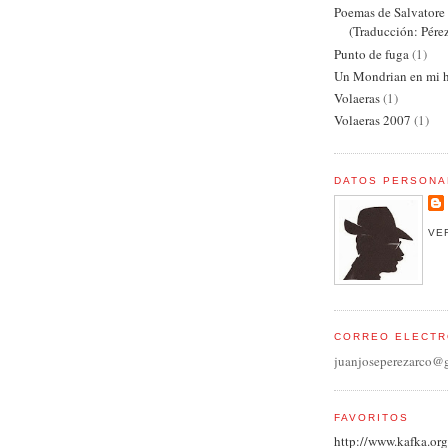
Poemas de Salvator
(Traducción: Pére
Punto de fuga
(1)
Un Mondrian en mi h
Volaeras
(1)
Volaeras 2007
(1)
DATOS PERSONA
VE
CORREO ELECTR
juanjoseperezarco@
FAVORITOS
http://www.kafka.org