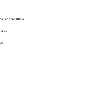
na tarde con lluvia
(XXXV)
 días