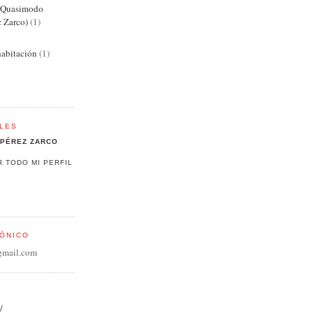
e Quasimodo
z Zarco)
(1)
abitación
(1)
LES
PÉREZ ZARCO
R TODO MI PERFIL
ÓNICO
gmail.com
/