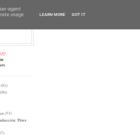
user-agent
erate usage
LEARN MORE
GOT IT
AD
(92)
(90)
ico
(53)
raducción: Pérez
47)