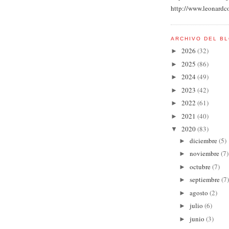
http://www.leonardc
ARCHIVO DEL B
2026
(32)
►
2025
(86)
►
2024
(49)
►
2023
(42)
►
2022
(61)
►
2021
(40)
►
2020
(83)
▼
diciembre
(5)
►
noviembre
(7)
►
octubre
(7)
►
septiembre
(7)
►
agosto
(2)
►
julio
(6)
►
junio
(3)
►