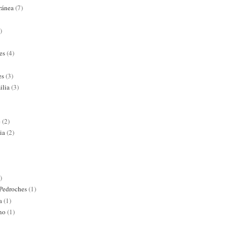
ránea
(7)
)
es
(4)
es
(3)
ilia
(3)
e
(2)
ia
(2)
)
 Pedroches
(1)
a
(1)
ano
(1)