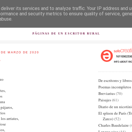
deliver its services and to analyze traffic. Your IP address and 
formance and security metrics to ensure quality of service, gen
abuse.
L PISAPAPELES DE KARLSB
PÁGINAS DE UN ESCRITOR RURAL
 DE MARZO DE 2020
o
rzo
De escritores y libros
Poemas incompletos
tes,
Breviarius
(70)
os
Paisajes
(61)
ana
Diario de un nicotín
 pájaros,
rios
El spleen de París (T
los arriates,
Zarco)
(52)
dose
Charles Baudelaire
(
ios,
Lengua viva
(44)