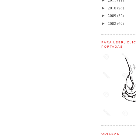
2011
(11)
►
2010
(26)
►
2009
(32)
►
2008
(69)
►
PARA LEER, CLI
PORTADAS
ODISEAS