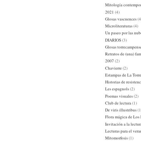
Mitología contempo
2021
(4)
Glosas vascuences
(4
Microliteraturas
(4)
Un paseo por las nub
DIARIOS
(3)
Glosas torrecampens
Retratos de (una) fam
2007
(2)
Chavierre
(2)
Estampas de La Torr
Historias de resistenc
Les espagnols
(2)
Poemas visuales
(2)
Club de lectura
(1)
De viris illustribus
(1
Flora mágica de Los
Invitación a la lectur
Lecturas para el ver
Mitomorfosis
(1)