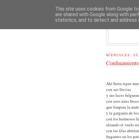
This site uses cookies from Google to 
are shared with Google along with per
statistics, and to detect and address 
E
MIÉRCOLES, 25
Confinamient
Ahí fuera sigue ma
con sus lluvias
y sus luces fulguran
con esos aires fresc
que limpian la mañ
y la garganta de los
con los hermosos li
alzando el vuelo en 
con las lilas abrién
fragantes en los pat