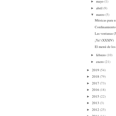
mayo
(1)
►
abril
(9)
►
marzo
(5)
▼
Músicas para u
Confinamiento
Las ventanas 
¡Ya! (XXXIV)
El menú de los
febrero
(10)
►
enero
(21)
►
2019
(54)
►
2018
(79)
►
2017
(73)
►
2016
(18)
►
2015
(22)
►
2013
(3)
►
2012
(25)
►