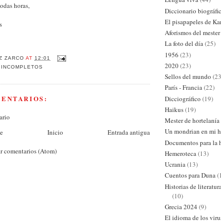
todas horas,
Diccionario biográfi
El pisapapeles de Ka
s
Aforismos del mester
La foto del día
(25)
1956
(23)
Z ZARCO
AT
12:01
2020
(23)
 INCOMPLETOS
Sellos del mundo
(23
París - Francia
(22)
MENTARIOS:
Dicciográfico
(19)
Haikus
(19)
ario
Mester de hortelanía
Un mondrian en mi h
te
Inicio
Entrada antigua
Documentos para la h
r comentarios (Atom)
Hemeroteca
(13)
Ucrania
(13)
Cuentos para Duna
(
Historias de literatu
(10)
Grecia 2024
(9)
El idioma de los viru