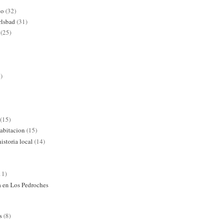
co
(32)
rlsbad
(31)
(25)
)
(15)
abitacion
(15)
istoria local
(14)
11)
ra en Los Pedroches
s
(8)