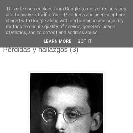
This site uses cookies from Google to deliver its services
El pisapapeles de Karlsbad
and to analyze traffic. Your IP address and user-agent are
shared with Google along with performance and security
metrics to ensure quality of service, generate usage
Páginas de un escritor rural
statistics, and to detect and address abuse.
LEARN MORE
GOT IT
viernes, 30 de octubre de 2020
Pérdidas y hallazgos (3)