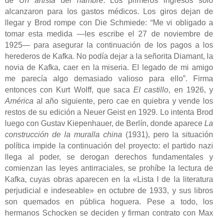
de
Un artista del hambre
. Los primeros ingresos solo
alcanzaron para los gastos médicos. Los giros dejan de
llegar y Brod rompe con Die Schmiede: “Me vi obligado a
tomar esta medida —les escribe el 27 de noviembre de
1925— para asegurar la continuación de los pagos a los
herederos de Kafka. No podía dejar a la señorita Diamant, la
novia de Kafka, caer en la miseria. El legado de mi amigo
me parecía algo demasiado valioso para ello”. Firma
entonces con Kurt Wolff, que saca
El castillo
, en 1926, y
América
al año siguiente, pero cae en quiebra y vende los
restos de su edición a Neuer Geist en 1929. Lo intenta Brod
luego con Gustav Kiepenhauer, de Berlín, donde aparece
La
construcción de la muralla china
(1931), pero la situación
política impide la continuación del proyecto: el partido nazi
llega al poder, se derogan derechos fundamentales y
comienzan las leyes antirraciales, se prohíbe la lectura de
Kafka, cuyas obras aparecen en la «Lista I de la literatura
perjudicial e indeseable» en octubre de 1933, y sus libros
son quemados en pública hoguera. Pese a todo, los
hermanos Schocken se deciden y firman contrato con Max