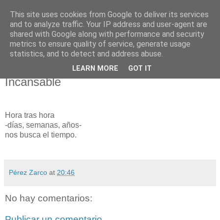
This site uses cookies from Google to deliver its services
El pisapapeles de Karlsbad
and to analyze traffic. Your IP address and user-agent are
shared with Google along with performance and security
metrics to ensure quality of service, generate usage
Páginas de un escritor rural
statistics, and to detect and address abuse.
LEARN MORE
GOT IT
lunes, 4 de enero de 2021
Incansable
Hora tras hora
-días, semanas, años-
nos busca el tiempo.
Pérez Zarco
at
20:46
No hay comentarios:
Publicar un comentario