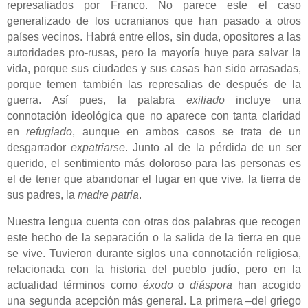
represaliados por Franco.
No parece este el caso
generalizado de los ucranianos que han pasado a otros
países vecinos. Habrá entre ellos, sin duda, opositores a las
autoridades pro-rusas, pero la mayoría huye para salvar la
vida, porque sus ciudades y sus casas han sido arrasadas,
porque temen también las represalias de después de la
guerra. Así pues, la palabra
exiliado
incluye una
connotación ideológica que no aparece con tanta claridad
en
refugiado
,
aunque en ambos casos se trata de un
desgarrador
expatriarse
.
Junto al de la pérdida de un ser
querido, el sentimiento más doloroso para las personas es
el de tener que abandonar el lugar en que vive, la tierra de
sus padres, la
madre patria
.
Nuestra lengua cuenta con otras
dos
palabras que recogen
e
ste
hecho de la separación o la salida de la tierra en que
se vive. Tuvieron durante siglos una connotación religiosa,
relacionada con la historia del pueblo judío, pero en la
actualidad términos como
éxodo
o
diáspora
han acogido
una segunda acepción más general.
La primera ‒del griego