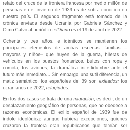
relato del cruce de la frontera francesa por medio millón de
personas en el invierno de 1939 es de sobra conocido en
nuestro país.
El segundo fragmento está tomado de la
crónica enviada desde Ucrania por Gabriela Sánchez y
Olmo Calvo al periódico
elDiario.es
el 19 de abril de 2022.
Ochenta y tres años, e idénticos
se mantienen
los
principales elementos de ambas escenas: familias ‒
mayores y niños‒
que huyen de la guerra, hileras de
vehículos en los puestos fronterizos, bultos con ropa y
comida, los aviones, la dramática incertidumbre ante el
futuro más inmediato…
Sin em
b
argo,
una sutil diferencia
,
un
matiz semántico: los españoles del 39 son
exiliados;
los
ucranianos de 2022,
refugiados
.
En los dos casos se trata de una
migración
, es decir, de un
desplazamiento geográfico de personas, que no obedece a
razones económicas.
El exilio español de 1939 fue de
índole ideológica: aunque hubiera excepciones, quienes
cruzaron la frontera eran republican
o
s
que temían ser