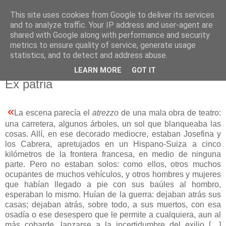
This site uses cookies from Google to deliver its services
El pisapapeles de Karlsbad
and to analyze traffic. Your IP address and user-agent are
shared with Google along with performance and security
metrics to ensure quality of service, generate usage
Páginas de un escritor rural
statistics, and to detect and address abuse.
LEARN MORE
GOT IT
viernes, 22 de abril de 2022
Ex patria
«
La escena parecía el
atrezzo
de una mala obra de teatro:
una carretera, algunos árboles, un sol que blanqueaba las
cosas. Allí, en ese decorado mediocre, estaban Josefina y
los Cabrera, apretujados en un Hispano-Suiza a cinco
kilómetros de la frontera francesa, en medio de ninguna
parte. Pero no estaban solos: como ellos, otros muchos
ocupantes de muchos vehículos, y otros hombres y mujeres
que habían llegado a pie con sus baúles al hombro,
esperaban lo mismo. Huían de la guerra: dejaban atrás sus
casas; dejaban atrás, sobre todo, a sus muertos, con esa
osadía o ese desespero que le permite a cualquiera, aun al
más cobarde, lanzarse a la incertidumbre del exilio […]