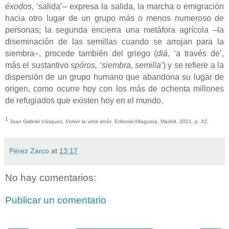
éxodos
, ‘salida’‒ expresa la salida, la marcha o emigración
hacia otro lugar de un grupo más o menos numeroso de
personas; la segunda encierra una metáfora agrícola ‒la
dis
eminación
de las semillas cuando se arrojan para la
siembra‒, procede también del griego (
diá
, ‘a través de’,
más el sustantivo
spóros, ‘siembra, semilla’
) y se refiere a la
dispersión de un grupo humano que abandona su lugar de
origen, como ocurre hoy con
los más de ochenta
millones
de refugiados que existen hoy en el mundo.
¹
Juan Gabriel Vásquez,
Volver la vista atrás
. Editorial Alfaguara, Madrid, 2021, p. 42.
Pérez Zarco
at
13:17
No hay comentarios:
Publicar un comentario