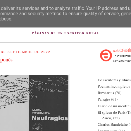
deliver its services and to analyze traffic. Your IP address and 
formance and security metrics to ensure quality of service, gen
abuse.
L PISAPAPELES DE KARLSB
PÁGINAS DE UN ESCRITOR RURAL
 DE SEPTIEMBRE DE 2022
aponés
De escritores y libros
Poemas incompletos
Breviarius
(70)
Paisajes
(61)
Diario de un nicotín
El spleen de París (T
Zarco)
(52)
Charles Baudelaire
(
Lengua viva
(44)