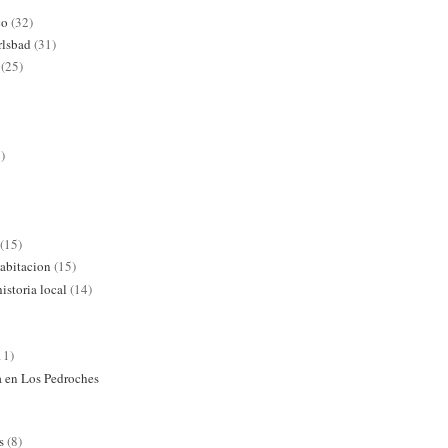
co
(32)
rlsbad
(31)
(25)
)
(15)
abitacion
(15)
istoria local
(14)
11)
ra en Los Pedroches
s
(8)