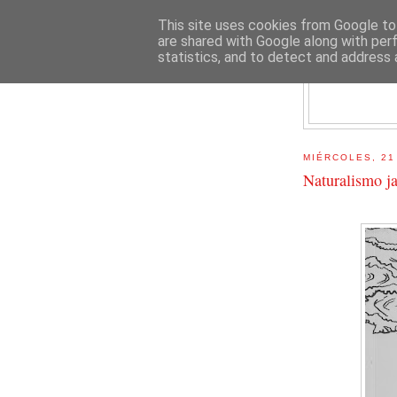
This site uses cookies from Google to 
are shared with Google along with per
statistics, and to detect and address 
E
MIÉRCOLES, 21
Naturalismo j