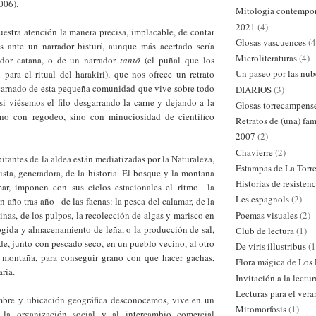
006).
Mitología contempo
2021
(4)
estra atención la manera precisa, implacable, de contar
Glosas vascuences
(4
os ante un narrador bisturí, aunque más acertado sería
Microliteraturas
(4)
ador catana, o de un narrador
tantō
(el puñal que los
Un paseo por las nub
 para el ritual del harakiri), que nos ofrece un retrato
scarnado de esta pequeña comunidad que vive sobre todo
DIARIOS
(3)
si viésemos el filo desgarrando la carne y dejando a la
Glosas torrecampens
, no con regodeo, sino con minuciosidad de científico
Retratos de (una) fam
2007
(2)
Chavierre
(2)
bitantes de la aldea están mediatizadas por la Naturaleza,
Estampas de La Torr
sta, generadora, de la historia. El bosque y la montaña
Historias de resistenc
ar, imponen con sus ciclos estacionales el ritmo ‒la
Les espagnols
(2)
 año tras año‒ de las faenas: la pesca del calamar, de la
Poemas visuales
(2)
dinas, de los pulpos, la recolección de algas y marisco en
ecogida y almacenamiento de leña, o la producción de sal,
Club de lectura
(1)
de, junto con pescado seco, en un pueblo vecino, al otro
De viris illustribus
(1
 montaña, para conseguir grano con que hacer gachas,
Flora mágica de Los
ria.
Invitación a la lectur
Lecturas para el ver
mbre y ubicación geográfica desconocemos, vive en un
Mitomorfosis
(1)
 la organización social y al intercambio comercial