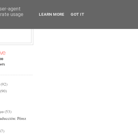
user-agent
erate usage
LEARN MORE
GOT IT
AD
(92)
(90)
ico
(53)
raducción: Pérez
47)