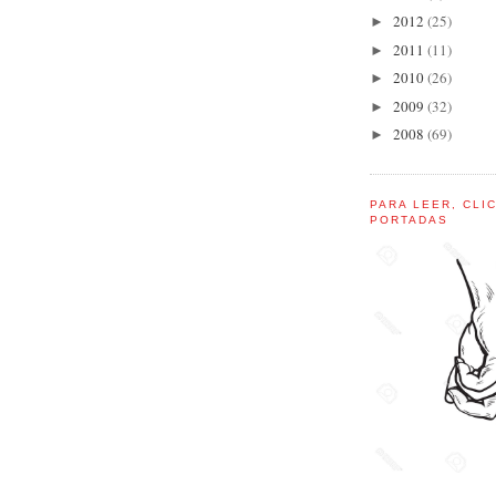
2012
(25)
►
2011
(11)
►
2010
(26)
►
2009
(32)
►
2008
(69)
►
PARA LEER, CLI
PORTADAS