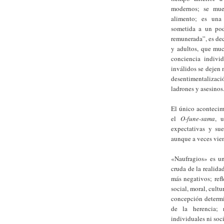
modernos; se mue
alimento; es una 
sometida a un pod
remunerada”, es dec
y adultos, que muc
conciencia indivi
inválidos se dejen m
desentimentalizaci
ladrones y asesinos
El único acontecim
el
O-fune-sama
, u
expectativas y sue
aunque a veces vie
«Naufragios» es un
cruda de la realida
más negativos; ref
social, moral, cult
concepción determi
de la herencia; 
individuales ni soci