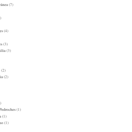
ránea
(7)
)
es
(4)
es
(3)
ilia
(3)
e
(2)
ia
(2)
)
 Pedroches
(1)
a
(1)
ano
(1)