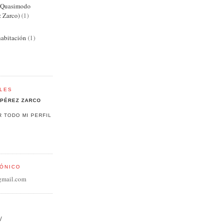
e Quasimodo
z Zarco)
(1)
abitación
(1)
LES
PÉREZ ZARCO
R TODO MI PERFIL
ÓNICO
gmail.com
/