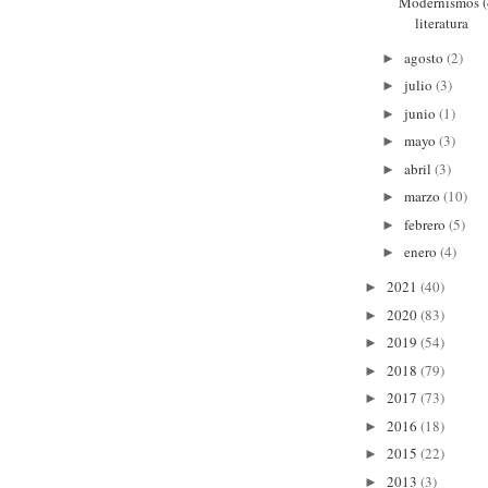
Modernismos (4
literatura
agosto
(2)
►
julio
(3)
►
junio
(1)
►
mayo
(3)
►
abril
(3)
►
marzo
(10)
►
febrero
(5)
►
enero
(4)
►
2021
(40)
►
2020
(83)
►
2019
(54)
►
2018
(79)
►
2017
(73)
►
2016
(18)
►
2015
(22)
►
2013
(3)
►