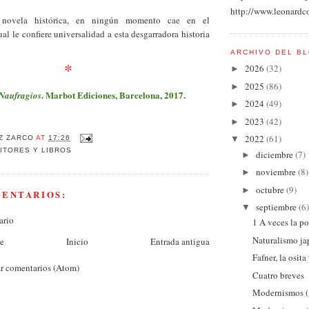
http://www.leonardc
novela histórica, en ningún momento cae en el
al le confiere universalidad a esta desgarradora historia
ARCHIVO DEL B
*
2026
(32)
►
2025
(86)
►
. Marbot Ediciones, Barcelona, 2017.
Naufragios
2024
(49)
►
2023
(42)
►
2022
(61)
Z ZARCO
AT
17:26
▼
ITORES Y LIBROS
diciembre
(7)
►
noviembre
(8)
►
octubre
(9)
►
MENTARIOS:
septiembre
(6)
▼
ario
1 A veces la po
Naturalismo j
te
Inicio
Entrada antigua
Fafner, la osita
r comentarios (Atom)
Cuatro breves
Modernismos (5