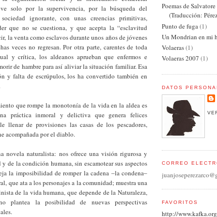
Poemas de Salvator
ve solo por la supervivencia, por la búsqueda del
(Traducción: Pére
sociedad ignorante, con unas creencias primitivas,
Punto de fuga
(1)
er que no se cuestiona, y que acepta la “esclavitud
Un Mondrian en mi h
ir, la venta como esclavos durante unos años de jóvenes
has veces no regresan. Por otra parte, carentes de toda
Volaeras
(1)
dual y crítica, los aldeanos aprueban que enfermos e
Volaeras 2007
(1)
orir de hambre para así aliviar la situación familiar. Esa
ón y falta de escrúpulos, los ha convertido también en
.
DATOS PERSONA
iento que rompe la monotonía de la vida en la aldea es
VE
na práctica inmoral y delictiva que genera felices
le llenar de provisiones las casas de los pescadores,
ne acompañada por el diablo.
a novela naturalista: nos ofrece una visión rigurosa y
d y de la condición humana, sin escamotear sus aspectos
CORREO ELECTR
leja la imposibilidad de romper la cadena ‒la condena‒
juanjoseperezarco@
ural, que ata a los personajes a la comunidad; muestra una
nista de la vida humana, que depende de la Naturaleza,
no plantea la posibilidad de nuevas perspectivas
FAVORITOS
ales.
http://www.kafka.org