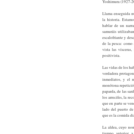
Yoshimura (1927-2
Llama enseguida nu
la historia. Estam
hablar de un narr
samuráis utilizaban
escalofriante y de
de la pesca: como 
vista las vísceras
positivista.
Las vidas de los ha
verdadera protagoni
inmediatos, y el m
monótona repetición
paparda, de las sar
los arrecifes, la r
que en parte se ven
lado del puerto de
que es la comida dia
La aldea, cuyo no
tiempo anterior a