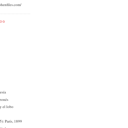
ohenfiles.com/
LOG
esía
aponés
 y el lobo
): París, 1899