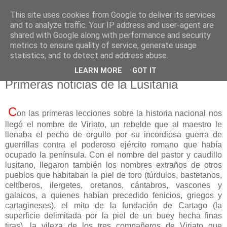
This site uses cookies from Google to deliver its services
El pisapapeles de Karlsbad
and to analyze traffic. Your IP address and user-agent are
shared with Google along with performance and security
metrics to ensure quality of service, generate usage
Páginas de un escritor rural
statistics, and to detect and address abuse.
LEARN MORE
GOT IT
jueves, 14 de diciembre de 2023
Primeras noticias de la Lusitania
C
on las primeras lecciones sobre la historia nacional nos
llegó el nombre de Viriato, un rebelde que al maestro le
llenaba el pecho de orgullo por su incordiosa guerra de
guerrillas contra el poderoso ejército romano que había
ocupado la península. Con el nombre del pastor y caudillo
lusitano, llegaron también los nombres extraños de otros
pueblos que habitaban la piel de toro (túrdulos, bastetanos,
celtíberos, ilergetes, oretanos, cántabros, vascones y
galaicos, a quienes habían precedido fenicios, griegos y
cartagineses), el mito de la fundación de Cartago (la
superficie delimitada por la piel de un buey hecha finas
tiras), la vileza de los tres compañeros de Viriato que