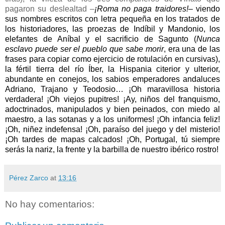
pagaron su deslealtad ‒
¡Roma no paga traidores!‒
viendo
sus nombres escritos con letra pequeña en los tratados de
los historiadores, las proezas de Indíbil y Mandonio, los
elefantes de Aníbal y
el sacrificio de Sagunto (
Nunca
esclavo puede ser el pueblo que sabe morir
, era una de las
frases para copiar como ejercicio de rotulación en cursivas),
la fértil tierra del río Íber, la Hispania citerior y ulterior,
abundante en conejos, los sabios emperadores andaluces
Adriano, Trajano y Teodosio… ¡Oh maravillosa historia
verdadera! ¡Oh viejos pupitres! ¡Ay, niños del franquismo,
adoctrinados, manipulados y bien peinados, con miedo al
maestro, a las sotanas y a los uniformes! ¡Oh infancia feliz!
¡Oh, niñez indefensa! ¡Oh, paraíso del juego y del misterio!
¡Oh tardes de mapas calcados!
¡Oh,
Portugal,
tú
siempre
será
s
la nariz,
la frente
y la barbilla
de nuestro ibérico rostro!
Pérez Zarco
at
13:16
No hay comentarios: