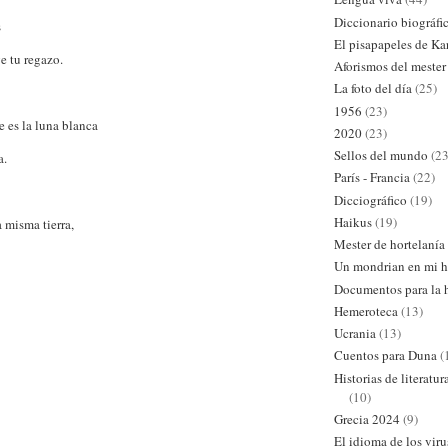
Diccionario biográfi
s
El pisapapeles de Ka
e tu regazo.
Aforismos del mester
La foto del día
(25)
1956
(23)
 es la luna blanca
2020
(23)
Sellos del mundo
(23
a.
París - Francia
(22)
Dicciográfico
(19)
Haikus
(19)
 misma tierra,
Mester de hortelanía
Un mondrian en mi h
Documentos para la h
Hemeroteca
(13)
Ucrania
(13)
Cuentos para Duna
(
Historias de literatu
(10)
Grecia 2024
(9)
El idioma de los viru