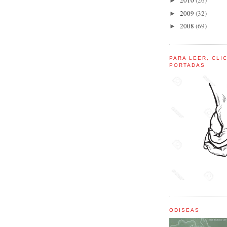
2010
(26)
►
2009
(32)
►
2008
(69)
►
PARA LEER, CLI
PORTADAS
ODISEAS