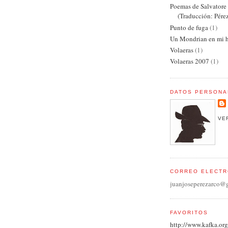
Poemas de Salvator
(Traducción: Pére
Punto de fuga
(1)
Un Mondrian en mi h
Volaeras
(1)
Volaeras 2007
(1)
DATOS PERSONA
VE
CORREO ELECTR
juanjoseperezarco@
FAVORITOS
http://www.kafka.org