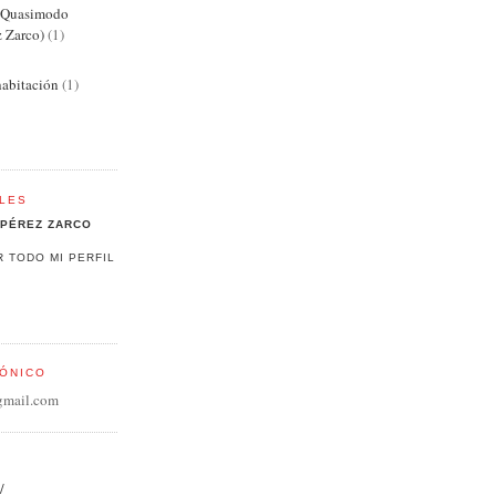
e Quasimodo
z Zarco)
(1)
abitación
(1)
LES
PÉREZ ZARCO
R TODO MI PERFIL
ÓNICO
gmail.com
/