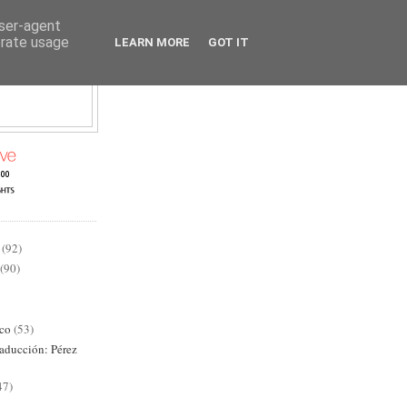
user-agent
erate usage
LEARN MORE
GOT IT
AD
(92)
(90)
ico
(53)
raducción: Pérez
47)