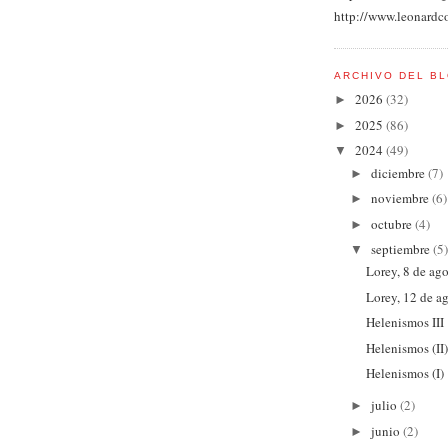
http://www.leonardc
ARCHIVO DEL B
2026
(32)
►
2025
(86)
►
2024
(49)
▼
diciembre
(7)
►
noviembre
(6)
►
octubre
(4)
►
septiembre
(5)
▼
Lorey, 8 de ag
Lorey, 12 de a
Helenismos III
Helenismos (II
Helenismos (I)
julio
(2)
►
junio
(2)
►