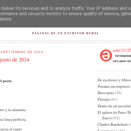
deliver its services and to analyze traffic. Your IP address and 
formance and security metrics to ensure quality of service, gen
abuse.
L PISAPAPELES DE KARLSB
PÁGINAS DE UN ESCRITOR RURAL
 SEPTIEMBRE DE 2024
agosto de 2024
De escritores y libros
el poeta
Poemas incompletos
Breviarius
(70)
Paisajes
(61)
Diario de un nicotín
tro y te alimenta.
El spleen de París (T
Zarco)
(52)
su línea perfecta.
Charles Baudelaire
(
 savia el canto
Lengua viva
(44)