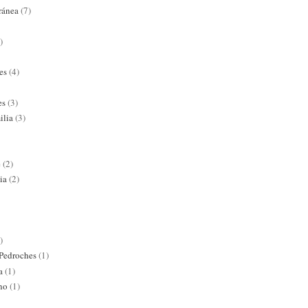
ránea
(7)
)
es
(4)
es
(3)
ilia
(3)
e
(2)
ia
(2)
)
 Pedroches
(1)
a
(1)
ano
(1)