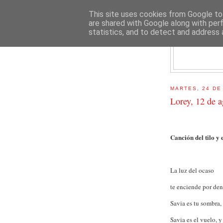
This site uses cookies from Google to 
are shared with Google along with per
statistics, and to detect and address 
E
MARTES, 24 DE
Lorey, 12 de 
Canción del tilo y 
La luz del ocaso
te enciende por den
Savia es tu sombra, 
Savia es el vuelo, y