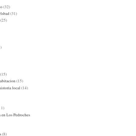
co
(32)
rlsbad
(31)
(25)
)
(15)
abitacion
(15)
istoria local
(14)
11)
ra en Los Pedroches
s
(8)