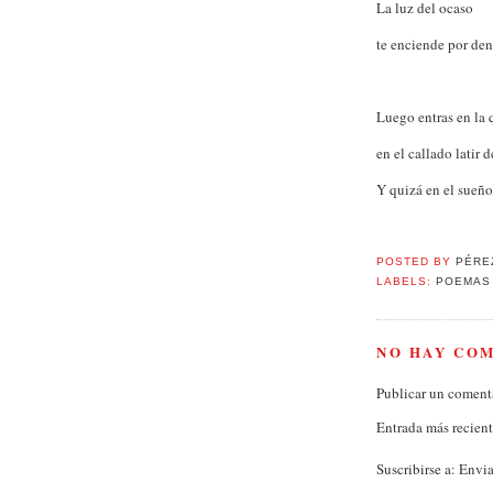
La luz del ocaso
te enciende por den
Luego entras en la 
en el callado latir d
Y quizá en el sueño 
POSTED BY
PÉRE
LABELS:
POEMAS
NO HAY CO
Publicar un coment
Entrada más recien
Suscribirse a:
Envia