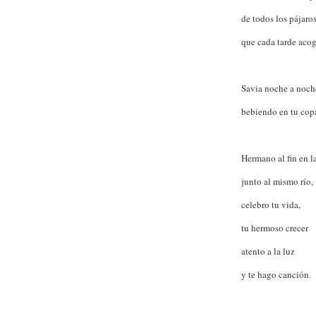
de todos los pájaro
que cada tarde acog
Savia noche a noche
bebiendo en tu cop
Hermano al fin en la
junto al mismo río,
celebro tu vida,
tu hermoso crecer
atento a la luz
y te hago canción.