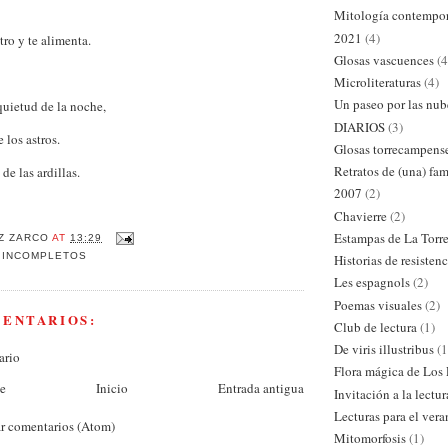
Mitología contempo
2021
(4)
tro y te alimenta.
Glosas vascuences
(4
Microliteraturas
(4)
Un paseo por las nub
quietud de la noche,
DIARIOS
(3)
e los astros.
Glosas torrecampens
Retratos de (una) fam
de las ardillas.
2007
(2)
Chavierre
(2)
Estampas de La Torr
Z ZARCO
AT
13:29
 INCOMPLETOS
Historias de resistenc
Les espagnols
(2)
Poemas visuales
(2)
MENTARIOS:
Club de lectura
(1)
De viris illustribus
(1
ario
Flora mágica de Los
te
Inicio
Entrada antigua
Invitación a la lectur
Lecturas para el ver
r comentarios (Atom)
Mitomorfosis
(1)