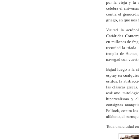
por la vieja y la
celebra el aniversa
contra el genocidi
griego, en que nos
Visitad la acrópo
Cariátides. Contemp
en millones de fra
recordad la tríada
templo de Atenea
navegad con vuestr
Bajad luego a la ci
espray en cualquier
la abstracc
estilos:
las clásicas grecas,
realismo mitológi
hiperrealismo y e
consignas anarquis
Pollock, contra los
alfabeto, el barro
Toda
una
ciudad en