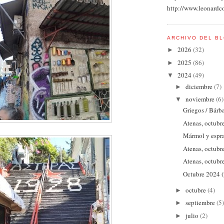
http://www.leonardc
ARCHIVO DEL B
2026
(32)
►
2025
(86)
►
2024
(49)
▼
diciembre
(7)
►
noviembre
(6)
▼
Griegos / Bárb
Atenas, octubr
Mármol y espr
Atenas, octubr
Atenas, octubr
Octubre 2024 (
octubre
(4)
►
septiembre
(5)
►
julio
(2)
►