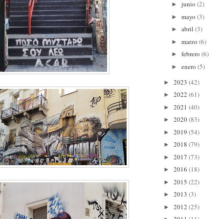
junio
(2)
►
mayo
(3)
►
abril
(3)
►
marzo
(6)
►
febrero
(6)
►
enero
(5)
►
2023
(42)
►
2022
(61)
►
2021
(40)
►
2020
(83)
►
2019
(54)
►
2018
(79)
►
2017
(73)
►
2016
(18)
►
2015
(22)
►
2013
(3)
►
2012
(25)
►