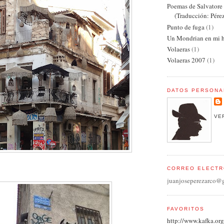
Poemas de Salvator
(Traducción: Pére
Punto de fuga
(1)
Un Mondrian en mi h
Volaeras
(1)
Volaeras 2007
(1)
DATOS PERSONA
VE
CORREO ELECTR
juanjoseperezarco@
FAVORITOS
http://www.kafka.org