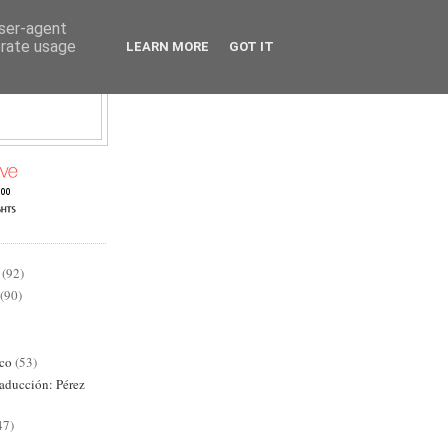
user-agent
erate usage
LEARN MORE
GOT IT
AD
(92)
(90)
ico
(53)
raducción: Pérez
47)