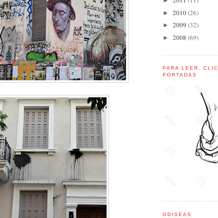
2011
(11)
►
2010
(26)
►
2009
(32)
►
2008
(69)
►
PARA LEER, CLI
PORTADAS
ODISEAS