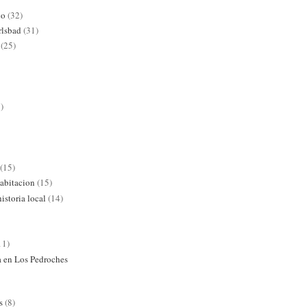
co
(32)
rlsbad
(31)
(25)
)
(15)
abitacion
(15)
istoria local
(14)
11)
ra en Los Pedroches
s
(8)