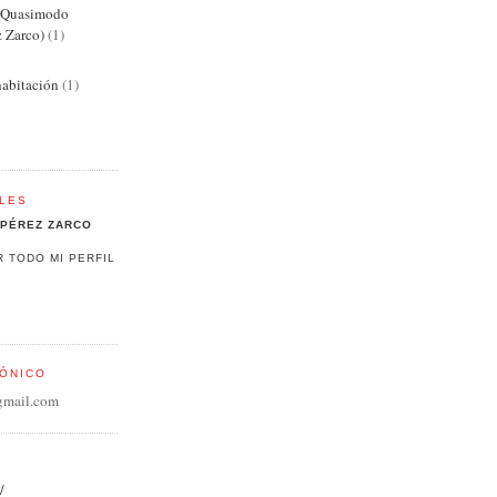
e Quasimodo
z Zarco)
(1)
abitación
(1)
LES
PÉREZ ZARCO
R TODO MI PERFIL
ÓNICO
gmail.com
/