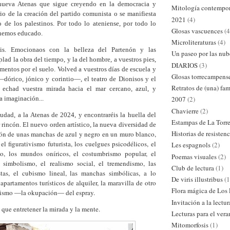
 nueva
Atenas
que sigue creyendo en la democracia y
Mitología contempo
rio de la creación del partido comunista o se manifiesta
2021
(4)
o de los palestinos.
Por todo lo ateniense, por todo lo
Glosas vascuences
(4
 hemos educado.
Microliteraturas
(4)
lis. Emocionaos con la belleza del Partenón y las
Un paseo por las nub
lad la obra del tiempo, y la del hombre, a vuestros pies,
DIARIOS
(3)
gmentos
por el suelo
. Volved a vuestros días de escuela y
Glosas torrecampens
—
dórico, jónico y corintio
—, el te
atro de Dionisos y el
Retratos de (una) fam
, echad vuestra
mirad
a
hacia el mar
cercano, azul, y
a imaginación...
2007
(2)
Chavierre
(2)
udad, a la Atenas de 2024, y encontraréis la huella del
Estampas de La Torr
 rincón. El nuevo orden artístico, la nueva diversidad de
Historias de resistenc
ión de unas manchas de azul y negro en un muro blanco,
 el figurativismo futurista, los cuelgues psicodélicos, el
Les espagnols
(2)
co, los mundos oníricos, el costumbrismo popular, el
Poemas visuales
(2)
l simbolismo, el realismo social, el tremendismo,
las
Club de lectura
(1)
tas, el cubismo lineal, las manchas simbólicas, a lo
De viris illustribus
(1
 apartamentos turísticos
de alquiler
, la maravilla de otro
Flora mágica de Los
quismo
la okupación
del espray.
—
—
Invitación a la lectur
 que entretener
la
mirada y
la
mente.
Lecturas para el ver
Mitomorfosis
(1)