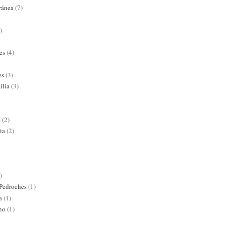
ránea
(7)
)
es
(4)
es
(3)
ilia
(3)
e
(2)
ia
(2)
)
 Pedroches
(1)
a
(1)
ano
(1)