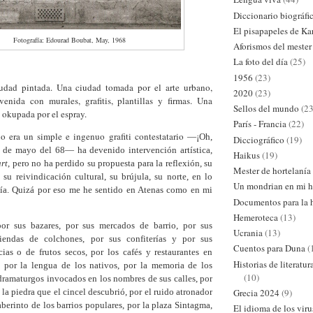
Diccionario biográfi
El pisapapeles de Ka
Fotografía: Edourad Boubat, May, 1968
Aforismos del mester
La foto del día
(25)
1956
(23)
iudad pintada. Una ciudad tomada por el arte urbano,
2020
(23)
venida con murales, grafitis, plantillas y firmas. Una
Sellos del mundo
(23
 okupada por el espray.
París - Francia
(22)
o era un simple e ingenuo grafiti contestatario
—
¡Oh,
Dicciográfico
(19)
e
de mayo del 68
—
ha devenido intervención artística,
Haikus
(19)
art
, pero no ha perdido su propuesta para la reflexión, su
Mester de hortelanía
, su reivindicación cultural,
su brújula, su norte, en lo
Un mondrian en mi h
pía. Quizá por eso me he sentido en Atenas como en mi
Documentos para la h
Hemeroteca
(13)
or sus bazares, por sus mercados de
barrio
, por sus
Ucrania
(13)
tiendas de colchones
, por sus confiterías y por sus
Cuentos para Duna
(
cias o de frutos secos, por los cafés y restaurantes en
Historias de literatu
 por la lengua de los nativos, por la memoria de los
(10)
 dramaturgos invocados en los nombres de sus calles, por
 la piedra que el cincel descubrió, por el ruido atronador
Grecia 2024
(9)
laberinto de
los
barrios populares,
por la plaza Sintagma,
El idioma de los viru