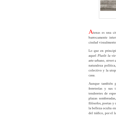
A
tenas es una c
barrocamente inter
ciudad visualmente
Lo que en principi
aquel
Plutôt la vi
arte urbano,
street 
naturaleza política
colectivo y la uto
casa.
Aunque también p
ferreterías y sus
tenderetes de espe
plazas sombreadas,
filósofos, poetas y
la belleza oculta en
del tráfico, por el 