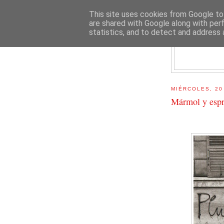
This site uses cookies from Google to 
are shared with Google along with per
statistics, and to detect and address 
E
MIÉRCOLES, 20
Mármol y esp