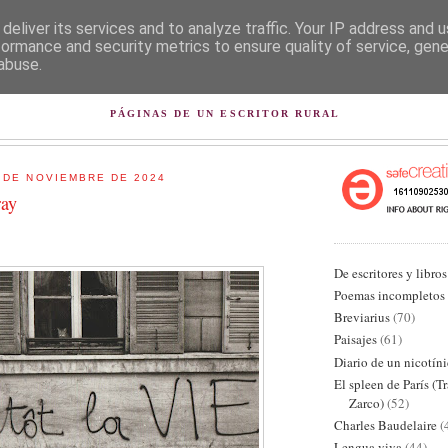
deliver its services and to analyze traffic. Your IP address and 
formance and security metrics to ensure quality of service, gen
abuse.
L PISAPAPELES DE KARLSB
PÁGINAS DE UN ESCRITOR RURAL
 DE NOVIEMBRE DE 2024
ray
De escritores y libros
Poemas incompletos
Breviarius
(70)
Paisajes
(61)
Diario de un nicotín
El spleen de París (T
Zarco)
(52)
Charles Baudelaire
(
Lengua viva
(44)