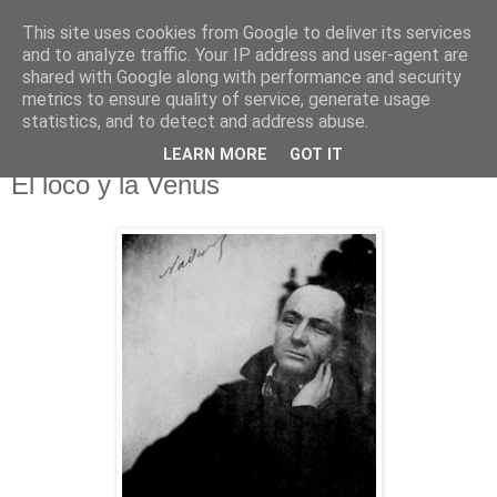
This site uses cookies from Google to deliver its services
El pisapapeles de Karlsbad
and to analyze traffic. Your IP address and user-agent are
shared with Google along with performance and security
metrics to ensure quality of service, generate usage
Páginas de un escritor rural
statistics, and to detect and address abuse.
LEARN MORE
GOT IT
lunes, 13 de diciembre de 2010
El loco y la Venus