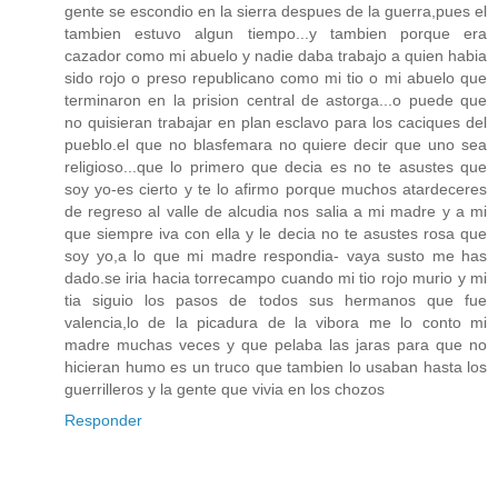
gente se escondio en la sierra despues de la guerra,pues el
tambien estuvo algun tiempo...y tambien porque era
cazador como mi abuelo y nadie daba trabajo a quien habia
sido rojo o preso republicano como mi tio o mi abuelo que
terminaron en la prision central de astorga...o puede que
no quisieran trabajar en plan esclavo para los caciques del
pueblo.el que no blasfemara no quiere decir que uno sea
religioso...que lo primero que decia es no te asustes que
soy yo-es cierto y te lo afirmo porque muchos atardeceres
de regreso al valle de alcudia nos salia a mi madre y a mi
que siempre iva con ella y le decia no te asustes rosa que
soy yo,a lo que mi madre respondia- vaya susto me has
dado.se iria hacia torrecampo cuando mi tio rojo murio y mi
tia siguio los pasos de todos sus hermanos que fue
valencia,lo de la picadura de la vibora me lo conto mi
madre muchas veces y que pelaba las jaras para que no
hicieran humo es un truco que tambien lo usaban hasta los
guerrilleros y la gente que vivia en los chozos
Responder