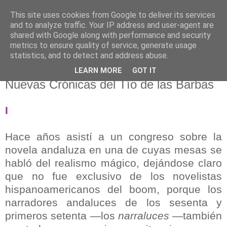
This site uses cookies from Google to deliver its services
El pisapapeles de Karlsbad
and to analyze traffic. Your IP address and user-agent are
shared with Google along with performance and security
metrics to ensure quality of service, generate usage
Páginas de un escritor rural
statistics, and to detect and address abuse.
LEARN MORE
GOT IT
miércoles, 22 de diciembre de 2010
Nuevas Crónicas del Tío de las Barbas
I
Hace años asistí a un congreso sobre la
novela andaluza en una de cuyas mesas se
habló del realismo mágico, dejándose claro
que no fue exclusivo de los novelistas
hispanoamericanos del boom, porque los
narradores andaluces de los sesenta y
primeros setenta —los
narraluces
—también