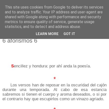
This site uses cookies from Google to deliver its services
El pisapapeles de Karlsbad
and to analyze traffic. Your IP address and user-agent are
shared with Google along with performance and security
metrics to ensure quality of service, generate usage
Páginas de un escritor rural
statistics, and to detect and address abuse.
LEARN MORE
GOT IT
viernes, 3 de febrero de 2017
6 aforismos 6
S
encillez y hondura: por ahí anda la poesía.
*
Los versos han de reposar en la oscuridad del cajón
durante una temporada. Al cabo de esa estancia
sabremos si tienen el cuerpo y aroma deseados, o si por
el contrario hay que escupirlos como un vinazo agriado.