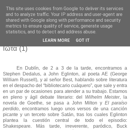
This site uses cookies from Google to deliver its services
El pisapapeles de Karlsbad
and to analyze traffic. Your IP address and user-agent are
shared with Google along with performance and security
metrics to ensure quality of service, generate usage
Páginas de un escritor rural
statistics, and to detect and address abuse.
LEARN MORE
GOT IT
martes, 14 de febrero de 2017
Iῶτα (1)
En Dublín, de 2 a 3 de la tarde, encontramos a
Stephen Dedalus, a John Eglinton, al poeta AE (George
William Russell), y al señor Best, hablando sobre literatura
en el despacho del “bibliotecario cuáquero”, que sale y entra
en un par de ocasiones para atender a su trabajo. Estamos
en pleno y ágil debate literario: del
Wilhelm Meister
, la
novela de Goethe, se pasa a John Milton y
El paraíso
perdido
, encontramos luego unos versos de una canción
picante y un terceto sobre Satán, tras los cuales Eglinton
plantea la cuestión central de todo el episodio:
Shakespeare. Más tarde, irreverente, paródico, Buck