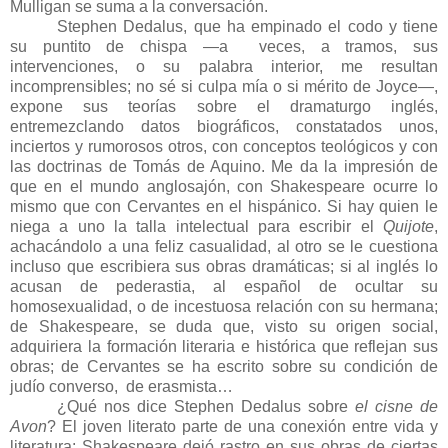
Mulligan se suma a la conversación.
Stephen Dedalus, que ha empinado el codo y tiene
su puntito de chispa —a veces, a tramos, sus
intervenciones, o su palabra interior, me resultan
incomprensibles; no sé si culpa mía o si mérito de Joyce—,
expone sus teorías sobre el dramaturgo inglés,
entremezclando datos biográficos, constatados unos,
inciertos y rumorosos otros, con conceptos teológicos y con
las doctrinas de Tomás de Aquino. Me da la impresión de
que en el mundo anglosajón, con Shakespeare ocurre lo
mismo que con Cervantes en el hispánico. Si hay quien le
niega a uno la talla intelectual para escribir el
Quijote
,
achacándolo a una feliz casualidad, al otro se le cuestiona
incluso que escribiera sus obras dramáticas; si al inglés lo
acusan de pederastia, al español de ocultar su
homosexualidad, o de incestuosa relación con su hermana;
de Shakespeare, se duda que, visto su origen social,
adquiriera la formación literaria e histórica que reflejan sus
obras; de Cervantes se ha escrito sobre su condición de
judío converso, de erasmista…
¿Qué nos dice Stephen Dedalus sobre
el cisne de
Avon
? El joven literato parte de una conexión entre vida y
literatura: Shakespeare dejó rastro en sus obras de ciertas