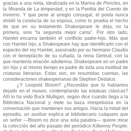
gracias a una nieta, idealizada en la Marina de
Pericles
, en
la Miranda de
La tempestad
, y en la Perdita del
Cuento de
invierno
. Y que pese al arreglo conyugal, el poeta nunca
olvidó la conducta de su esposa, como lo prueba el hecho
de que en su testamento Shakespeare le deja, no la
primera, sino “la segunda mejor cama”. Por otro lado,
Hamlet
encarna también el conflicto padre-hijo. Más que
con Hamlet hijo, a Shakespeare hay que identificarlo con el
espectro del rey Hamlet, asesinado por su hermano Claudio
con el beneplácito de su cuñada, la reina Gertrud, con la
que mantenía relación adulterina. Shakespeare es un padre
sin hijo y al mismo tiempo es padre de toda una multitud de
criaturas literarias. Estas son, en resumidas cuentas, las
consideraciones shakesperianas de Stephen Dedalus.
¿Y Leopold Bloom? ¿Recordáis que lo habíamos
dejado en el museo, contemplando las estatuas clásicas?
Allí lo ha visto Buck Mulligan, según dice cuando llega a la
Biblioteca Nacional y mete su baza irrespetuosa en la
conversación que mantienen sus amigos. Hacia la mitad del
episodio, un auxiliar explica al bibliotecario cuáquero que
un señor —Bloom no dice una sola palabra— quiere mirar
la colección del año pasado del periódico
Kilkenny People
.