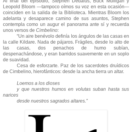
Al final del episodio, Stephen Dedalus, Buck Mulligan y
Leopold Bloom —tampoco oímos su voz en esta ocasión—
coinciden en la salida de la Biblioteca. Mientras Bloom los
adelanta y desaparece camino de sus asuntos, Stephen
contempla como un augur el panorama ante sí y recuerda
unos versos de
Cimbelino
:
“Un aire benévolo definía los ángulos de las casas en
la calle Kildare. Nada de pájaros. Frágiles, desde lo alto de
las casas, dos penachos de humo subían,
despenachándose, y eran barridos suavemente en un soplo
de suavidad.
Cesa de esforzarte. Paz de los sacerdotes druídicos
de Cimbelino, hierofánticos: desde la ancha tierra un altar.
Loemos a los dioses
y que nuestros humos en volutas suban hasta sus
narices
desde nuestros sagrados altares.”