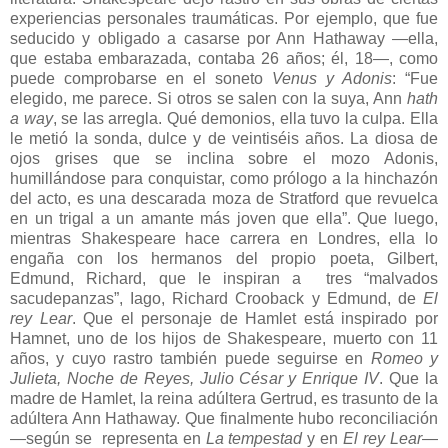
experiencias personales traumáticas. Por ejemplo, que fue
seducido y obligado a casarse por Ann Hathaway —ella,
que estaba embarazada, contaba 26 años; él, 18—, como
puede comprobarse en el soneto
Venus y Adonis
: “Fue
elegido, me parece. Si otros se salen con la suya, Ann
hath
a way
,
se las arregla. Qué demonios, ella tuvo la culpa. Ella
le metió la sonda, dulce y de veintiséis años. La diosa de
ojos grises que se inclina sobre el mozo Adonis,
humillándose para conquistar, como prólogo a la hinchazón
del acto, es una descarada moza de Stratford que revuelca
en un trigal a un amante más joven que ella”. Que luego,
mientras Shakespeare hace carrera en Londres, ella lo
engaña con los hermanos del propio poeta, Gilbert,
Edmund, Richard, que le inspiran a tres “malvados
sacudepanzas”, Iago, Richard Crooback y Edmund, de
El
rey Lear
. Que el personaje de Hamlet está inspirado por
Hamnet, uno de los hijos de Shakespeare, muerto con 11
años, y cuyo rastro también puede seguirse en
Romeo y
Julieta, Noche de Reyes, Julio César y Enrique IV
. Que la
madre de Hamlet, la reina adúltera Gertrud, es trasunto de la
adúltera Ann Hathaway. Que finalmente hubo reconciliación
—según se representa en
La tempestad
y en
El rey Lear
—