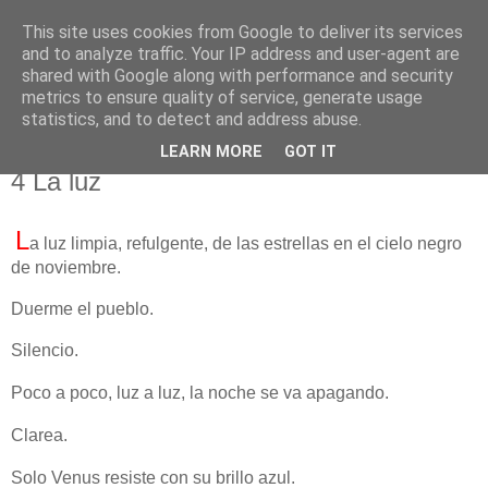
This site uses cookies from Google to deliver its services
El pisapapeles de Karlsbad
and to analyze traffic. Your IP address and user-agent are
shared with Google along with performance and security
metrics to ensure quality of service, generate usage
Páginas de un escritor rural
statistics, and to detect and address abuse.
LEARN MORE
GOT IT
martes, 11 de octubre de 2022
4 La luz
L
a luz limpia, refulgente, de las estrellas en el cielo negro
de noviembre.
Duerme el pueblo.
Silencio.
Poco a poco, luz a luz, la noche se va apagando.
Clarea.
Solo Venus resiste con su brillo azul.