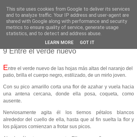
This site uses cookies from Google to deliver its services
El pisapapeles de Karlsbad
and to analyze traffic. Your IP address and user-agent are
shared with Google along with performance and security
metrics to ensure quality of service, generate usage
Páginas de un escritor rural
statistics, and to detect and address abuse.
LEARN MORE
GOT IT
jueves, 27 de octubre de 2022
9 Entre el verde nuevo
E
ntre el verde nuevo de las hojas más altas del naranjo del
patio, brilla el cuerpo negro, estilizado, de un mirlo joven.
Con su pico amarillo corta una flor de azahar y vuela hacia
una antena cercana, donde ella posa, coqueta, como
ausente.
Nerviosamente agita él los tiernos pétalos blancos
alrededor del cuello de ella, hasta que al fin suelta la flor y
los pájaros comienzan a frotar sus picos.